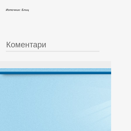
Източник: Блиц
Коментари
© 20