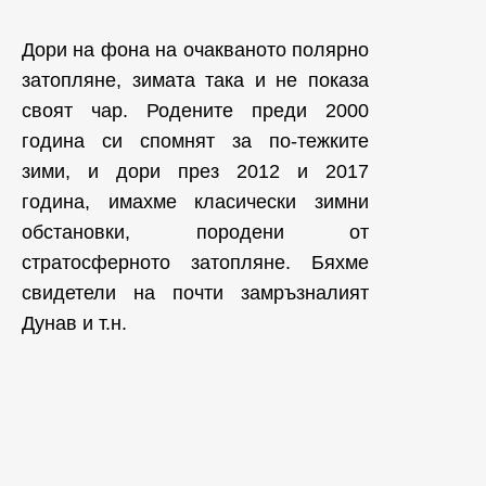
Дори на фона на очакваното полярно
затопляне, зимата така и не показа
своят чар. Родените преди 2000
година си спомнят за по-тежките
зими, и дори през 2012 и 2017
година, имахме класически зимни
обстановки, породени от
стратосферното затопляне. Бяхме
свидетели на почти замръзналият
Дунав и т.н.