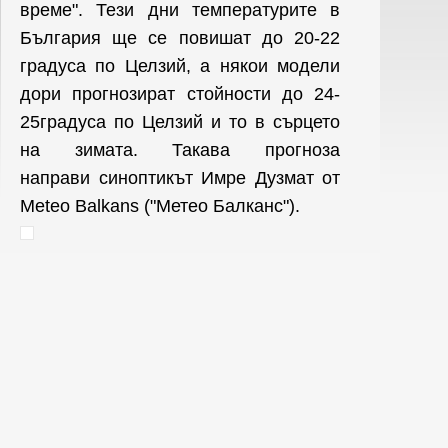
време". Тези дни температурите в
България ще се повишат до 20-22
градуса по Целзий, а някои модели
дори прогнозират стойности до 24-
25градуса по Целзий и то в сърцето
на зимата. Такава прогноза
направи синоптикът Имре Дузмат от
Meteo Balkans ("Метео Балканс").