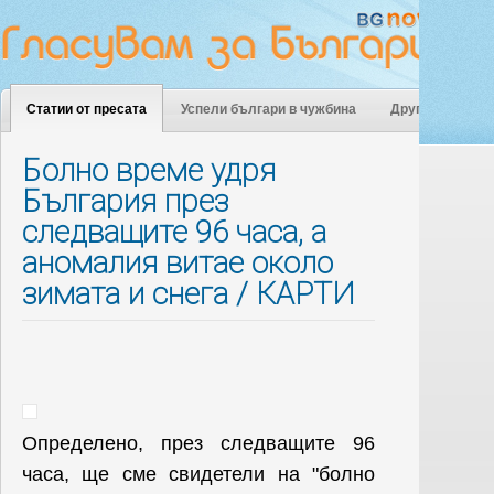
Статии от пресата
Успели българи в чужбина
Други
Болно време удря
България през
следващите 96 часа, а
аномалия витае около
зимата и снега / КАРТИ
Определено, през следващите 96
часа, ще сме свидетели на "болно