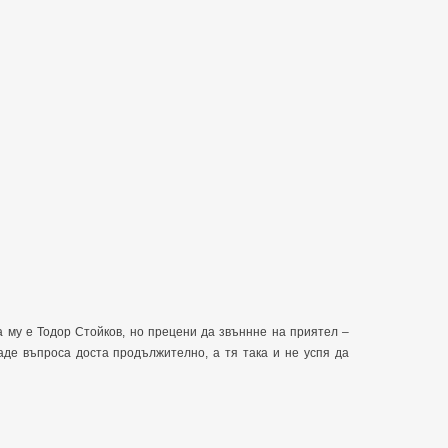
а му е Тодор Стойков, но прецени да звъннне на приятел –
де въпроса доста продължително, а тя така и не успя да