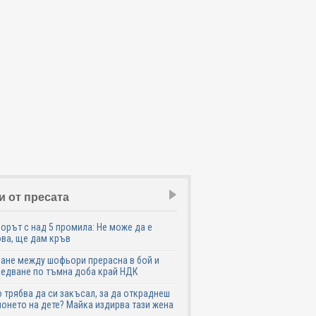
и от пресата
рът с над 5 промила: Не може да е
ва, ще дам кръв
ане между шофьори прерасна в бой и
едване по тъмна доба край НДК
 трябва да си закъсал, за да откраднеш
онето на дете? Майка издирва тази жена