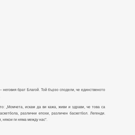
– неговия брат Благой. Той бързо сподели, че единственото
.
о: „Момчета, искам да ви кажа, живи и здрави, че това са
аскетбола, различни епохи, различен баскетбол. Легенди.
, някои ги няма между нас“.