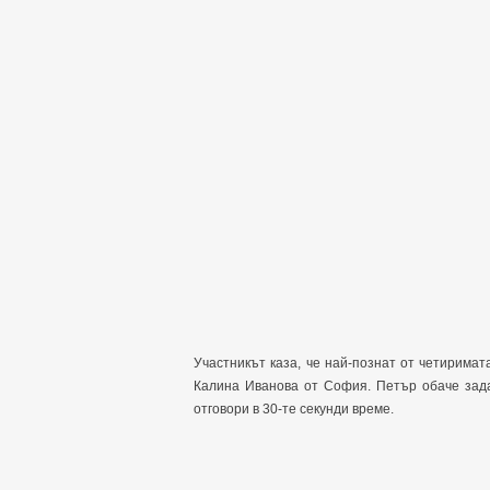
Участникът каза, че най-познат от четиримат
Калина Иванова от София. Петър обаче зада
отговори в 30-те секунди време.