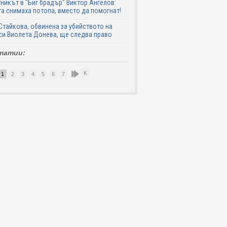
никът в "Биг брадър" Виктор Ангелов:
а снимаха потопа, вместо да помогнат!
Стайкова, обвинена за убийството на
си Виолета Донева, ще следва право
татии:
К
1
2
3
4
5
6
7
8
9
10