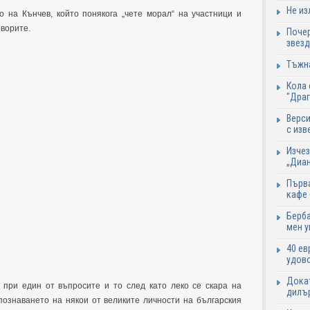
Не из
о на Кънчев, който понякога „чете морал“ на участници и
оворите.
Почер
звезд
Тъжна
Кола 
"Дра
Верси
с изв
Изчез
„Диан
Първа
кафе
Берба
мен у
40 ев
удово
Докат
 при един от въпросите и то след като леко се скара на
дилър
епознаването на някои от великите личности на българския