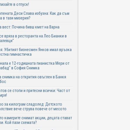
лизайте в отпуск!
пената Деси Слава избухна: Как да съм
а в тази мизерия?
 вест: Почина бивш кмет на Варна
се вряза в ресторанта на Лео Бианки в
галевци"
я: Убитият бизнесмен Янков имал връзка
естна гимнастичка
нала е 12-годишната пианистка Мери от
абад" в София Снимка
 снимка на открития овъглен в Банкя
 бос
тов се стопи и притесни всички: Част от
мря!
ро за килограм сладолед: Детското
лствие вече струва повече от месото
о камерите снимат акции, децата стават
и. Кой пази схемата?