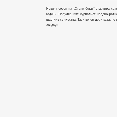
Новият сезон на „Стани богат“ стартира уд
години. Популярният журналист нееднократн
щастлив се чувства. Тази вечер дори каза, че
локдаун.