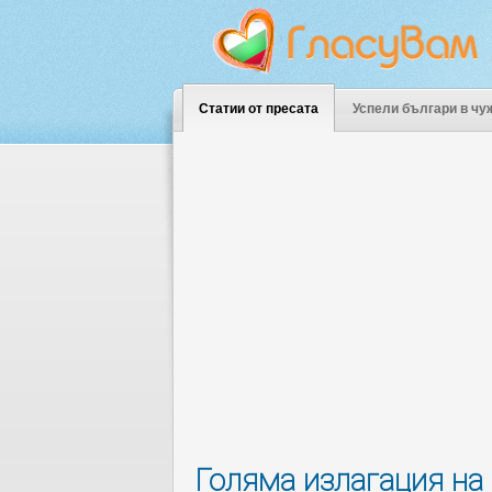
Статии от пресата
Успели българи в чу
Голяма излагация на