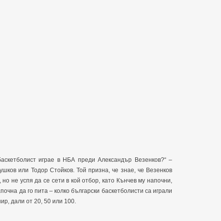
баскетболист играе в НБА преди Александър Везенков?“ –
ушков или Тодор Стойков. Той призна, че знае, че Везенков
но не успя да се сети в кой отбор, като Кънчев му напочни,
почна да го пита – колко български баскетболисти са играли
ир, дали от 20, 50 или 100.