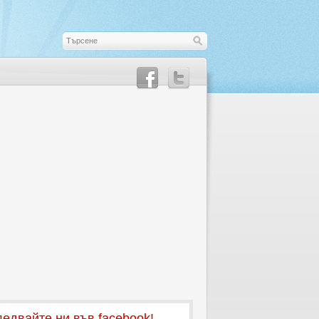
едвайте ни във facebook!