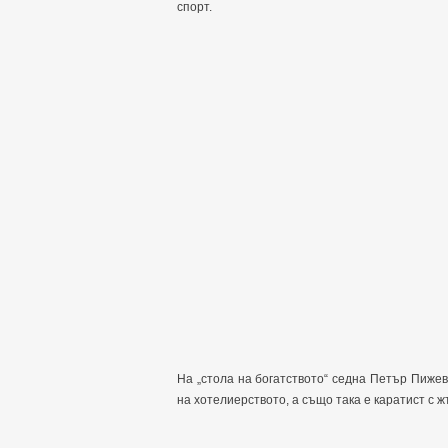
спорт.
На „стола на богатството“ седна Петър Пижев
на хотелиерството, а също така е каратист с ж