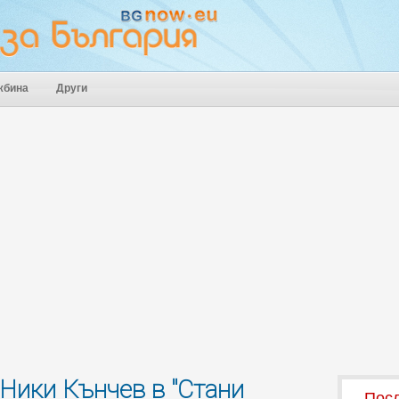
жбина
Други
 Ники Кънчев в "Стани
Посл