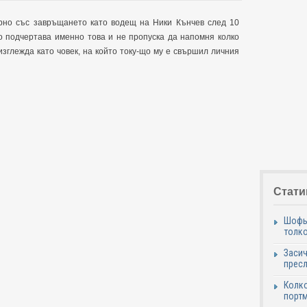
арно със завръщането като водещ на Ники Кънчев след 10
о подчертава именно това и не пропуска да напомня колко
 изглежда като човек, на който току-що му е свършил личния
Стати
Шофьо
толко
Засич
пресл
Колко
портм