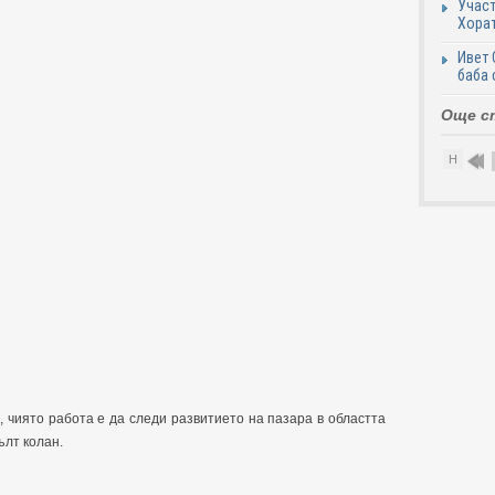
Участ
Хорат
Ивет 
баба 
Още с
Н
, чиято работа е да следи развитието на пазара в областта
ълт колан.