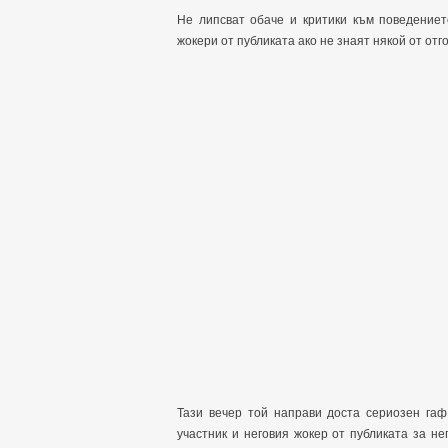
Не липсват обаче и критики към поведениет
жокери от публиката ако не знаят някой от отг
Тази вечер той направи доста сериозен гаф
участник и неговия жокер от публиката за н