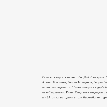
Осмият въпрос към него бе „Кой български 
Атанас Голомеев, Георги Младенов, Георги Гл
играе спорадично по 10-ина минути на двубой, 
че е Сакраменто Кингс. След това водещият за
в НБА, от колко години е този баскетболен турн