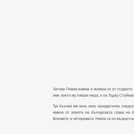
Затова Пижев извика и жокера си от студиото 
име, което му говори нещо, е на Тодор Стойков
Тук Кънчев им каза леко назидателно следнот
имена от алеята на българската слава на б
Всичките, и четиримата. Някои са по-възрастни