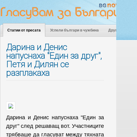
Статии от пресата
Успели българи в чужбина
Други
Дарина и Денис
напуснаха "Един за друг",
Петя и Дилян се
разплакаха
Дарина и Денис напуснаха "Един за
друг" след решаващ вот. Участниците
трябваше да гласуват между тяхната