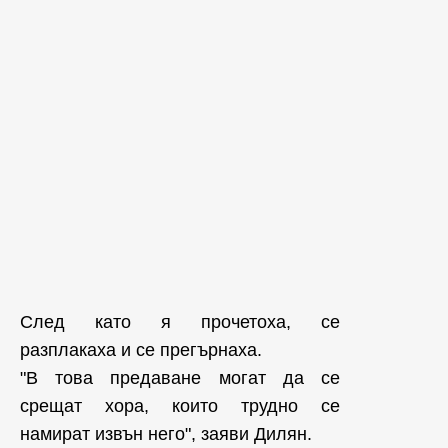
След като я прочетоха, се
разплакаха и се прегърнаха.
"В това предаване могат да се
срещат хора, които трудно се
намират извън него", заяви Дилян.