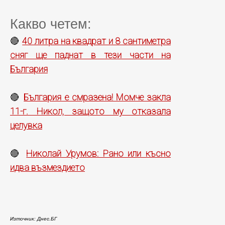
Какво четем:
40 литра на квадрат и 8 сантиметра
🔴
сняг ще паднат в тези части на
България
България е смразена! Момче закла
🔴
11-г. Никол, защото му отказала
целувка
Николай Урумов: Рано или късно
🔴
идва възмездието
Източник: Днес.БГ