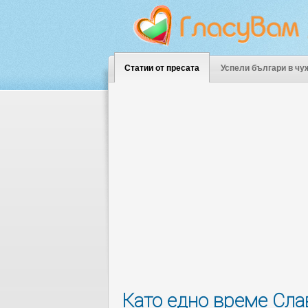
Статии от пресата
Успели българи в чу
Като едно време Сла