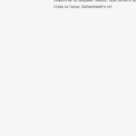
лъжите не се забравят никога. Тази песен е за
става за танци. Забавлявайте се!