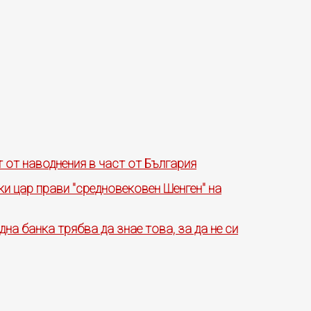
 от наводнения в част от България
ки цар прави "средновековен Шенген" на
дна банка трябва да знае това, за да не си