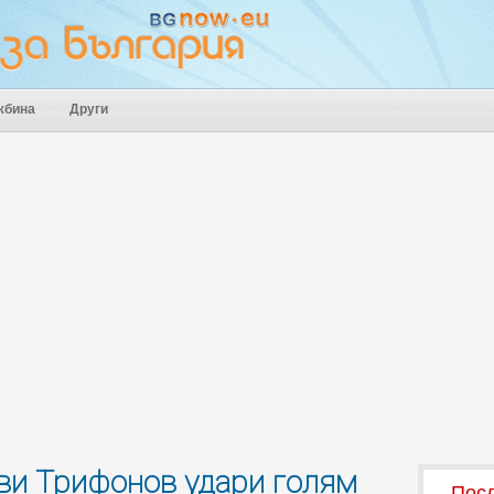
жбина
Други
ви Трифонов удари голям
Посл