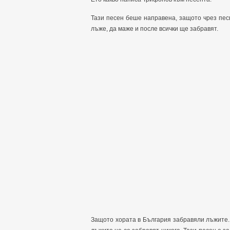
Тази песен беше направена, защото чрез песн
лъже, да маже и после всички ще забравят.
Защото хората в България забравяли лъжите. Е