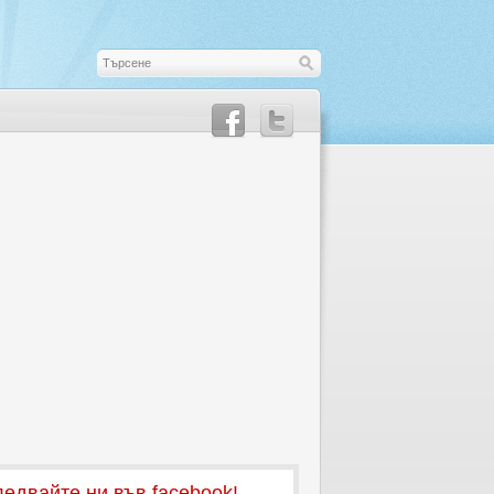
едвайте ни във facebook!