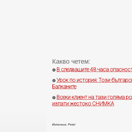
Какво четем:
В следващите 48 часа опасност
🔴
Урок по история: Този българс
🔴
Балканите
Всеки клиент на тази голяма ро
🔴
изпати жестоко СНИМКА
Източник: Petel