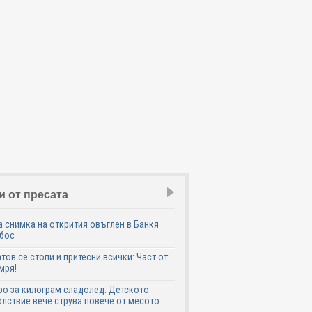
и от пресата
 снимка на открития овъглен в Банкя
 бос
тов се стопи и притесни всички: Част от
мря!
ро за килограм сладолед: Детското
лствие вече струва повече от месото