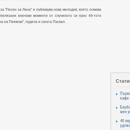
за "Песен за Лена" и публикува нова мелодия, която осмива
отбелязани ключови моменти от случилото се през 49-тото
а на Пеевски", пудела и сагата Паскал.
Стати
Първа
кафе
Берба
мен у
40 ев
удово