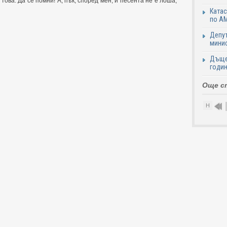
 това. Да се помни! А, пък, според мен, и песента не е лоша,
Катас
по АМ
Депут
минис
Дъще
годин
Още с
Н