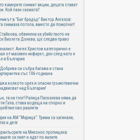
о камерите снимат акции, децата стават
и. Кой пази схемата?
никът в "Биг брадър" Виктор Ангелов:
а снимаха потопа, вместо да помогнат!
Стайкова, обвинена за убийството на
си Виолета Донева, ще следва право
налист: Ангел Христов категорично е
ал от масивен инфаркт, ден след като е
л в България
Добрева си събра багажа и стана
ртирантка със 106-годишна
шка колкото орех и опасни гръмотевични
надвисват над България!
ън, та на глог! Ралица Паскалева няма да
ти Гала, става водеща на спорно и
рейтингово риалити
дия на АМ "Марица": Трима са загинали,
тях и дете
рантьорите на Миконос пропищяха:
ашите си пият и ядат по вилите