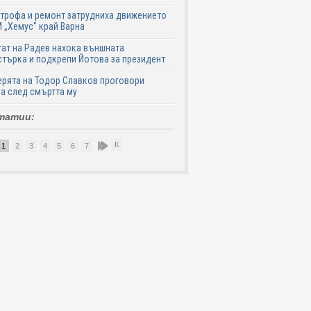
трофа и ремонт затрудниха движението
 „Хемус" край Варна
ат на Радев нахока външната
търка и подкрепи Йотова за президент
рята на Тодор Славков проговори
а след смъртта му
татии:
К
1
2
3
4
5
6
7
8
9
10