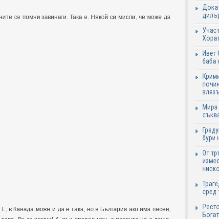
Докат
дилър
ите се помни завинаги. Така е. Някой си мисли, че може да
Участ
Хорат
Ивет 
баба 
Крими
почин
влязъ
Мира 
съква
Граду
бури 
От тр
измес
ниско
Траге
сред 
Ресто
, в Канада може и да е така, но в България ако има песен,
Богат