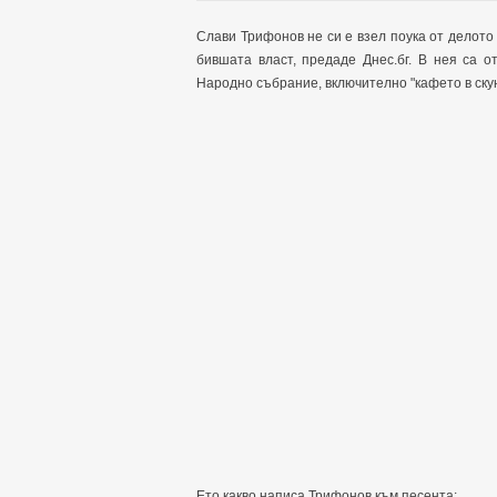
Слави Трифонов не си е взел поука от делото 
бившата власт, предаде Днес.бг. В нея са 
Народно събрание, включително "кафето в скун
Ето какво написа Трифонов към песента: