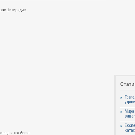
аос Цитиридис.
Стати
Траге
удави
Мира 
вицеп
Експе
катас
 също и тва беше.