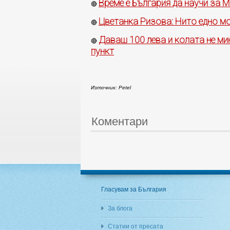
Време е България да научи за 
🔴
Цветанка Ризова: Нито едно мо
🔴
Даваш 100 лева и колата не ми
🔴
пункт
Източник: Petel
Коментари
Гласувам за България
За блога
Статии от пресата