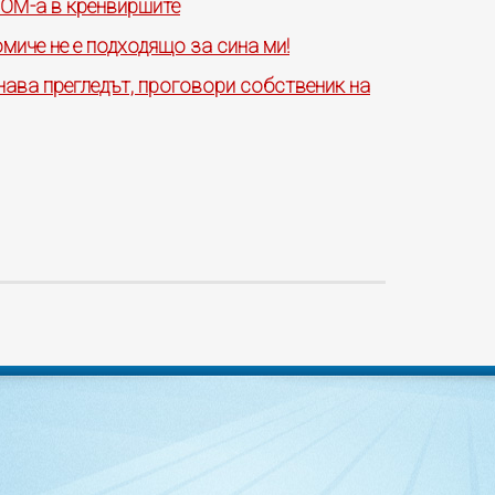
МОМ-а в кренвиршите
миче не е подходящо за сина ми!
нава прегледът, проговори собственик на