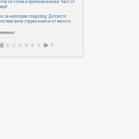
тов се стопи и притесни всички: Част от
мря!
ро за килограм сладолед: Детското
лствие вече струва повече от месото
татии:
К
1
2
3
4
5
6
7
8
9
10