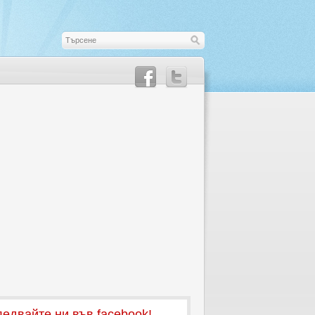
едвайте ни във facebook!