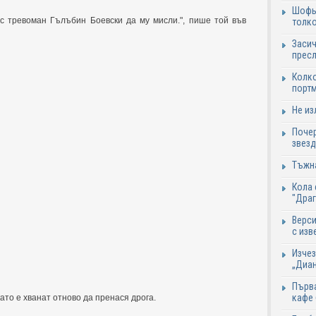
Шофьо
ас тревоман Гълъбин Боевски да му мисли.", пише той във
толко
Засич
пресл
Колко
портм
Не из
Почер
звезд
Тъжна
Кола 
"Дра
Верси
с изв
Изчез
„Диан
Първа
кафе
като е хванат отново да пренася дрога.