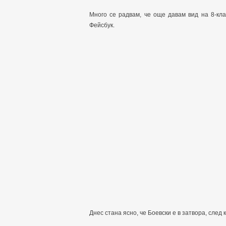
Много се радвам, че още давам вид на 8-кл
Фейсбук.
Днес стана ясно, че Боевски е в затвора, след 