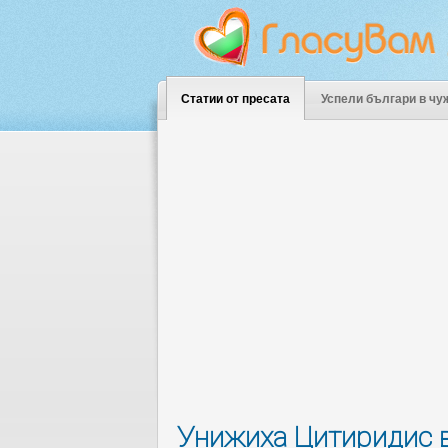
Статии от пресата
Успели българи в чу
Унижиха Цитиридис в