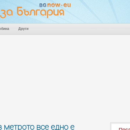
жбина
Други
 метрото все едно е
Посл