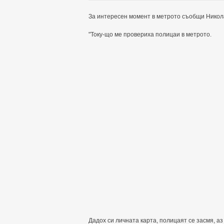
За интересен момент в метрото съобщи Никол
"Току-що ме провериха полицаи в метрото.
Дадох си личната карта, полицаят се засмя, аз