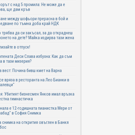
рът с над 5 промила: Не може да е
ва, ще дам кръв
ане между шофьори прерасна в бой и
едване по тъмна доба край НДК
 трябва да си закъсал, за да откраднеш
онето на дете? Майка издирва тази жена
лизайте в отпуск!
пената Деси Слава избухна: Как да съм
а в тази мизерия?
 вест: Почина бивш кмет на Варна
се вряза в ресторанта на Лео Бианки в
галевци"
я: Убитият бизнесмен Янков имал връзка
естна гимнастичка
нала е 12-годишната пианистка Мери от
абад" в София Снимка
 снимка на открития овъглен в Банкя
 бос