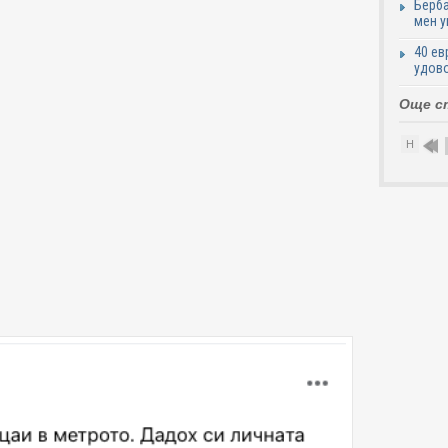
Берба
мен у
40 ев
удово
Още с
Н