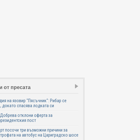
и от пресата
дия на язовир "Пясъчник": Рибар се
, докато спасява лодката си
Добрева отклони оферта за
резидентския пост
рт посочи три възможни причини за
трофата на автобус на Цариградско шосе