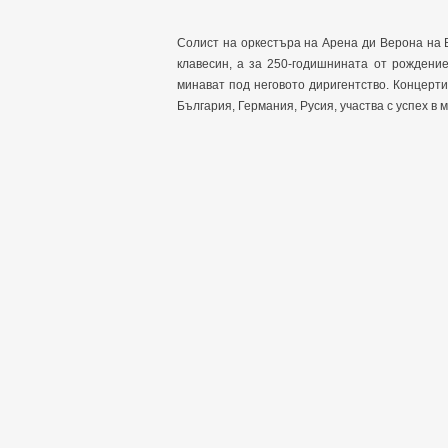
Солист на оркестъра на Арена ди Верона на 
клавесин, а за 250-годишнината от рождени
минават под неговото диригентство. Концерти
България, Германия, Русия, участва с успех в