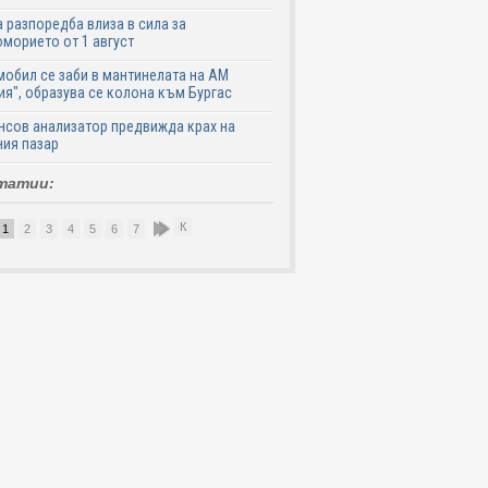
 разпоредба влиза в сила за
морието от 1 август
обил се заби в мантинелата на АМ
ия", образува се колона към Бургас
сов анализатор предвижда крах на
ия пазар
татии:
К
1
2
3
4
5
6
7
8
9
10