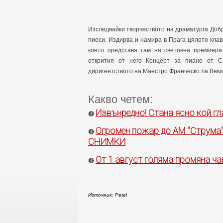
Изследвайки творчеството на драматурга Добри
пиеси. Издирва и намира в Прага цялото кла
което представя там на световна премиера
открития от него Концерт за пиано от Са
диригентството на Mаестро Франческо ла Векиа,
Какво четем:
Извънредно! Стана ясно кой гл
🔴
Огромен пожар до АМ "Струма"!
🔴
СНИМКИ
От 1 август голяма промяна ча
🔴
Източник: Petel