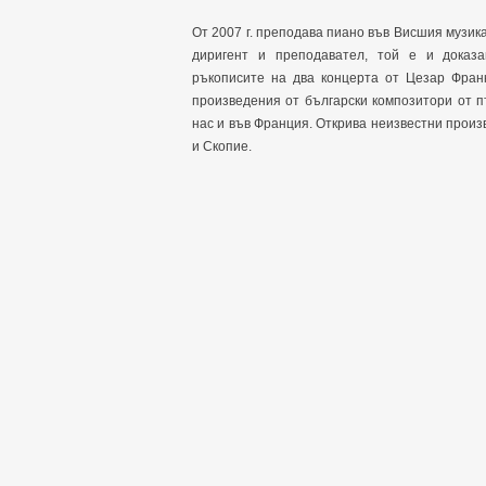
От 2007 г. преподава пиано във Висшия музика
диригент и преподавател, той е и доказа
ръкописите на два концерта от Цезар Франк
произведения от български композитори от п
нас и във Франция. Открива неизвестни произ
и Скопие.