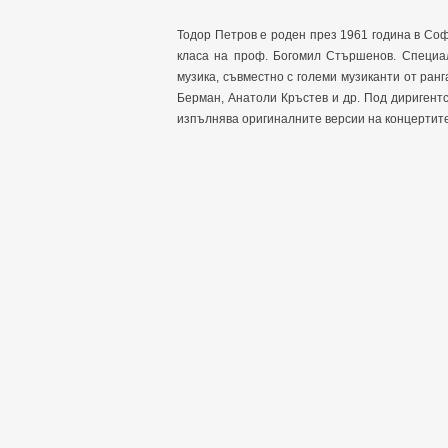
Тодор Петров е роден през 1961 година в С
класа на проф. Богомил Стършенов. Специа
музика, съвместно с големи музиканти от ран
Берман, Анатоли Кръстев и др. Под диригент
изпълнява оригиналните версии на концертит