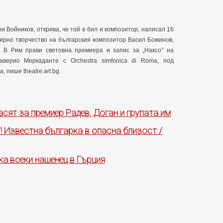
 Войников, открива, че той е бил и композитор, написал 16
вирно творчество на българския композитор Васил Божинов,
. В Рим прави световна премиера и запис за „Наксо” на
верио Меркаданте с Orchestra simfonica di Roma, под
 пише theatre.art.bg.
асят за премиер Радев, Доган и групата им
 Известна българка в опасна близост /
ка всеки нашенец в Гърция