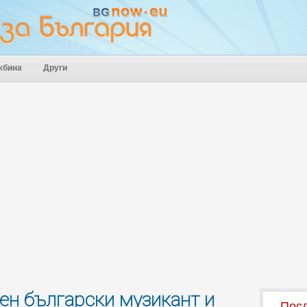
жбина
Други
ен български музикант и
Посл