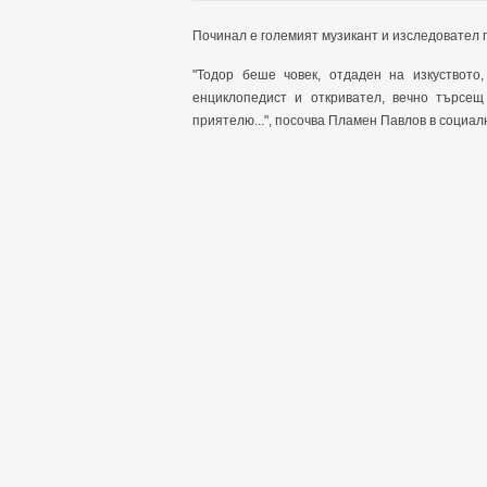
Починал е големият музикант и изследовател 
"Тодор беше човек, отдаден на изкуството,
енциклопедист и откривател, вечно търсещ
приятелю...", посочва Пламен Павлов в социал