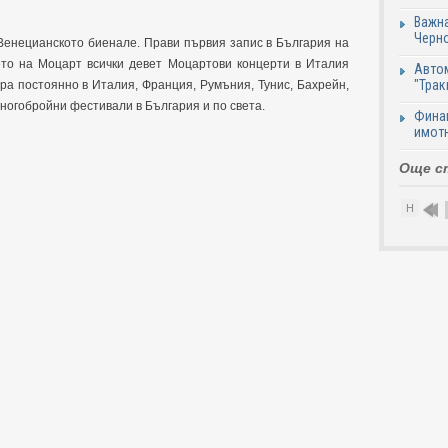
Важна
Черно
Венецианското биенале. Прави първия запис в България на
ето на Моцарт всички девет Моцартови концерти в Италия
Автом
"Трак
ра постоянно в Италия, Франция, Румъния, Тунис, Бахрейн,
 многобройни фестивали в България и по света.
Финан
имотн
Още с
Н