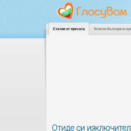
Статии от пресата
Успели българи в чу
Отиде си изключител