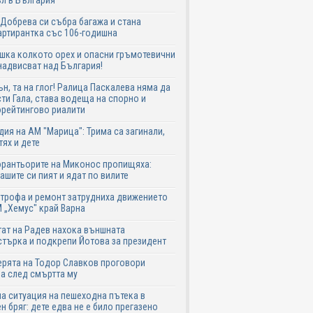
л в България
Добрева си събра багажа и стана
ртирантка със 106-годишна
шка колкото орех и опасни гръмотевични
надвисват над България!
ън, та на глог! Ралица Паскалева няма да
ти Гала, става водеща на спорно и
рейтингово риалити
дия на АМ "Марица": Трима са загинали,
тях и дете
рантьорите на Миконос пропищяха:
ашите си пият и ядат по вилите
трофа и ремонт затрудниха движението
 „Хемус" край Варна
ат на Радев нахока външната
търка и подкрепи Йотова за президент
рята на Тодор Славков проговори
а след смъртта му
а ситуация на пешеходна пътека в
н бряг: дете едва не е било прегазено