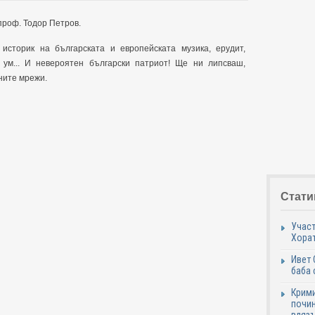
проф. Тодор Петров.
 историк на българската и европейската музика, ерудит,
 ум... И невероятен български патриот! Ще ни липсваш,
ните мрежи.
Стати
Участ
Хорат
Ивет 
баба 
Крими
почин