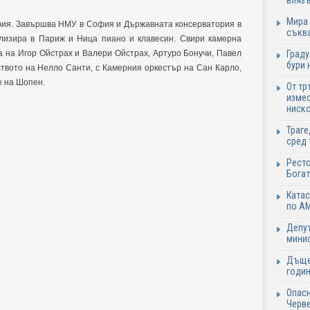
влязъ
Мира 
офия. Завършва НМУ в София и Държавната консерватория в
съква
лизира в Париж и Ница пиано и клавесин. Свири камерна
Граду
га на Игор Ойстрах и Валери Ойстрах, Артуро Бонучи, Павел
бури 
ството на Нелло Санти, с Камерния оркестър на Сан Карло,
е на Шопен.
От тр
измес
ниско
Траге
сред 
Ресто
Богат
Катас
по АМ
Депут
минис
Дъще
годин
Опасн
Черве