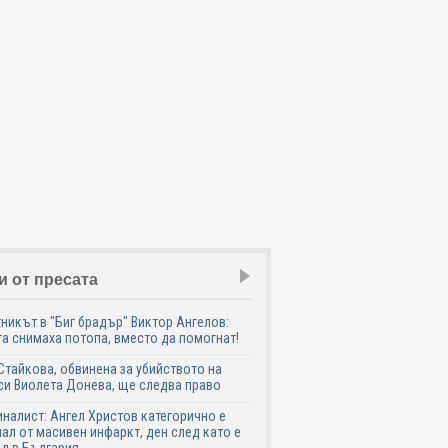
и от пресата
никът в "Биг брадър" Виктор Ангелов:
а снимаха потопа, вместо да помогнат!
Стайкова, обвинена за убийството на
си Виолета Донева, ще следва право
налист: Ангел Христов категорично е
ал от масивен инфаркт, ден след като е