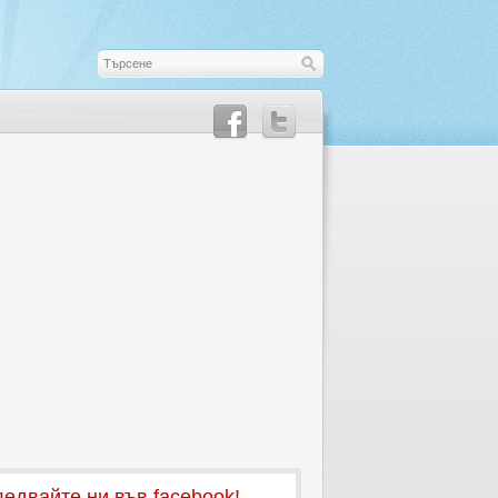
едвайте ни във facebook!