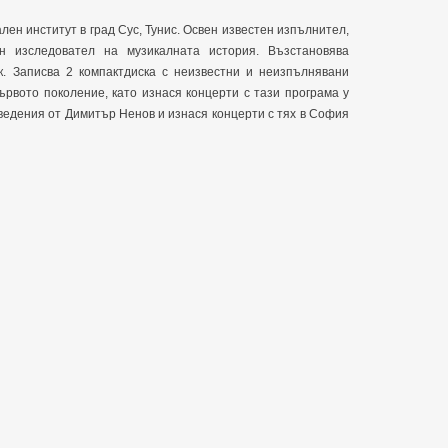
лен институт в град Сус, Тунис. Освен известен изпълнител,
н изследовател на музикалната история. Възстановява
. Записва 2 компактдиска с неизвестни и неизпълнявани
ървото поколение, като изнася концерти с тази програма у
ведения от Димитър Ненов и изнася концерти с тях в София