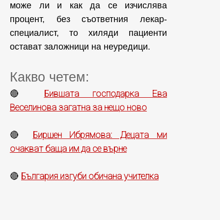
може ли и как да се изчислява
процент, без съответния лекар-
специалист, то хиляди пациенти
остават заложници на неуредици.
Какво четем:
Бившата господарка Ева
🔴
Веселинова загатна за нещо ново
Биршен Ибрямова: Децата ми
🔴
очакват баща им да се върне
България изгуби обичана учителка
🔴