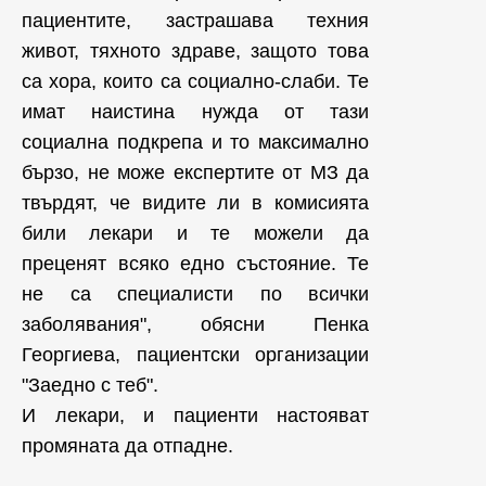
пациентите, застрашава техния
живот, тяхното здраве, защото това
са хора, които са социално-слаби. Те
имат наистина нужда от тази
социална подкрепа и то максимално
бързо, не може експертите от МЗ да
твърдят, че видите ли в комисията
били лекари и те можели да
преценят всяко едно състояние. Те
не са специалисти по всички
заболявания", обясни Пенка
Георгиева, пациентски организации
"Заедно с теб".
И лекари, и пациенти настояват
промяната да отпадне.