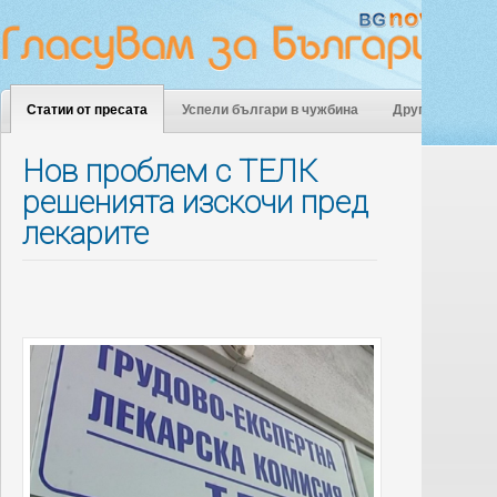
Статии от пресата
Успели българи в чужбина
Други
Нов проблем с ТЕЛК
решенията изскочи пред
лекарите