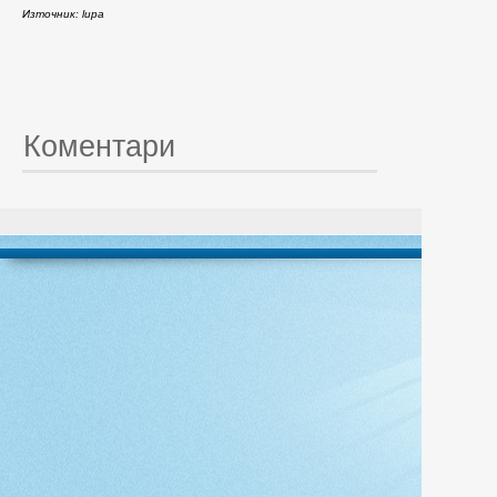
Източник: lupa
Коментари
© 20