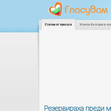
Статии от пресата
Успели българи в чу
Резервираха преди м