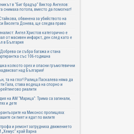
никът в "Биг брадър" Виктор Ангелов:
а снимаха потопа, вместо да помогнат!
Стайкова, обвинена за убийството на
си Виолета Донева, ще следва право
налист: Ангел Христов категорично е
ал от масивен инфаркт, ден след като е
л в България
Добрева си събра багажа и стана
ртирантка със 106-годишна
шка колкото орех и опасни гръмотевични
надвисват над България!
ън, та на глог! Ралица Паскалева няма да
ти Гала, става водеща на спорно и
рейтингово риалити
дия на АМ "Марица": Трима са загинали,
тях и дете
рантьорите на Миконос пропищяха:
ашите си пият и ядат по вилите
трофа и ремонт затрудниха движението
 „Хемус" край Варна