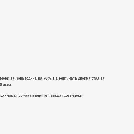
лнени за Нова година на 70%. Най-евтината двойна стая за
0 лева.
ско - няма промяна в цените, твърдят хотелиери.