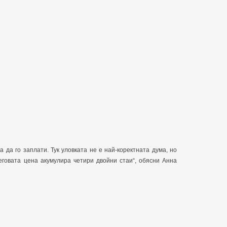
а да го заплати. Тук уловката не е най-коректната дума, но
еговата цена акумулира четири двойни стаи“, обясни Анна