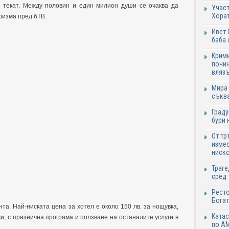
 текат. Между половин и един милион души се очаква да
Участ
Хорат
уризма пред бТВ.
Ивет 
баба 
Крими
почин
влязъ
Мира 
съква
Граду
бури 
От тр
измес
ниско
Траге
сред 
Ресто
Богат
та. Най-ниската цена за хотел е около 150 лв. за нощувка,
Катас
ки, с празнична програма и ползване на останалите услуги в
по АМ