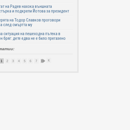
ат на Радев нахока външната
търка и подкрепи Йотова за президент
рята на Тодор Славков проговори
а след смъртта му
а ситуация на пешеходна пътека в
н бряг: дете едва не е било прегазено
татии:
К
1
2
3
4
5
6
7
8
9
10