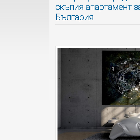
скъпия апартамент з
България