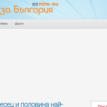
жбина
Други
есец и половина най-
Посл