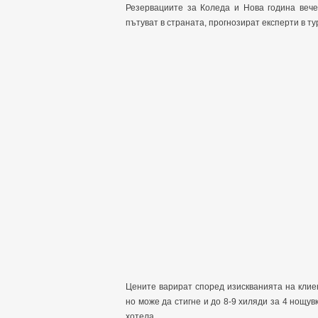
Резервациите за Коледа и Нова година вече
пътуват в страната, прогнозират експерти в т
Цените варират според изискванията на клиен
но може да стигне и до 8-9 хиляди за 4 нощув
хотела.