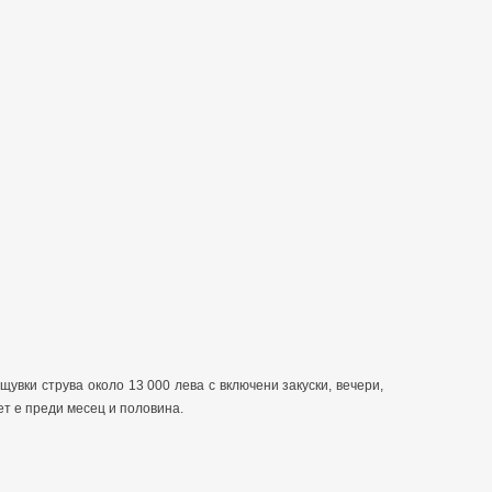
увки струва около 13 000 лева с включени закуски, вечери,
т е преди месец и половина.