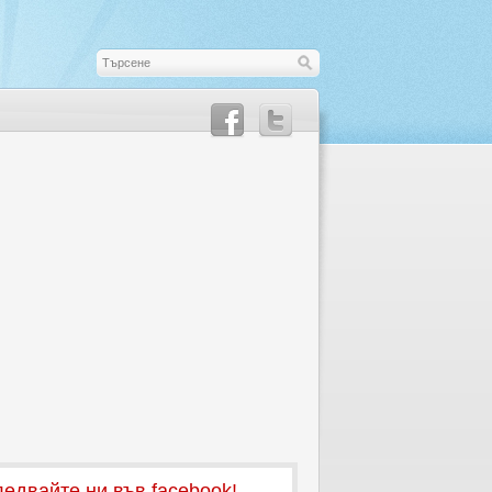
едвайте ни във facebook!