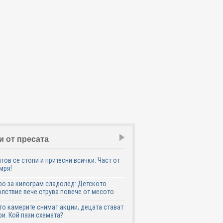
и от пресата
тов се стопи и притесни всички: Част от
мря!
ро за килограм сладолед: Детското
лствие вече струва повече от месото
о камерите снимат акции, децата стават
и. Кой пази схемата?