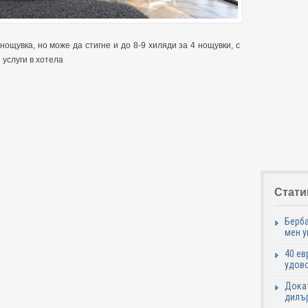
нощувка, но може да стигне и до 8-9 хиляди за 4 нощувки, с
услуги в хотела
Стати
Берба
мен у
40 ев
удово
Докат
дилър