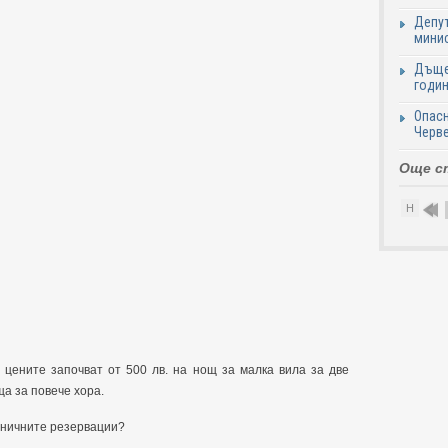
Депут
минис
Дъще
годин
Опасн
Черве
Още с
Н
а цените започват от 500 лв. на нощ за малка вила за две
ъща за повече хора.
азничните резервации?