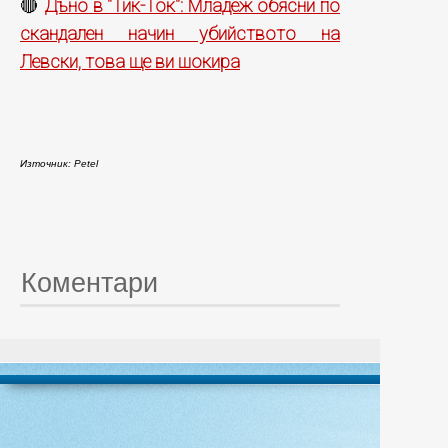
Дъно в "Тик-Ток": Младеж обясни по
🔴
скандален начин убийството на
Левски, това ще ви шокира
Източник: Petel
Коментари
© 20