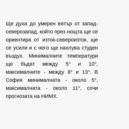
Ще духа до умерен вятър от запад-
северозапад, който през нощта ще се
ориентира от изток-североизток, ще
се усили и с него ще нахлува студен
въздух. Минималните температури
ще бъдат между 5° и 10°,
максималните - между 8° и 13°. В
София минималната - около 5°,
максималната - около 11°, сочи
прогнозата на НИМХ.