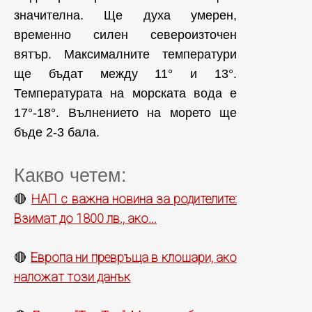
значителна. Ще духа умерен,
временно силен североизточен
вятър. Максималните температури
ще бъдат между 11° и 13°.
Температурата на морската вода е
17°-18°. Вълнението на морето ще
бъде 2-3 бала.
Какво четем:
НАП с важна новина за родителите:
🔴
Взимат до 1800 лв., ако...
Европа ни превръща в клошари, ако
🔴
наложат този данък