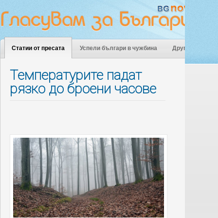
Статии от пресата
Успели българи в чужбина
Други
Температурите падат
рязко до броени часове