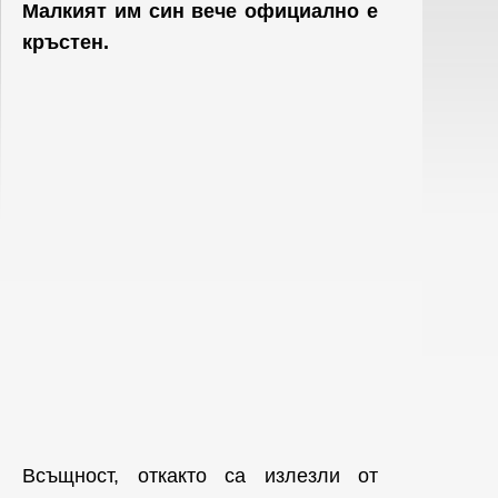
Малкият им син вече официално е
кръстен.
Всъщност, откакто са излезли от