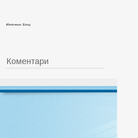
Източник: Блиц
Коментари
© 20