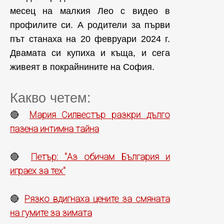
месец на малкия Лео с видео в
профилите си. А родители за първи
път станаха на 20 февруари 2024 г.
Двамата си купиха и къща, и сега
живеят в покрайнините на София.
Какво четем:
Мария Силвестър разкри дълго
🔴
пазена интимна тайна
Петър: "Аз обичам България и
🔴
играех за тех"
Рязко вдигнаха цените за смяната
🔴
на гумите за зимата