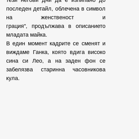
тези негови дни да е изпипано до
последен детайл, облечена в символ
на женственост и
грация", продължава в описанието
младата майка.
В един момент кадрите се сменят и
виждаме Ганка, която вдига високо
сина си Лео, а на заден фон се
забелязва старинна часовникова
кула.