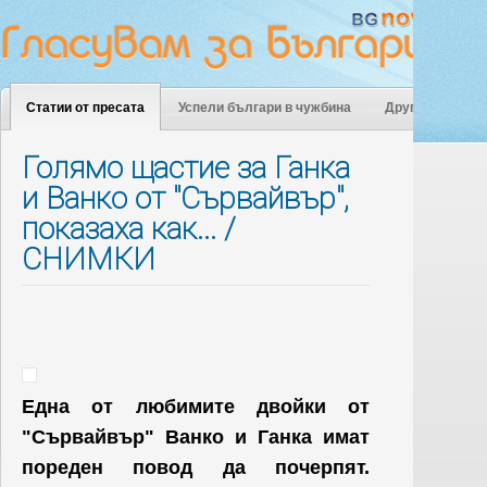
Статии от пресата
Успели българи в чужбина
Други
Голямо щастие за Ганка
и Ванко от "Сървайвър",
показаха как... /
СНИМКИ
Една от любимите двойки от
"Сървайвър" Ванко и Ганка имат
пореден повод да почерпят.