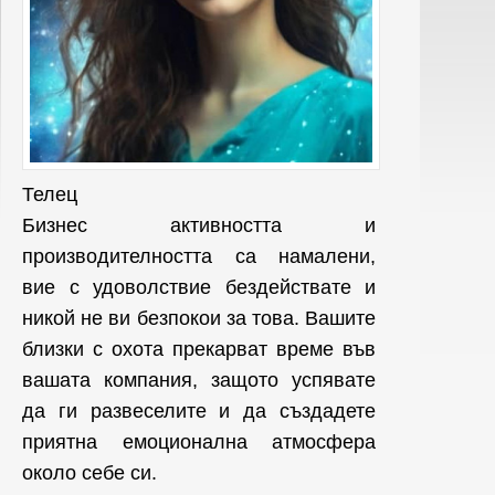
Телец
Бизнес активността и
производителността са намалени,
вие с удоволствие бездействате и
никой не ви безпокои за това. Вашите
близки с охота прекарват време във
вашата компания, защото успявате
да ги развеселите и да създадете
приятна емоционална атмосфера
около себе си.