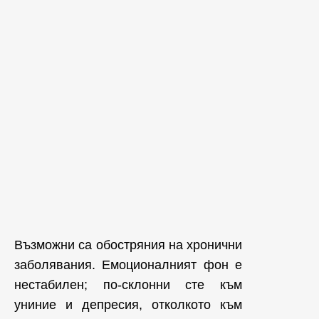
Възможни са обостряния на хронични
заболявания. Емоционалният фон е
нестабилен; по-склонни сте към
униние и депресия, отколкото към