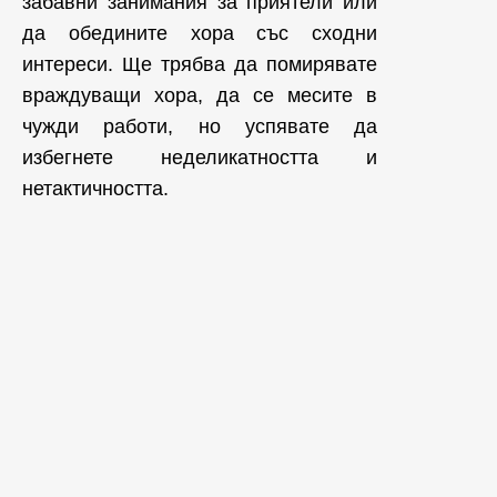
забавни занимания за приятели или
да обедините хора със сходни
интереси. Ще трябва да помирявате
враждуващи хора, да се месите в
чужди работи, но успявате да
избегнете неделикатността и
нетактичността.