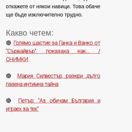
откажете от някои навици. Това обаче
ще бъде изключително трудно.
Какво четем:
Голямо щастие за Ганка и Ванко от
🔴
"Сървайвър", показаха как... /
СНИМКИ
Мария Силвестър разкри дълго
🔴
пазена интимна тайна
Петър: "Аз обичам България и
🔴
играех за тех"