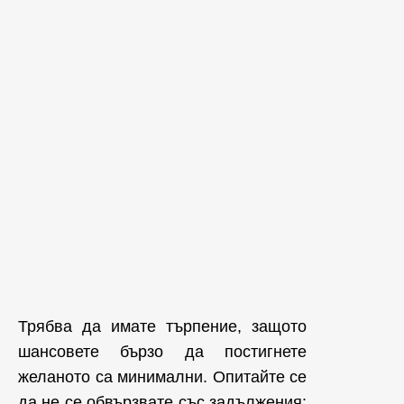
Трябва да имате търпение, защото
шансовете бързо да постигнете
желаното са минимални. Опитайте се
да не се обвързвате със задължения: