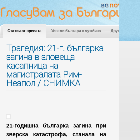
Статии от пресата
Успели българи в чужбина
Други
Трагедия: 21-г. българка
загина в зловеща
касапница на
магистралата Рим-
Неапол / СНИМКА
21-годишна българка загина при
зверска катастрофа, станала на