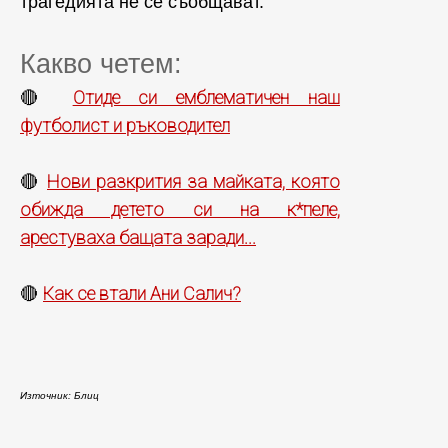
трагедията не се съобщават.
Какво четем:
Отиде си емблематичен наш
🔴
футболист и ръководител
Нови разкрития за майката, която
🔴
обижда детето си на к*пеле,
арестуваха бащата заради...
Как се втали Ани Салич?
🔴
Източник: Блиц