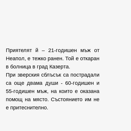
Приятелят й – 21-годишен мъж от
Неапол, е тежко ранен. Той е откаран
в болница в град Казерта.
При зверския сблъсък са пострадали
са още двама души - 60-годишен и
55-годишен мъж, на които е оказана
помощ на място. Състоянието им не
е притеснително.