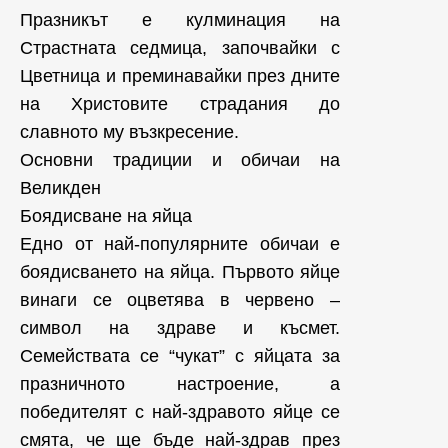
Празникът е кулминация на
Страстната седмица, започвайки с
Цветница и преминавайки през дните
на Христовите страдания до
славното му възкресение.
Основни традиции и обичаи на
Великден
Боядисване на яйца
Едно от най-популярните обичаи е
боядисването на яйца. Първото яйце
винаги се оцветява в червено –
символ на здраве и късмет.
Семействата се “чукат” с яйцата за
празничното настроение, а
победителят с най-здравото яйце се
смята, че ще бъде най-здрав през