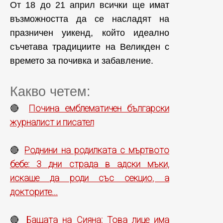
От 18 до 21 април всички ще имат
възможността да се насладят на
празничен уикенд, който идеално
съчетава традициите на Великден с
времето за почивка и забавление.
Какво четем:
Почина емблематичен български
🔴
журналист и писател
Роднини на родилката с мъртвото
🔴
бебе: 3 дни страда в адски мъки,
искаше да роди със секцио, а
докторите...
Бащата на Сияна: Това лице има
🔴