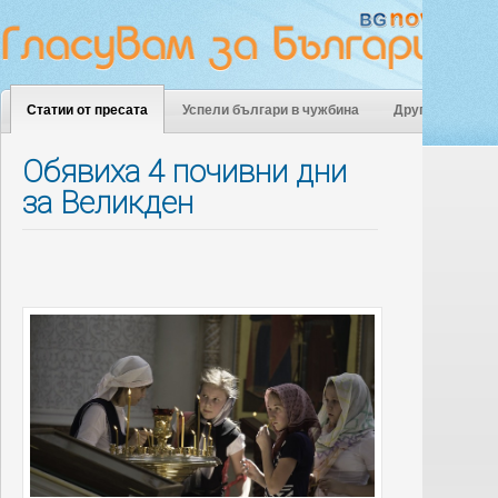
Статии от пресата
Успели българи в чужбина
Други
Обявиха 4 почивни дни
за Великден