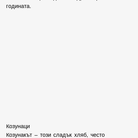
годината.
Козунаци
Козунакът – този сладък хляб, често