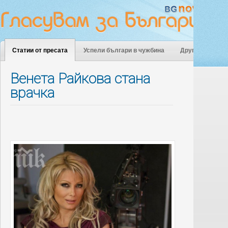
Статии от пресата
Успели българи в чужбина
Други
Венета Райкова стана
врачка