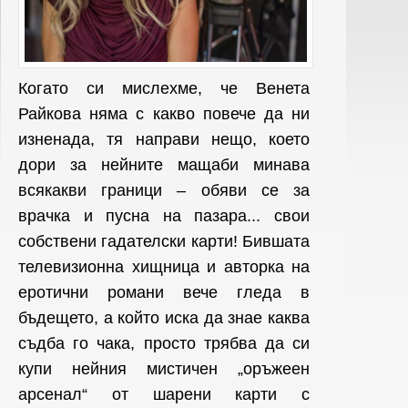
Когато си мислехме, че Венета
Райкова няма с какво повече да ни
изненада, тя направи нещо, което
дори за нейните мащаби минава
всякакви граници – обяви се за
врачка и пусна на пазара... свои
собствени гадателски карти! Бившата
телевизионна хищница и авторка на
еротични романи вече гледа в
бъдещето, а който иска да знае каква
съдба го чака, просто трябва да си
купи нейния мистичен „оръжеен
арсенал“ от шарени карти с