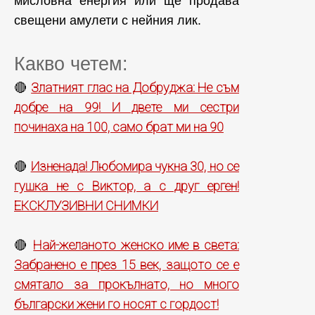
мисловна енергия или ще продава
свещени амулети с нейния лик.
Какво четем:
Златният глас на Добруджа: Не съм
🔴
добре на 99! И двете ми сестри
починаха на 100, само брат ми на 90
Изненада! Любомира чукна 30, но се
🔴
гушка не с Виктор, а с друг ерген!
ЕКСКЛУЗИВНИ СНИМКИ
Най-желаното женско име в света:
🔴
Забранено е през 15 век, защото се е
смятало за прокълнато, но много
български жени го носят с гордост!