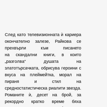
След като телевизионната ѝ кариера
окончателно залезе, Райкова се
прехвърли към писането
на скандални книги, в които
„разголва“ душата на
златотърсачката, обрисува героини с
вкуса на плеймейтка, морал на
пираня и стил на
средностатистическа риалити звезда.
Романите ѝ, десет на брой, за
рекордно кратко време бяха