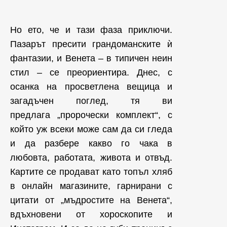
Но ето, че и тази фаза приключи.
Пазарът пресити грандоманските ѝ
фантазии, и Венета – в типичен неин
стил – се преориентира. Днес, с
осанка на просветлена вещица и
загадъчен поглед, тя ви
предлага „пророчески комплект“, с
който уж всеки може сам да си гледа
и да разбере какво го чака в
любовта, работата, живота и отвъд.
Картите се продават като топъл хляб
в онлайн магазините, гарнирани с
цитати от „мъдростите на Венета“,
вдъхновени от хороскопите и