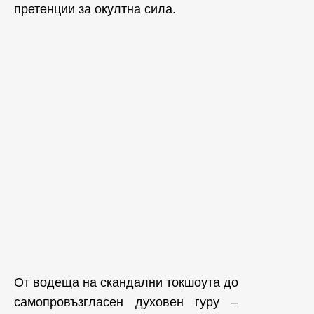
претенции за окултна сила.
От водеща на скандални токшоута до
самопровъзгласен духовен гуру –