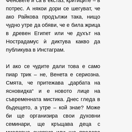
Феновете ѝ са в екстаз, критиците – в
потрес. А някои дори се шегуват, че
ако Райкова продължи така, нищо
чудно утре да обяви, че е била жрица
в древен Египет или че духът на
Нострадамус ѝ диктува какво да
публикува в Инстаграм.
И ако се чудите дали това е само
пиар трик – не, Венета е сериозна.
Смята, че притежава „дарбата на
ясновидка“ и е новото лице на
съвременната мистика. Днес гледа в
бъдещето, а утре – кой знае? Може
би ще организира свои духовни
семинари, ще кръщава деца с