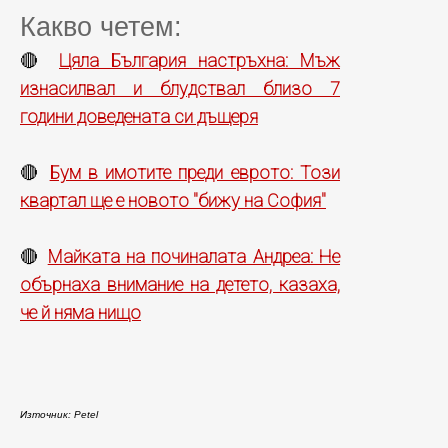
Какво четем:
Цяла България настръхна: Мъж
🔴
изнасилвал и блудствал близо 7
години доведената си дъщеря
Бум в имотите преди еврото: Този
🔴
квартал ще е новото "бижу на София"
Майката на починалата Андреа: Не
🔴
обърнаха внимание на детето, казаха,
че й няма нищо
Източник: Petel