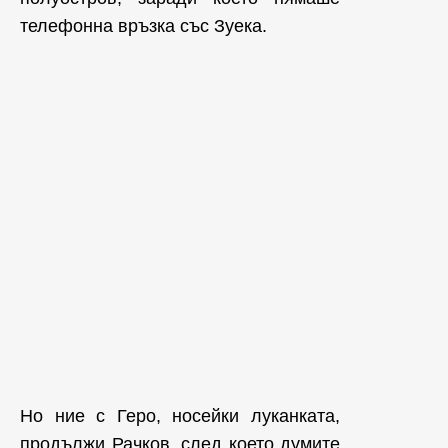
телефонна връзка със Зуека.
Но ние с Геро, носейки луканката,
продължи Рачков, след което думите