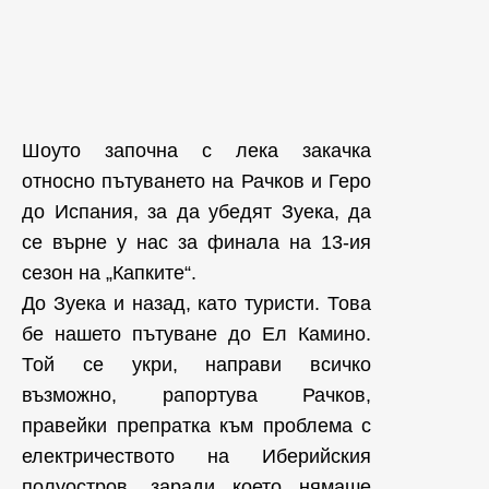
Шоуто започна с лека закачка
относно пътуването на Рачков и Геро
до Испания, за да убедят Зуека, да
се върне у нас за финала на 13-ия
сезон на „Капките“.
До Зуека и назад, като туристи. Това
бе нашето пътуване до Ел Камино.
Той се укри, направи всичко
възможно, рапортува Рачков,
правейки препратка към проблема с
електричеството на Иберийския
полуостров, заради което нямаше