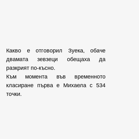
Какво е отговорил Зуека, обаче
двамата зевзеци обещаха да
разкрият по-късно.
Към момента във временното
класиране първа е Михаела с 534
точки.