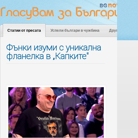
Статии от пресата
Успели българи в чужбина
Други
Фънки изуми с уникална
фланелка в „Капките"