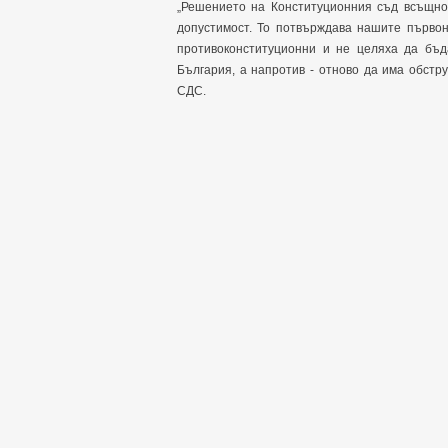
„Решението на Конституционния съд всъщнос
допустимост. То потвърждава нашите първон
противоконституционни и не целяха да бъд
България, а напротив - отново да има обстр
СДС.