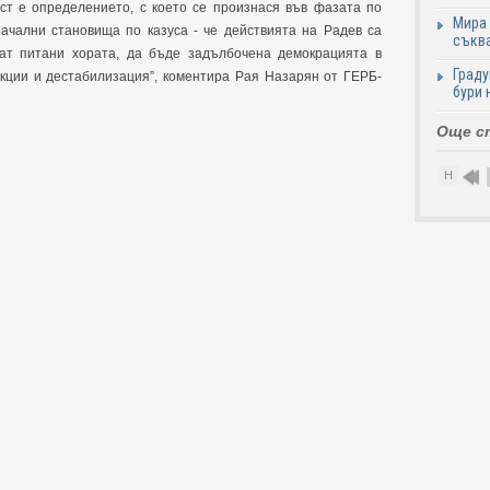
т е определението, с което се произнася във фазата по
Мира 
ачални становища по казуса - че действията на Радев са
съква
ат питани хората, да бъде задълбочена демокрацията в
Граду
укции и дестабилизация”, коментира Рая Назарян от ГЕРБ-
бури 
Още с
Н