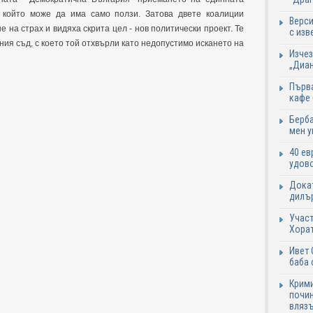
т който може да има само ползи. Затова двете коалиции
Верси
 на страх и видяха скрита цел - нов политически проект. Те
с изв
ия съд, с което той отхвърли като недопустимо искането на
Изчез
„Диан
Първа
кафе
Берба
мен у
40 ев
удово
Докат
дилър
Участ
Хорат
Ивет 
баба 
Крими
почин
влязъ