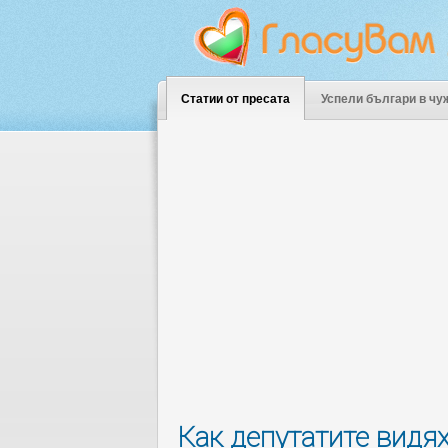
Статии от пресата
Успели българи в чу
Как депутатите видя