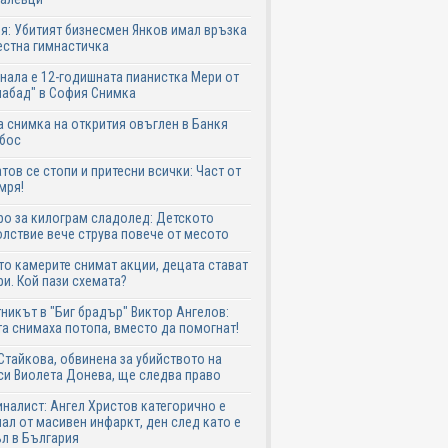
я: Убитият бизнесмен Янков имал връзка
естна гимнастичка
нала е 12-годишната пианистка Мери от
абад" в София Снимка
 снимка на открития овъглен в Банкя
 бос
тов се стопи и притесни всички: Част от
мря!
ро за килограм сладолед: Детското
лствие вече струва повече от месото
о камерите снимат акции, децата стават
и. Кой пази схемата?
никът в "Биг брадър" Виктор Ангелов:
а снимаха потопа, вместо да помогнат!
Стайкова, обвинена за убийството на
си Виолета Донева, ще следва право
налист: Ангел Христов категорично е
ал от масивен инфаркт, ден след като е
л в България