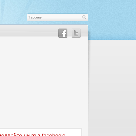
едвайте ни във facebook!