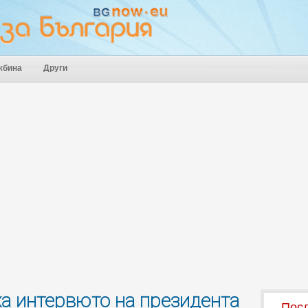
жбина
Други
ха интервюто на президента
Посл