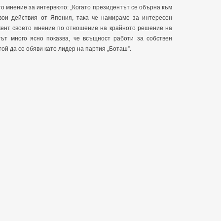
о мнение за интервюто: „Когато президентът се обърна към
вои действия от Япония, така че намираме за интересен
кент своето мнение по отношение на крайното решение на
ът много ясно показва, че всъщност работи за собствен
той да се обяви като лидер на партия „Боташ”.