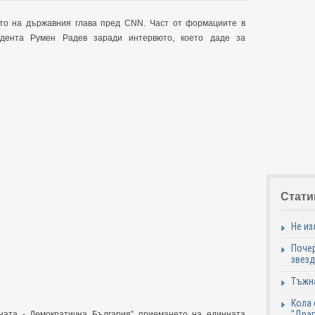
то на държавния глава пред CNN. Част от формациите в
идента Румен Радев заради интервюто, което даде за
Стати
Не из
Почер
звезд
Тъжна
Кола 
"Дра
ата - Демократична България” приемането на единната