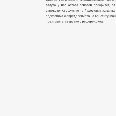
валута у нас остава основен приоритет, о
заподозряха в думите на Радев опит за всяване
подкрепиха и определението на Конституционн
президента, свързано с референдума.