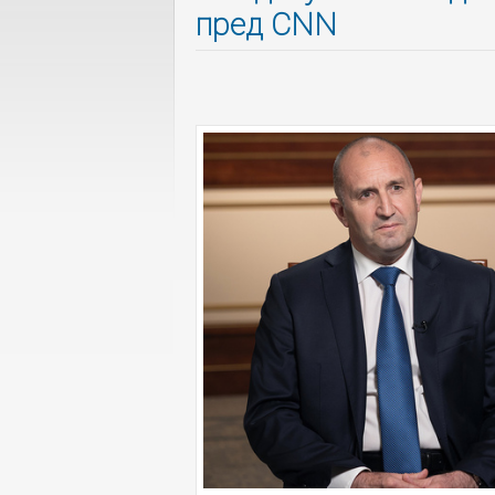
пред CNN