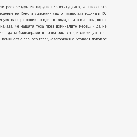
ози референдум би нарушил Конституцията, че внесеното
решение на Конституционния съд от миналата година и КС
ълкувателно решение по един от зададените въпроси, но не
значава, че нашата теза през изминалите месеци - да не
ив - да мобилизираме и правителството, и опозицията за
 всъщност е вярната теза”, категоричен е Атанас Славов от