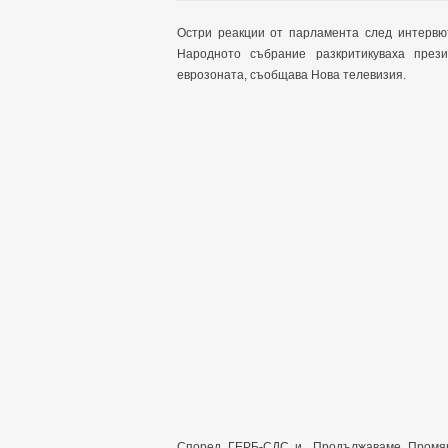
Остри реакции от парламента след интервю
Народното събрание разкритикуваха през
еврозоната, съобщава Нова телевизия.
Според ГЕРБ-СДС и „Продължаваме Промян