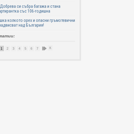
Добрева си събра багажа и стана
ртирантка със 106-годишна
шка колкото орех и опасни гръмотевични
надвисват над България!
татии:
К
1
2
3
4
5
6
7
8
9
10