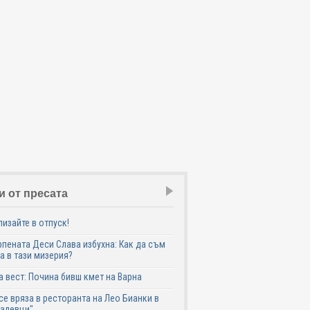
и от пресата
лизайте в отпуск!
пената Деси Слава избухна: Как да съм
а в тази мизерия?
 вест: Почина бивш кмет на Варна
се вряза в ресторанта на Лео Бианки в
галевци"