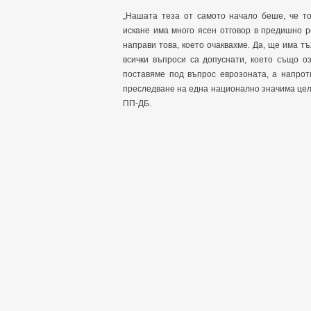
„Нашата теза от самото начало беше, че т
искане има много ясен отговор в предишно 
направи това, което очаквахме. Да, ще има т
всички въпроси са допуснати, което също о
поставяме под въпрос еврозоната, а напрот
преследване на една национално значима цел,
ПП-ДБ.