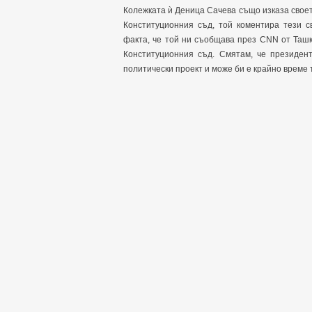
Колежката ѝ Деница Сачева също изказа своет
Конституционния съд, той коментира тези с
факта, че той ни съобщава през CNN от Таш
Конституционния съд. Смятам, че президент
политически проект и може би е крайно време 