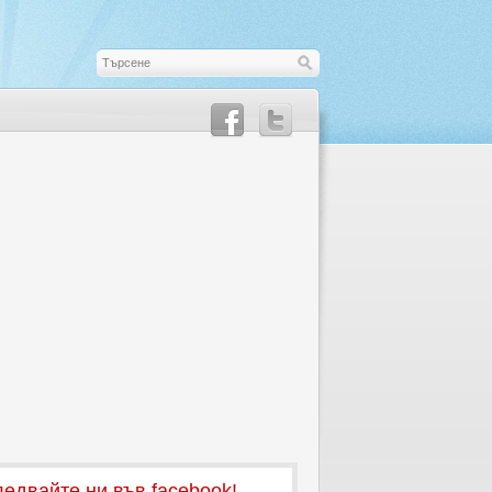
едвайте ни във facebook!