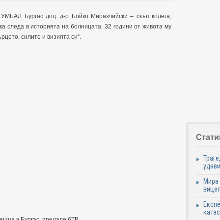
 УМБАЛ Бургас доц. д-р Бойко Миразчийски – скъп колега,
ка следа в историята на болницата. 32 години от живота му
ърцето, силите и визията си“.
Стати
Траге
удави
Мира 
вицеп
Експе
катас
ница в Бургас, предаде бТВ.