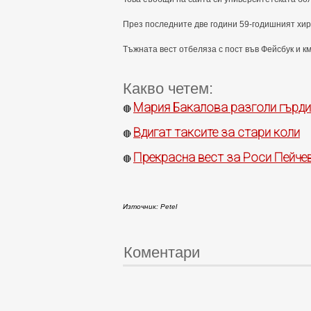
През последните две години 59-годишният хиру
Тъжната вест отбеляза с пост във Фейсбук и к
Какво четем:
Мария Бакалова разголи гърд
🔴
Вдигат таксите за стари коли
🔴
Прекрасна вест за Роси Пейчев
🔴
Източник: Petel
Коментари