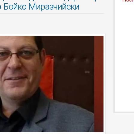
р Бойко Миразчийски