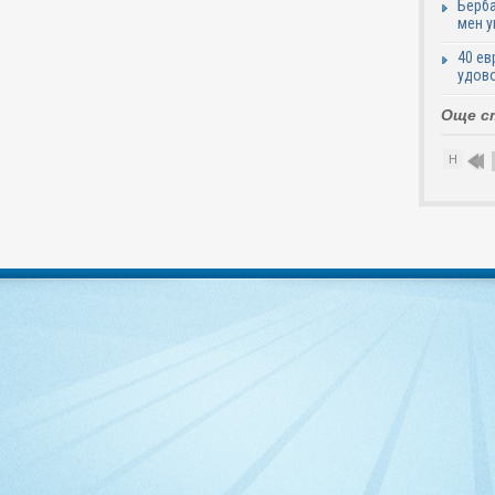
Берба
мен у
40 ев
удово
Още с
Н