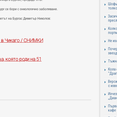
Шофьо
толко
рг се бори с онкологично заболяване.
Засич
метът на Бургас Димитър Николов:
пресл
Колко
портм
и в Чикаго / СНИМКИ
Не из
Почер
звезд
а, която роди на 51
Тъжна
Кола 
"Дра
Верси
с изв
Изчез
„Диан
Първа
кафе