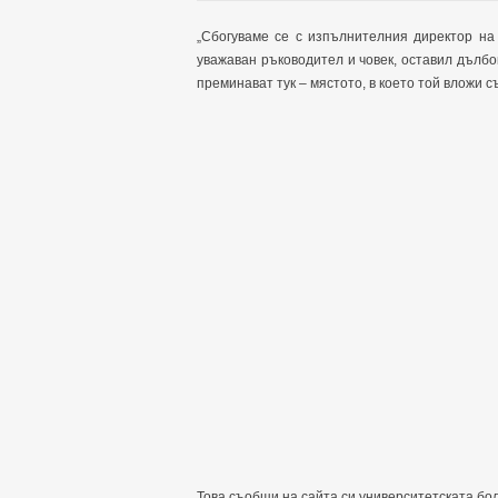
„Сбогуваме се с изпълнителния директор на
уважаван ръководител и човек, оставил дълбо
преминават тук – мястото, в което той вложи с
Това съобщи на сайта си университетската бол