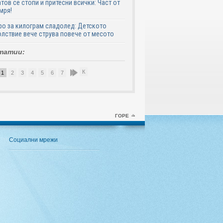
тов се стопи и притесни всички: Част от
мря!
ро за килограм сладолед: Детското
лствие вече струва повече от месото
татии:
К
1
2
3
4
5
6
7
8
9
10
ГОРЕ
Социални мрежи