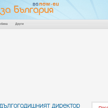
жбина
Други
 дългогодишният директор
Посл