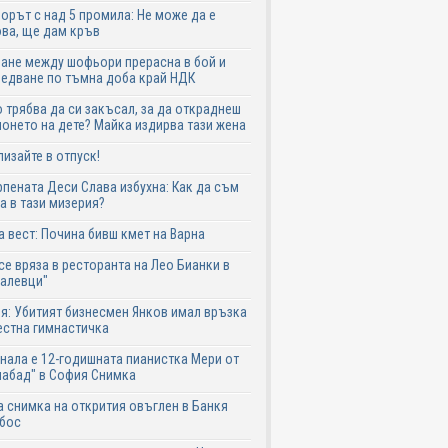
рът с над 5 промила: Не може да е
ва, ще дам кръв
ане между шофьори прерасна в бой и
едване по тъмна доба край НДК
 трябва да си закъсал, за да откраднеш
онето на дете? Майка издирва тази жена
лизайте в отпуск!
пената Деси Слава избухна: Как да съм
а в тази мизерия?
 вест: Почина бивш кмет на Варна
се вряза в ресторанта на Лео Бианки в
галевци"
я: Убитият бизнесмен Янков имал връзка
естна гимнастичка
нала е 12-годишната пианистка Мери от
абад" в София Снимка
 снимка на открития овъглен в Банкя
 бос