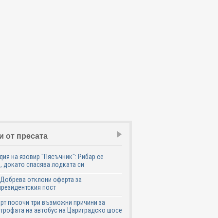
и от пресата
дия на язовир "Пясъчник": Рибар се
, докато спасява лодката си
Добрева отклони оферта за
резидентския пост
рт посочи три възможни причини за
трофата на автобус на Цариградско шосе