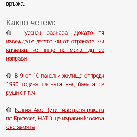
връзка.
Какво четем:
Русенец разказа: Докато тя
🔴
извеждаше детето ми от страната, ми
казваха, че нищо не може да се
направи
В 9 от 10 панелни жилища отпреди
🔴
1990 година плочата зад банята се
руши от теч
Белгия: Ако Путин изстреля ракета
🔴
по Брюксел, НАТО ще изравни Москва
със земята