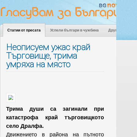
Статии от пресата
Успели българи в чужбина
Други
Неописуем ужас край
Търговище, трима
умряха на място
Трима души са загинали при
катастрофа край търговищкото
село Дралфа.
Движението в района на пътното