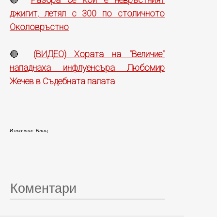
🔴
джигит, летял с 300 по столичното
Околовръстно
(ВИДЕО) Хората на "Величие"
🔴
нападнаха инфлуенсъра Любомир
Жечев в Съдебната палата
Източник: Блиц
Коментари