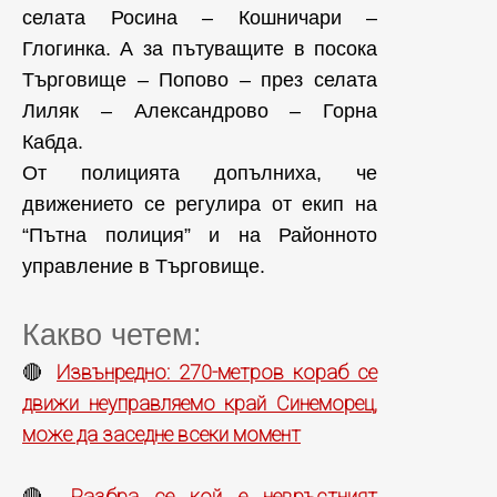
селата Росина – Кошничари –
Глогинка. А за пътуващите в посока
Търговище – Попово – през селата
Лиляк – Александрово – Горна
Кабда.
От полицията допълниха, че
движението се регулира от екип на
“Пътна полиция” и на Районното
управление в Търговище.
Какво четем:
Извънредно: 270-метров кораб се
🔴
движи неуправляемо край Синеморец,
може да заседне всеки момент
Разбра се кой е невръстният