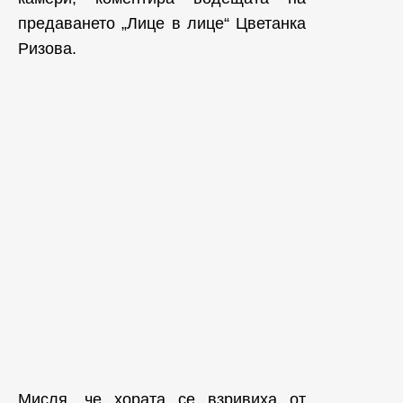
предаването „Лице в лице“ Цветанка
Ризова.
Мисля, че хората се взривиха от