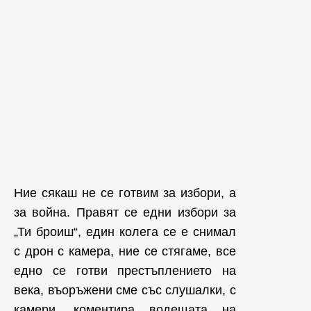
Ние сякаш не се готвим за избори, а
за война. Правят се едни избори за
„Ти броиш“, един колега се е снимал
с дрон с камера, ние се стягаме, все
едно се готви престъплението на
века, въоръжени сме със слушалки, с
камери, коментира водещата на