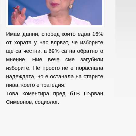
Имам данни, според които едва 16%
от хората у нас вярват, че изборите
ще са честни, а 69% са на обратното
мнение. Ние вече сме загубили
изборите. Не просто не е пораснала
надеждата, но е останала на старите
нива, което е трагедия.
Това коментира пред бТВ Първан
Симеонов, социолог.