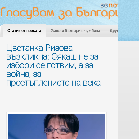
Статии от пресата
Успели българи в чужбина
Други
Цветанка Ризова
възкликна: Сякаш не за
избори се готвим, а за
война, за
престъплението на века