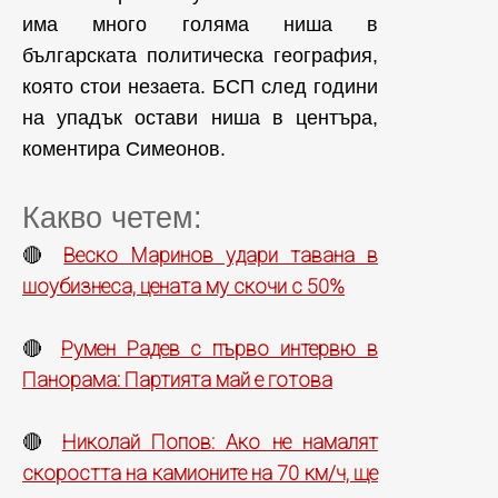
има много голяма ниша в
българската политическа география,
която стои незаета. БСП след години
на упадък остави ниша в центъра,
коментира Симеонов.
Какво четем:
Веско Маринов удари тавана в
🔴
шоубизнеса, цената му скочи с 50%
Румен Радев с първо интервю в
🔴
Панорама: Партията май е готова
Николай Попов: Ако не намалят
🔴
скоростта на камионите на 70 км/ч, ще