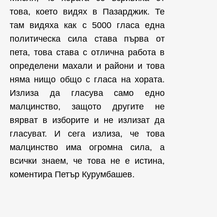
това, което видях в Пазарджик. Те
там видяха как с 5000 гласа една
политическа сила става първа от
пета, това става с отлична работа в
определени махали и райони и това
няма нищо общо с гласа на хората.
Излиза да гласува само едно
малцинство, защото другите не
вярват в изборите и не излизат да
гласуват. И сега излиза, че това
малцинство има огромна сила, а
всички знаем, че това не е истина,
коментира Петър Курумбашев.