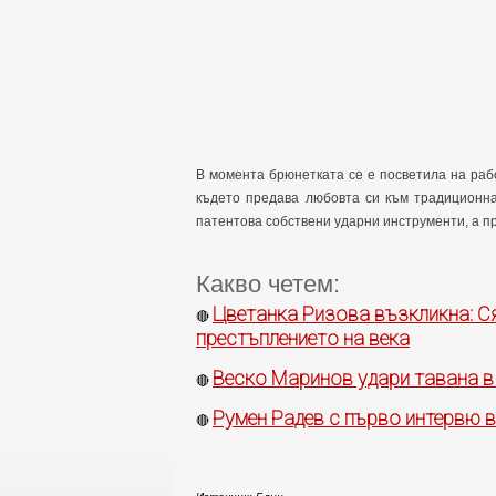
В момента брюнетката се е посветила на раб
където предава любовта си към традиционна
патентова собствени ударни инструменти, а пр
Какво четем:
Цветанка Ризова възкликна: Сяк
🔴
престъплението на века
Веско Маринов удари тавана в
🔴
Румен Радев с първо интервю 
🔴