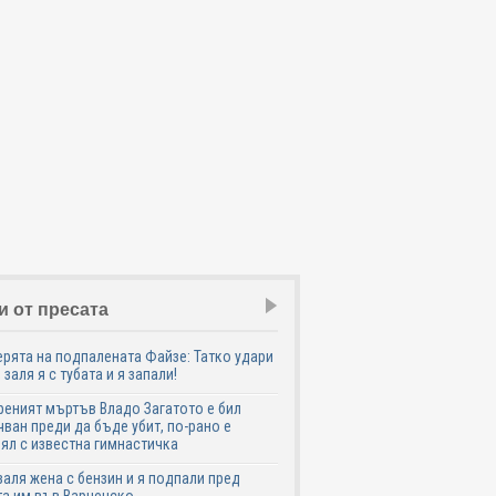
и от пресата
ята на подпалената Файзе: Татко удари
 заля я с тубата и я запали!
еният мъртъв Владо Загатото е бил
ван преди да бъде убит, по-рано е
ял с известна гимнастичка
аля жена с бензин и я подпали пред