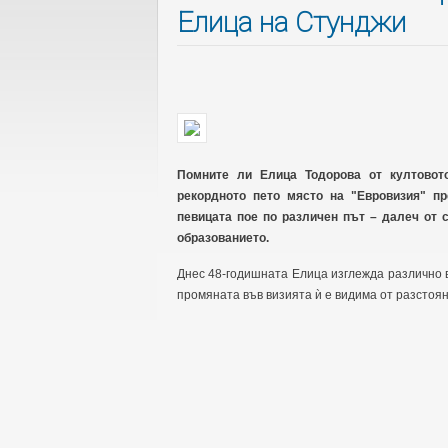
Елица на Стунджи
Помните ли Елица Тодорова от култовот
рекордното пето място на "Евровизия" пр
певицата пое по различен път – далеч от с
образованието.
Днес 48-годишната Елица изглежда различно в
промяната във визията ѝ е видима от разстоян