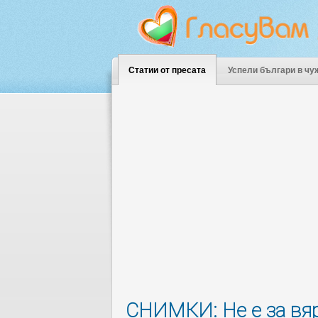
Статии от пресата
Успели българи в чу
СНИМКИ: Не е за вяр