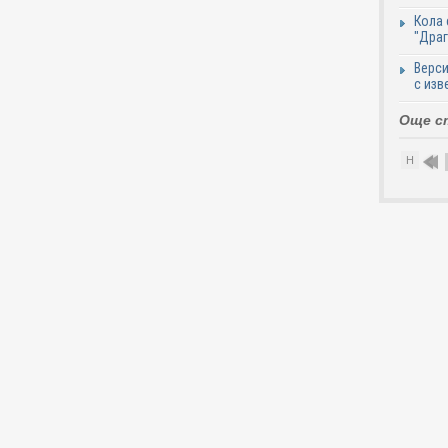
Кола 
"Дра
Верси
с изв
Още с
Н