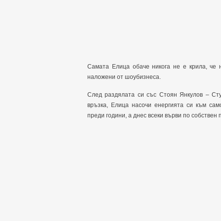
Самата Елица обаче никога не е крила, че 
наложени от шоубизнеса.
След раздялата си със Стоян Янкулов – Сту
връзка, Елица насочи енергията си към сам
преди години, а днес всеки върви по собствен пъ