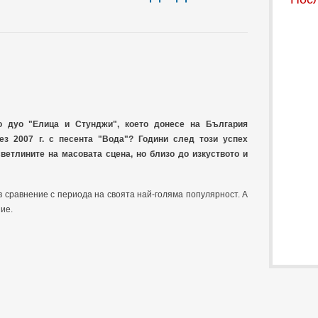
о дуо "Елица и Стунджи", което донесе на България
ез 2007 г. с песента "Вода"? Години след този успех
ветлините на масовата сцена, но близо до изкуството и
 сравнение с периода на своята най-голяма популярност. А
ие.