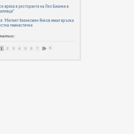
се вряза в ресторанта на Лео Бианки в
галевци"
я: Убитият бизнесмен Янков имал връзка
естна гимнастичка
татии:
К
1
2
3
4
5
6
7
8
9
10