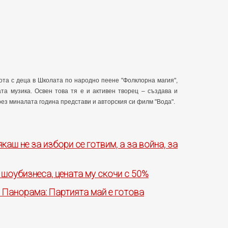
ота с деца в Школата по народно пеене "Фолклорна магия",
та музика. Освен това тя е и активен творец – създава и
ез миналата година представи и авторския си филм "Вода".
аш не за избори се готвим, а за война, за
 шоубизнеса, цената му скочи с 50%
в Панорама: Партията май е готова