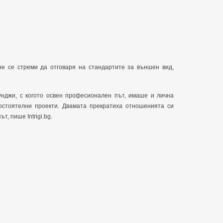
не се стреми да отговаря на стандартите за външен вид,
нджи, с когото освен професионален път, имаше и лична
остоятелни проекти. Двамата прекратиха отношенията си
т, пише Intrigi.bg.