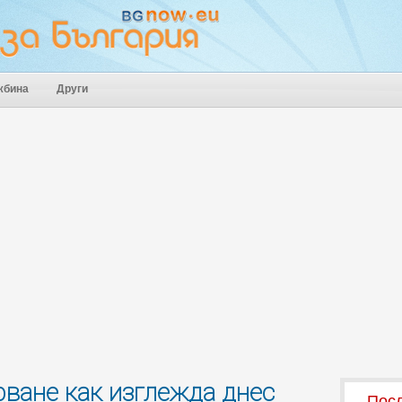
жбина
Други
ване как изглежда днес
Посл