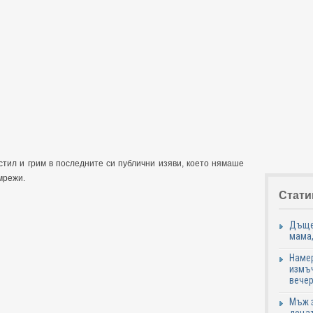
стил и грим в последните си публични изяви, което нямаше
мрежи.
Стати
Дъщер
мама,
Намер
измъч
вечер
Мъж з