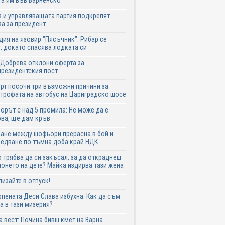
а им във Варненско
 и управляващата партия подкрепят
а за президент
дия на язовир "Пясъчник": Рибар се
, докато спасява лодката си
Добрева отклони оферта за
резидентския пост
рт посочи три възможни причини за
трофата на автобус на Цариградско шосе
рът с над 5 промила: Не може да е
ва, ще дам кръв
ане между шофьори прерасна в бой и
едване по тъмна доба край НДК
 трябва да си закъсал, за да откраднеш
онето на дете? Майка издирва тази жена
лизайте в отпуск!
пената Деси Слава избухна: Как да съм
а в тази мизерия?
 вест: Почина бивш кмет на Варна