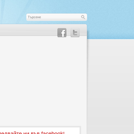
едвайте ни във facebook!