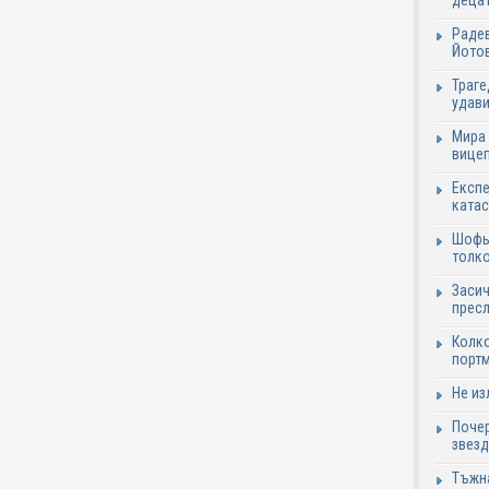
децат
Радев
Йотов
Траге
удави
Мира 
вицеп
Експе
катас
Шофьо
толко
Засич
пресл
Колко
портм
Не из
Почер
звезд
Тъжна