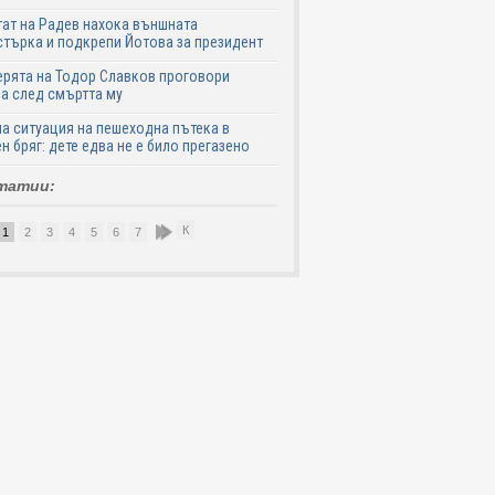
ат на Радев нахока външната
търка и подкрепи Йотова за президент
рята на Тодор Славков проговори
а след смъртта му
а ситуация на пешеходна пътека в
н бряг: дете едва не е било прегазено
татии:
К
1
2
3
4
5
6
7
8
9
10