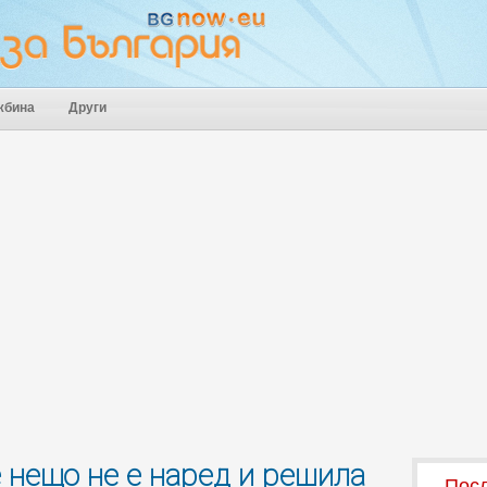
жбина
Други
 нещо не е наред и решила
Посл