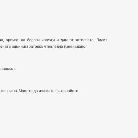
н, аромат на борови иглички и дим от котелното. Лилия
ънената администраторка я погледна изненадано.
анадесет.
т по-късно. Можете да изчакате във фоайето.