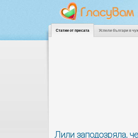
Статии от пресата
Успели българи в чу
Лили заподозряла, че