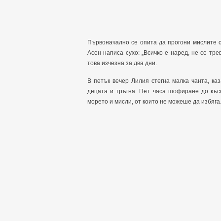
Първоначално се опита да прогони мислите 
Асен написа сухо: „Всичко е наред, не се тр
това изчезна за два дни.
В петък вечер Лилия стегна малка чанта, каз
децата и тръгна. Пет часа шофиране до къс
морето и мисли, от които не можеше да избяга