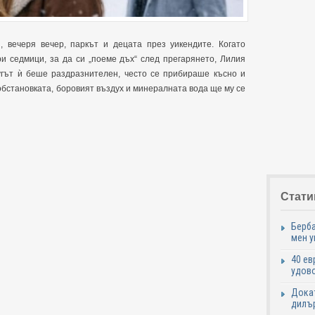
 вечеря вечер, паркът и децата през уикендите. Когато
ри седмици, за да си „поеме дъх“ след прегарянето, Лилия
гът ѝ беше раздразнителен, често се прибираше късно и
обстановката, боровият въздух и минералната вода ще му се
Стати
Берба
мен у
40 ев
удово
Докат
дилър