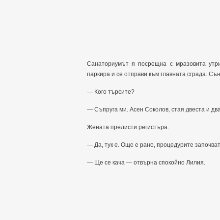
Санаториумът я посрещна с мразовита утри
паркира и се отправи към главната сграда. С
— Кого търсите?
— Съпруга ми. Асен Соколов, стая двеста и дв
Жената прелисти регистъра.
— Да, тук е. Още е рано, процедурите започва
— Ще се кача — отвърна спокойно Лилия.