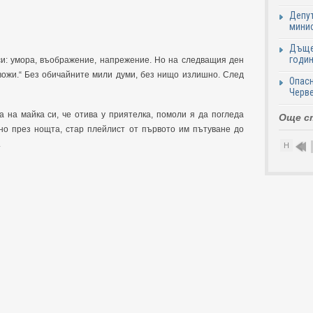
Депут
минис
Дъще
годин
си: умора, въображение, напрежение. Но на следващия ден
евожи.“ Без обичайните мили думи, без нищо излишно. След
Опасн
Черве
а на майка си, че отива у приятелка, помоли я да погледа
Още с
но през нощта, стар плейлист от първото им пътуване до
.
Н