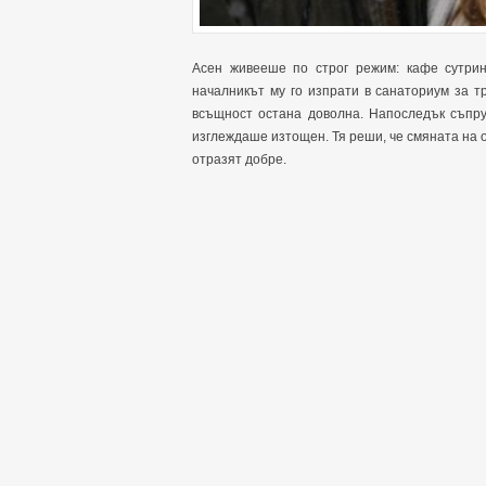
Асен живееше по строг режим: кафе сутрин,
началникът му го изпрати в санаториум за т
всъщност остана доволна. Напоследък съпру
изглеждаше изтощен. Тя реши, че смяната на 
отразят добре.