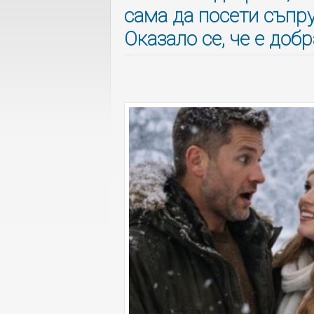
сама да посети съпру
Оказало се, че е доб