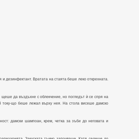
 и дезинфектант. Вратата на стаята беше леко открехната.
е щеше да въздъхне с облекчение, но погледът ѝ се спря на
ой току-що беше лежал върху нея. На стола висеше дамско
ност: дамски шампоан, крем, четка за зъби до неговата и
трапезарията. Закуската тъкмо започваше. Катя седеше до