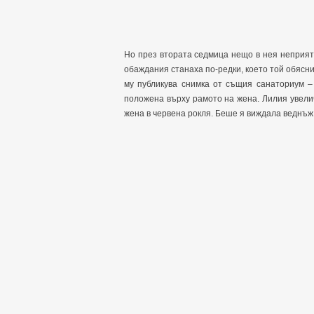
Но през втората седмица нещо в нея неприят
обаждания станаха по-редки, което той обясни
му публикува снимка от същия санаториум – 
положена върху рамото на жена. Лилия увел
жена в червена рокля. Беше я виждала веднъж 