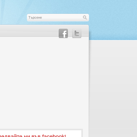
едвайте ни във facebook!