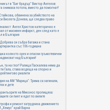
никът в "Биг брадър" Виктор Ангелов:
а снимаха потопа, вместо да помогнат!
Стайкова, обвинена за убийството на
си Виолета Донева, ще следва право
налист: Ангел Христов категорично е
ал от масивен инфаркт, ден след като е
л в България
Добрева си събра багажа и стана
ртирантка със 106-годишна
шка колкото орех и опасни гръмотевични
надвисват над България!
ън, та на глог! Ралица Паскалева няма да
ти Гала, става водеща на спорно и
рейтингово риалити
дия на АМ "Марица": Трима са загинали,
тях и дете
рантьорите на Миконос пропищяха:
ашите си пият и ядат по вилите
трофа и ремонт затрудниха движението
 „Хемус" край Варна