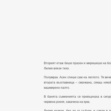
Вторият етаж беше празен и миришеше на боя
Лилия влезе тихо.
Полумрак. Асен спеше сам на леглото. Тя веч
втората възглавница – смачкана, сякаш няк
кашмирено палто.
В банята съмненията се превърнаха в сигур
червена рокля, закачена на кука.
Лилия излезе, без да го събуди, и слезе в 