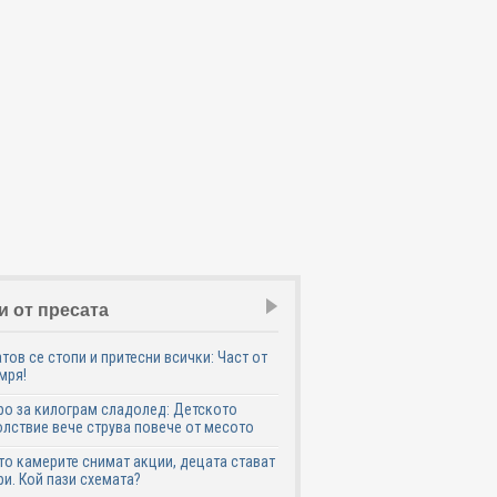
и от пресата
тов се стопи и притесни всички: Част от
мря!
ро за килограм сладолед: Детското
лствие вече струва повече от месото
о камерите снимат акции, децата стават
и. Кой пази схемата?