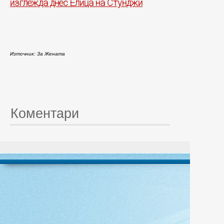
изглежда днес Елица на Стунджи
Източник: За Жената
Коментари
© 20