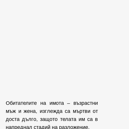
Обитателите на имота – възрастни
мъж и жена, изглежда са мъртви от
доста дълго, защото телата им са в
напреднал стадий на разложение.