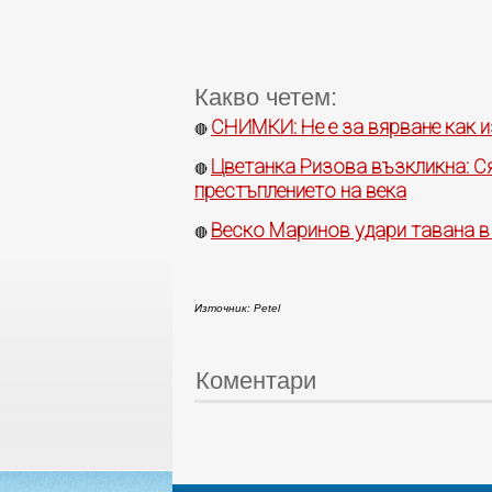
Какво четем:
СНИМКИ: Не е за вярване как и
🔴
Цветанка Ризова възкликна: Сяк
🔴
престъплението на века
Веско Маринов удари тавана в
🔴
Източник: Petel
Коментари