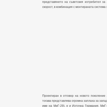
представянето на съветския изтребител за 
скорост, в комбинация с монтираната система 
Проектиран в отговор на новото поколение 
тогава представлява огромна заплаха за запад
име на МиГ-29), е и Източна Германия. МиГ