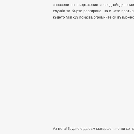
запазени на въоръжение и след обединение
служба за бързо реагиране, но и като проти
където МиГ-29 показва огромните си възможност
Аз мога! Трудно е да съм съвършен, но ми се н