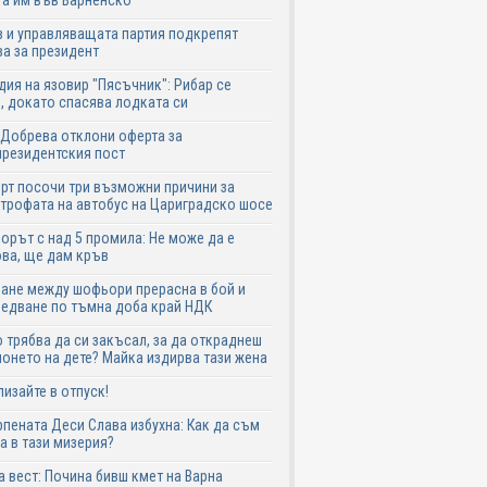
а им във Варненско
 и управляващата партия подкрепят
а за президент
дия на язовир "Пясъчник": Рибар се
, докато спасява лодката си
Добрева отклони оферта за
резидентския пост
рт посочи три възможни причини за
трофата на автобус на Цариградско шосе
рът с над 5 промила: Не може да е
ва, ще дам кръв
ане между шофьори прерасна в бой и
едване по тъмна доба край НДК
 трябва да си закъсал, за да откраднеш
онето на дете? Майка издирва тази жена
лизайте в отпуск!
пената Деси Слава избухна: Как да съм
а в тази мизерия?
 вест: Почина бивш кмет на Варна