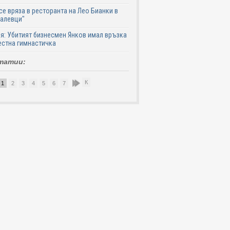
се вряза в ресторанта на Лео Бианки в
галевци"
я: Убитият бизнесмен Янков имал връзка
естна гимнастичка
татии:
К
1
2
3
4
5
6
7
8
9
10