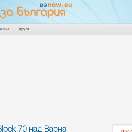
жбина
Други
lock 70 над Варна
Посл