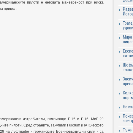
децат
американските пилоти е неговата маневреност при ниска
за прицел.
Радев
Йотов
Траге
удави
Мира 
вицеп
Експе
катас
Шофьо
толко
Засич
пресл
Колко
портм
Не из
Почер
американски изтребители, включващо F-15 и F-16, МиГ-29
звезд
ните пилоти. Сред страните, закупили Fulcrum (НАТО-вското
Тъжна
-29 на Луфтвафе - германските Военновъздушни сили - са