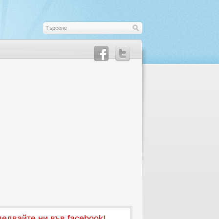
едвайте ни във facebook!