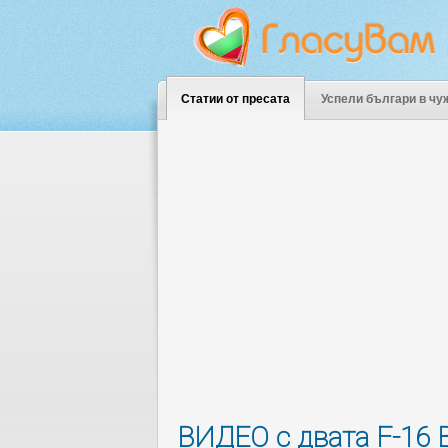
Статии от пресата
Успели българи в чу
ВИДЕО с двата F-16 B