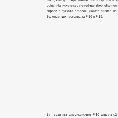
След като договори танкове, сега Украйна вече 
poluchi-tankovete-sega-e-red-na-iztrebitelite
справи с руската агресия. Докато силите н
Зеленски ще настоява за F-16 и F-15.
За първи път американският F-16 влиза в сб