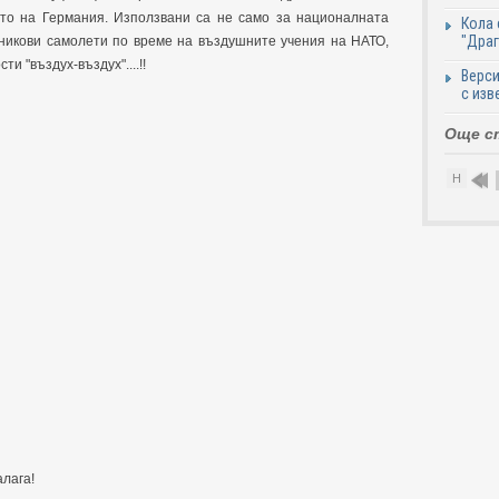
то на Германия. Използвани са не само за националната
Кола 
"Дра
вникови самолети по време на въздушните учения на НАТО,
и "въздух-въздух"....!!
Верси
с изв
Още с
Н
алага!