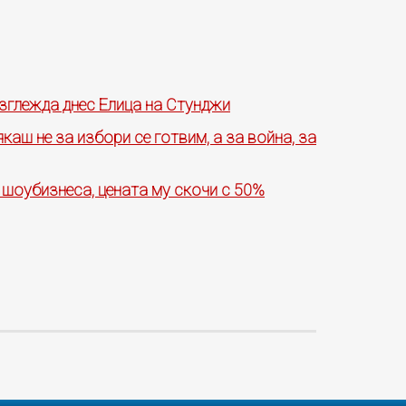
зглежда днес Елица на Стунджи
аш не за избори се готвим, а за война, за
 шоубизнеса, цената му скочи с 50%