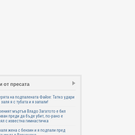
и от пресата
ята на подпалената Файзе: Татко удари
 заля я с тубата и я запали!
еният мъртъв Владо Загатото е бил
ван преди да бъде убит, по-рано е
ял с известна гимнастичка
аля жена с бензин и я подпали пред