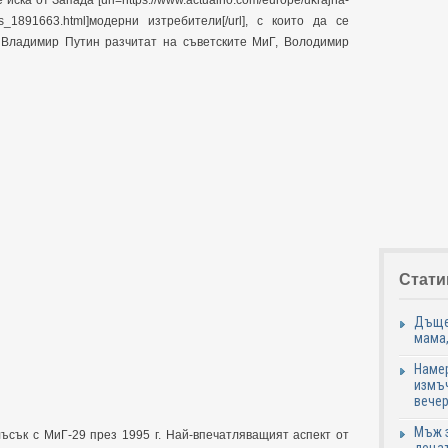
иска от Запада [url=https://www.actualno.com/europe/ukrajna-
-news_1891663.html]модерни изтребители[/url], с които да се
а Владимир Путин разчитат на съветските МиГ, Володимир
Стати
Дъщер
мама,
Намер
измъч
вечер
Мъж з
лъсък с МиГ-29 през 1995 г. Най-впечатляващият аспект от