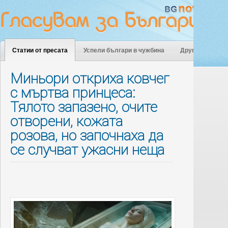
Статии от пресата
Успели българи в чужбина
Други
Миньори откриха ковчег
с мъртва принцеса:
Тялото запазено, очите
отворени, кожата
розова, но започнаха да
се случват ужасни неща