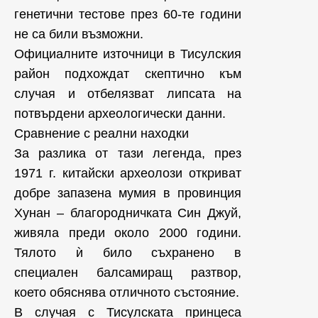
генетични тестове през 60-те години
не са били възможни.
Официалните източници в Тисулския
район подхождат скептично към
случая и отбелязват липсата на
потвърдени археологически данни.
Сравнение с реални находки
За разлика от тази легенда, през
1971 г. китайски археолози откриват
добре запазена мумия в провинция
Хунан – благородничката Син Джуй,
живяла преди около 2000 години.
Тялото ѝ било съхранено в
специален балсамиращ разтвор,
което обяснява отличното състояние.
В случая с Тисулската принцеса