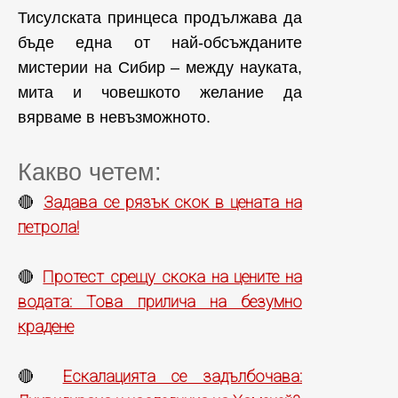
Тисулската принцеса продължава да
бъде една от най-обсъжданите
мистерии на Сибир – между науката,
мита и човешкото желание да
вярваме в невъзможното.
Какво четем:
Задава се рязък скок в цената на
🔴
петрола!
Протест срещу скока на цените на
🔴
водата: Това прилича на безумно
крадене
Ескалацията се задълбочава:
🔴