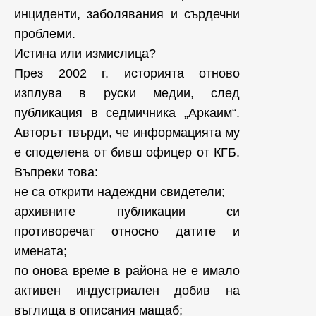
инциденти, заболявания и сърдечни
проблеми.
Истина или измислица?
През 2002 г. историята отново
изплува в руски медии, след
публикация в седмичника „Аркаим“.
Авторът твърди, че информацията му
е споделена от бивш офицер от КГБ.
Въпреки това:
не са открити надеждни свидетели;
архивните публикации си
противоречат относно датите и
имената;
по онова време в района не е имало
активен индустриален добив на
въглища в описания мащаб;