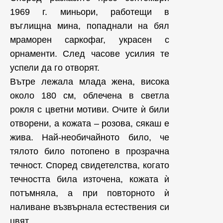
1969 г. миньори, работещи в
въглищна мина, попаднали на бял
мраморен саркофаг, украсен с
орнаменти. След часове усилия те
успели да го отворят.
Вътре лежала млада жена, висока
около 180 см, облечена в светла
рокля с цветни мотиви. Очите ѝ били
отворени, а кожата – розова, сякаш е
жива. Най-необичайното било, че
тялото било потопено в прозрачна
течност. Според свидетелства, когато
течността била източена, кожата ѝ
потъмняла, а при повторното ѝ
наливане възвърнала естествения си
цвят.