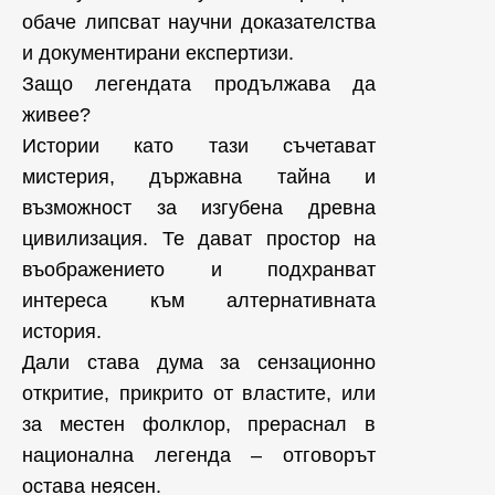
обаче липсват научни доказателства
и документирани експертизи.
Защо легендата продължава да
живее?
Истории като тази съчетават
мистерия, държавна тайна и
възможност за изгубена древна
цивилизация. Те дават простор на
въображението и подхранват
интереса към алтернативната
история.
Дали става дума за сензационно
откритие, прикрито от властите, или
за местен фолклор, прераснал в
национална легенда – отговорът
остава неясен.