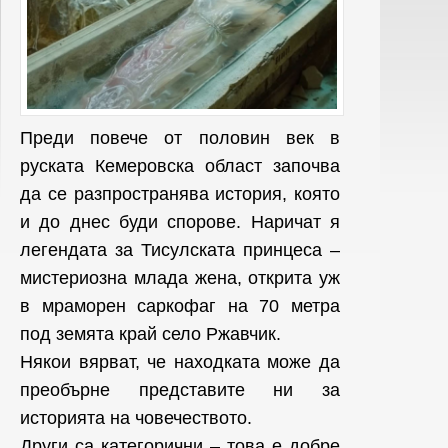
Преди повече от половин век в
руската Кемеровска област започва
да се разпространява история, която
и до днес буди спорове. Наричат я
легендата за Тисулската принцеса –
мистериозна млада жена, открита уж
в мраморен саркофаг на 70 метра
под земята край село Ржавчик.
Някои вярват, че находката може да
преобърне представите ни за
историята на човечеството.
Други са категорични – това е добре