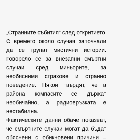
„Странните събития“ след откритието
С времето около случая започнали
да се трупат мистични истории.
Говорело се за внезапни смъртни
случаи сред миньорите, за
необясними страхове и странно
поведение. Някои твърдят, че в
района компасите се държат
необичайно, а радиовръзката е
нестабилна.
Фактическите данни обаче показват,
че смъртните случаи могат да бъдат
обяснени с обикновени причини –