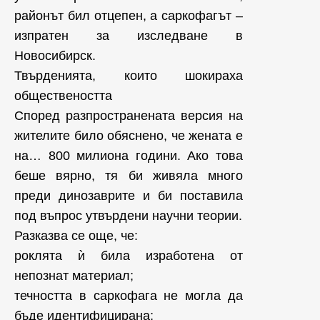
районът бил отцепен, а саркофагът –
изпратен за изследване в
Новосибирск.
Твърденията, които шокираха
обществеността
Според разпространената версия на
жителите било обяснено, че жената е
на… 800 милиона години. Ако това
беше вярно, тя би живяла много
преди динозаврите и би поставила
под въпрос утвърдени научни теории.
Разказва се още, че:
роклята ѝ била изработена от
непознат материал;
течността в саркофага не могла да
бъде идентифицирана;