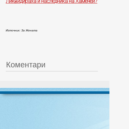
Ликвидираха и наследника на Хаменей?
Източник: За Жената
Коментари
© 20