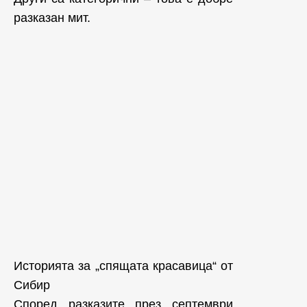
разказан мит.
Историята за „спящата красавица“ от
Сибир
Според разказите през септември