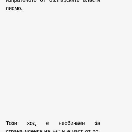
писмо.
Този ход е необичаен за
страна членка на ЕС и е част от по-