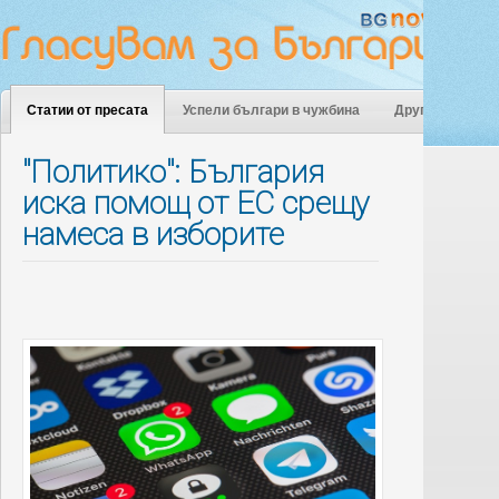
Статии от пресата
Успели българи в чужбина
Други
"Политико": България
иска помощ от ЕС срещу
намеса в изборите