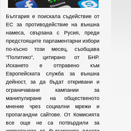
България е поискала съдействие от
ЕС за противодействие на външна
намеса, свързана с Русия, преди
предстоящите парламентарни избори
по-късно този месец, съобщава
"Политико", цитирано от БНР.
Искането е отправено към
Европейската служба за външна
дейност, за да бъдат откривани и
ограничавани кампании за
манипулиране на общественото
мнение чрез социални мрежи и
пропагандни сайтове. От Комисията
все още не са потвърдили за
изпратеното от българските власти