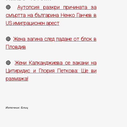
Аутопсия разкри причината за
🔴
смъртта на българина Ненко Ганчев в
US имиграционен арест
Жена загина след падане от блок в
🔴
Пловдив
Жени Калканджиева се закани на
🔴
Цитиридис и Глория Петкова: Ще ви
размажа!
Източник: Блиц