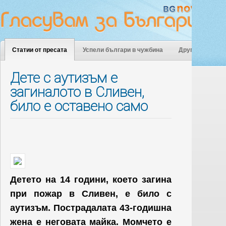
Статии от пресата
Успели българи в чужбина
Други
Дете с аутизъм е
загиналото в Сливен,
било е оставено само
Детето на 14 години, което загина
при пожар в Сливен, е било с
аутизъм. Пострадалата 43-годишна
жена е неговата майка. Момчето е