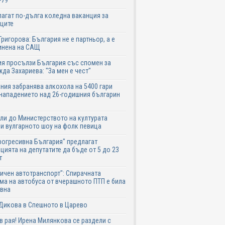
-79
агат по-дълга коледна ваканция за
ците
Григорова: България не е партньор, а е
инена на САЩ
я просълзи България със спомен за
да Захариева: "За мен е чест"
ния забранява алкохола на 5400 гари
нападението над 26-годишния българин
ли до Министерството на културата
и вулгарното шоу на фолк певица
рогресивна България" предлагат
цията на депутатите да бъде от 5 до 23
т
ичен автотранспорт": Спирачната
ма на автобуса от вчерашното ПТП е била
авна
Дикова в Спешното в Царево
в рая! Ирена Милянкова се раздели с