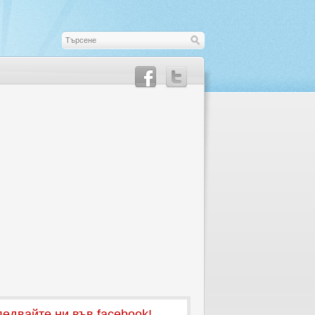
едвайте ни във facebook!