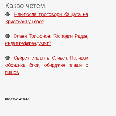
Какво четем:
Най-после проговори бащата на
🔴
Христиан Гущеров
Слави Трифонов: Господин Радев,
🔴
къде е референдумът?
Свиреп екшън в Сливен: Полицаи
🔴
обсадиха блок, обирджия плаши с
пищов
Източник: Днес.БГ