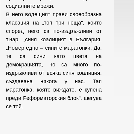
социалните мрежи.
В него водещият прави своеобразна
класация на „топ три неща", които
според него са по-издръжливи от
т.нар. „синя коалиция" в България.
„Номер едно – сините маратонки. Да,
те са сини като цвета на
демокрацията, но са много по-
издръжливи от всяка синя коалиция,
създавана някога у нас. Тая
маратонка, която виждате, е купена
преди Реформаторския блок", шегува
се той.