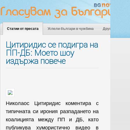
Статии от пресата
Успели българи в чужбина
Други
Цитиридис се подигра на
ПП-ДБ: Моето шоу
издържа повече
Николаос Цитиридис коментира с
типичната си ирония разпадането на
коалицията между ПП и ДБ, като
публикува хумористично видео в