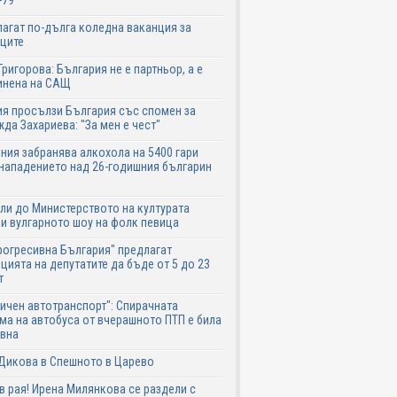
-79
агат по-дълга коледна ваканция за
ците
Григорова: България не е партньор, а е
инена на САЩ
я просълзи България със спомен за
да Захариева: "За мен е чест"
ния забранява алкохола на 5400 гари
нападението над 26-годишния българин
ли до Министерството на културата
и вулгарното шоу на фолк певица
рогресивна България" предлагат
цията на депутатите да бъде от 5 до 23
т
ичен автотранспорт": Спирачната
ма на автобуса от вчерашното ПТП е била
авна
Дикова в Спешното в Царево
в рая! Ирена Милянкова се раздели с