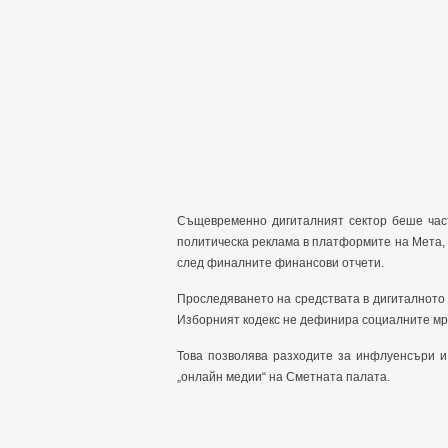
Същевременно дигиталният сектор беше част
политическа реклама в платформите на Мета,
след финалните финансови отчети.
Проследяването на средствата в дигиталното 
Изборният кодекс не дефинира социалните мре
Това позволява разходите за инфлуенсъри и
„онлайн медии“ на Сметната палата.