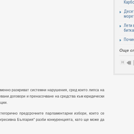
Карб
Десет
море
Лети 
битка
Почи
Още с
Н
менно разкриват системни нарушения, сред които липса на
увани договори и пренасочване на средства към юридически
ции.
тегорично предсрочните парламентарни избори, които се
огресивна България" разби конкуренцията, като ще може да