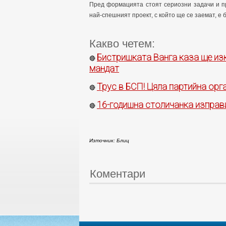
Пред формацията стоят сериозни задачи и п
най-спешният проект, с който ще се заемат, е 
Какво четем:
Бистришката Ванга каза ще изк
🔴
мандат
Трус в БСП! Цяла партийна орг
🔴
16-годишна столичанка изправи
🔴
Източник: Блиц
Коментари