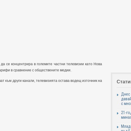
 да се концентрира в големите частни телевизии като Нова
тарифи в сравнение с обществените медии.
ат към други канали, телевизията остава водещ източник на
Стати
Днес 
давай
с мно
21-го
минал
Млада