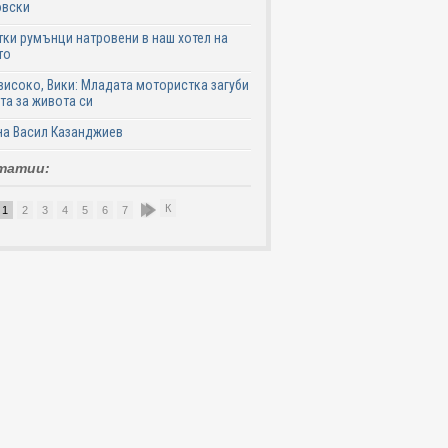
овски
ки румънци натровени в наш хотел на
то
високо, Вики: Младата мотористка загуби
та за живота си
на Васил Казанджиев
татии:
К
1
2
3
4
5
6
7
8
9
10