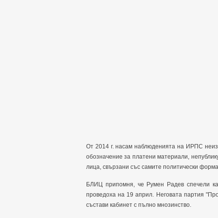
От 2014 г. насам наблюденията на ИРПС неиз
обозначение за платени материали, непублик
лица, свързани със самите политически форма
БЛИЦ припомня, че Румен Радев спечели ка
проведоха на 19 април. Неговата партия "Пр
състави кабинет с пълно мнозинство.