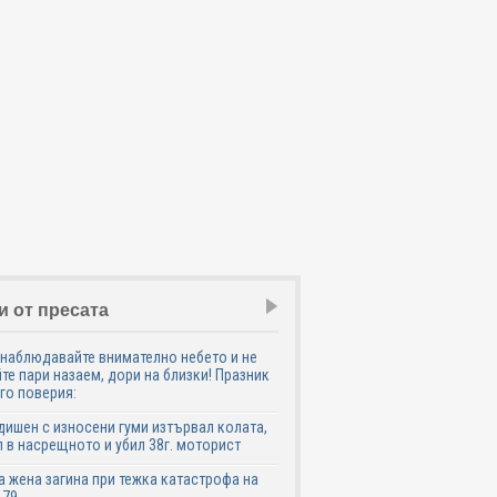
и от пресата
наблюдавайте внимателно небето и не
те пари назаем, дори на близки! Празник
го поверия:
дишен с износени гуми изтървал колата,
 в насрещното и убил 38г. моторист
 жена загина при тежка катастрофа на