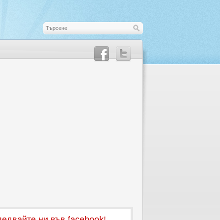
едвайте ни във facebook!