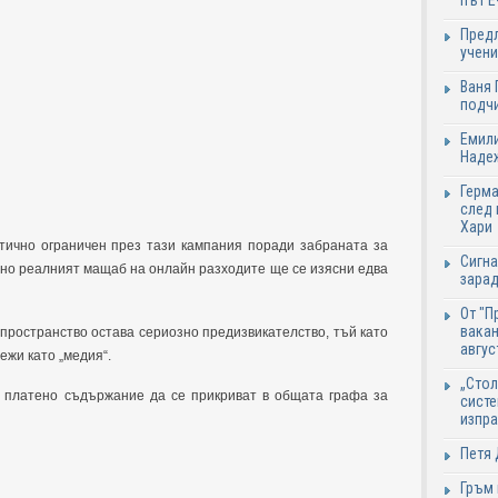
път Е
Предл
учени
Ваня 
подч
Емили
Надеж
Герма
след 
Хари
ично ограничен през тази кампания поради забраната за
Сигна
 но реалният мащаб на онлайн разходите ще се изясни едва
зарад
От "П
вакан
пространство остава сериозно предизвикателство, тъй като
авгус
жи като „медия“.
„Стол
 платено съдържание да се прикриват в общата графа за
систе
изпр
Петя 
Гръм 