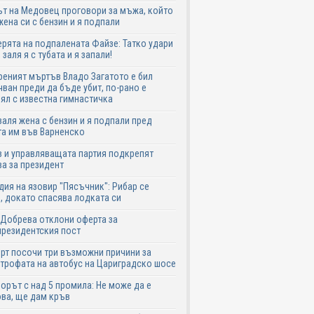
т на Медовец проговори за мъжа, който
жена си с бензин и я подпали
ята на подпалената Файзе: Татко удари
 заля я с тубата и я запали!
еният мъртъв Владо Загатото е бил
ван преди да бъде убит, по-рано е
ял с известна гимнастичка
аля жена с бензин и я подпали пред
а им във Варненско
 и управляващата партия подкрепят
а за президент
дия на язовир "Пясъчник": Рибар се
, докато спасява лодката си
Добрева отклони оферта за
резидентския пост
рт посочи три възможни причини за
трофата на автобус на Цариградско шосе
рът с над 5 промила: Не може да е
ва, ще дам кръв