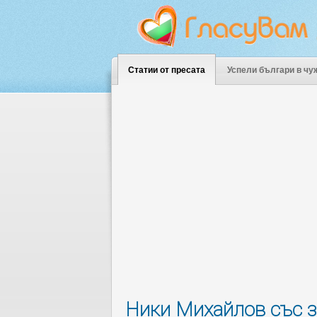
Статии от пресата
Успели българи в чу
Ники Михайлов със з