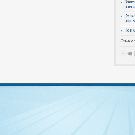
Засич
пресл
Колко
портм
Не из
Още с
Н