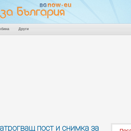
жбина
Други
атрогващ пост и снимка за
Посл