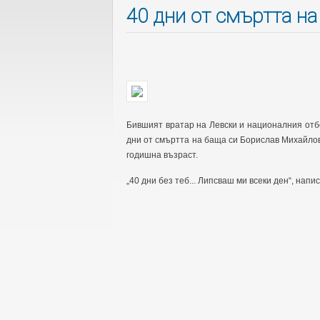
40 дни от смъртта на
Бившият вратар на Левски и националния отб
дни от смъртта на баща си Борислав Михайлов
годишна възраст.
„40 дни без теб... Липсваш ми всеки ден“, напи