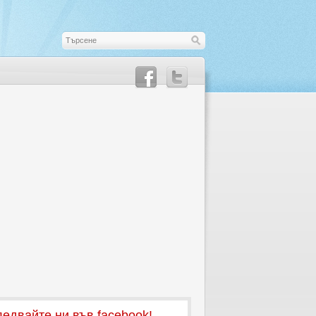
едвайте ни във facebook!