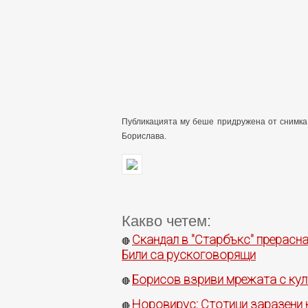
Публикацията му беше придружена от снимка 
Борислава.
Какво четем:
Скандал в "Старбъкс" прерасна
🔴
Били са рускоговорящи
Борисов взриви мрежата с кул
🔴
Норовирус: Стотици заразени н
🔴