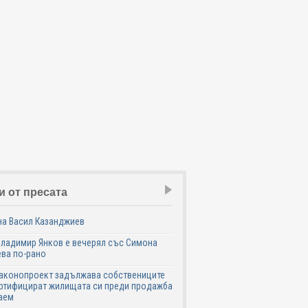
и от пресата
на Васил Казанджиев
Владимир Янков е вечерял със Симона
ва по-рано
законопроект задължава собствениците
ртифицират жилищата си преди продажба
аем