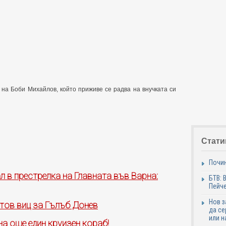
на Боби Михайлов, който приживе се радва на внучката си
Стати
Почи
л в престрелка на Главната във Варна:
БТВ: 
Пейче
Нов 
тов виц за Гълъб Донев
да се
или н
а още един круизен кораб!