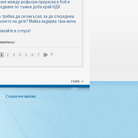
ане между шофьори прерасна в бой и
едване по тъмна доба край НДК
 трябва да си закъсал, за да откраднеш
онето на дете? Майка издирва тази жена
лизайте в отпуск!
татии:
К
1
2
3
4
5
6
7
8
9
10
ГОРЕ
Социални мрежи