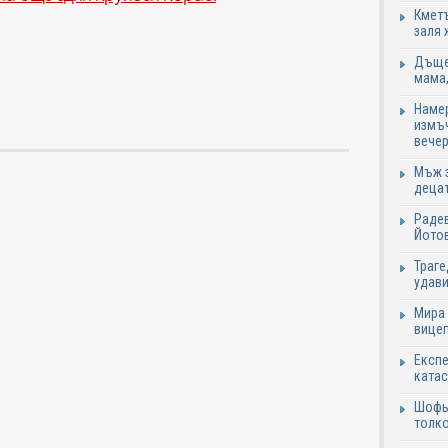
Кметъ
заля 
Дъщер
мама,
Намер
измъч
вечер
Мъж з
децат
Радев
Йотов
Траге
удави
Мира 
вицеп
Експе
катас
Шофьо
толко