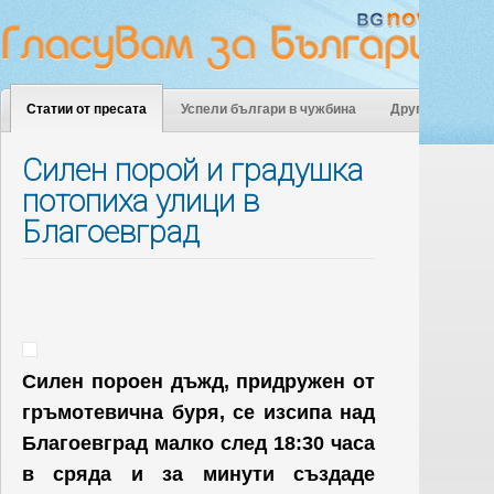
Статии от пресата
Успели българи в чужбина
Други
Силен порой и градушка
потопиха улици в
Благоевград
Силен пороен дъжд, придружен от
гръмотевична буря, се изсипа над
Благоевград малко след 18:30 часа
в сряда и за минути създаде