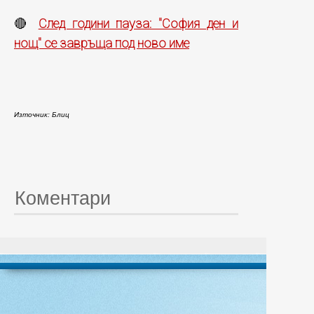
След години пауза: "София ден и
🔴
нощ" се завръща под ново име
Източник: Блиц
Коментари
© 20