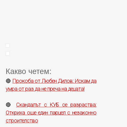
Какво четем:
Прокоба от Любен Дилов: Искам да
🔴
умра от раз да не преча на децата!
Скандалът с КУБ се разраства:
🔴
Откриха още един парцел с незаконно
строителство