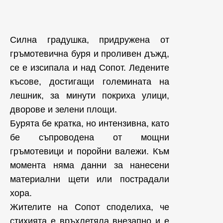
Силна градушка, придружена от
гръмотевична буря и проливен дъжд,
се е изсипала и над Сопот. Ледените
късове, достигащи големината на
лешник, за минути покриха улици,
дворове и зелени площи.
Бурята бе кратка, но интензивна, като
бе съпроводена от мощни
гръмотевици и поройни валежи. Към
момента няма данни за нанесени
материални щети или пострадали
хора.
Жителите на Сопот споделиха, че
стихията е връхлетяла внезапно и е