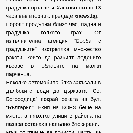
градушка връхлетя Хасково около 13
часа във вторник, предаде xnews.bg.
Пороят продължи близо час, падна и
градушка колкото грах. От
изпълнителна агенция “Борба с
градушките” изстреляха множество
ракети, които да разбият ледените
късове в облаците на малки
парченца.
Няколко автомобила бяха закъсали в
дълбоките води до църквата “Св.
Богородица” покрай реката на бул.
“България”. Екип на КОРЗ беше на
място, а няколко улици в района на
пазара останаха напълно блокирани.
Мъж опитваше да почисти шахти, за