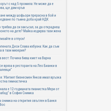
рът с над 5 промила: Не може да е
ва, ще дам кръв
ане между шофьори прерасна в бой и
едване по тъмна доба край НДК
 трябва да си закъсал, за да откраднеш
онето на дете? Майка издирва тази жена
лизайте в отпуск!
пената Деси Слава избухна: Как да съм
а в тази мизерия?
 вест: Почина бивш кмет на Варна
се вряза в ресторанта на Лео Бианки в
галевци"
я: Убитият бизнесмен Янков имал връзка
естна гимнастичка
нала е 12-годишната пианистка Мери от
абад" в София Снимка
 снимка на открития овъглен в Банкя
 бос