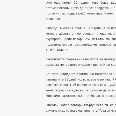
„Ако още преди 20 години това беше дър
автомагистрали щяха да бъдат оборудвани с 
по-лесни за поддръжка”, коментира Румен 
безопасност”.
Според Николай Попов, в България не се по
която е абсолютен монополист, и още една-
окупирали целия пазар. Тези метални манти
подменят, както и през определен период от 
40 и 50 години".
"Бетоновите съоръжения на моста за летищет
смеси за тях, защото е имало и цветя. И до де
Относно инцидента с камион на магистрала "Тр
изминалите 28 дни? Колко време е почивал? С
човешки живот. Най-вероятно не е само гумат
каква скорост се е движи, за да може да пр
Ние само намекваме къде трябва да се провер
Николай Попов повтори твърдението си, че в
спукала след удара в мантинелата. Това са му