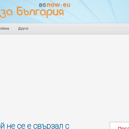
жбина
Други
 не се е свързал с
Посл