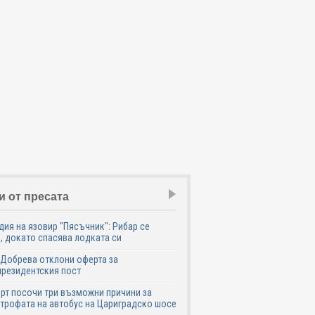
и от пресата
дия на язовир "Пясъчник": Рибар се
, докато спасява лодката си
Добрева отклони оферта за
резидентския пост
рт посочи три възможни причини за
трофата на автобус на Цариградско шосе