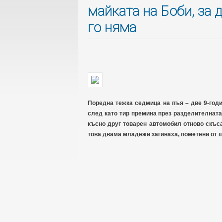
майката на Боби, за д
го няма
Поредна тежка седмица на пъя – две 9-годи
след като тир премина през разделителната
късно друг товарен автомобил отново скъс
това двама младежи загинаха, пометени от 