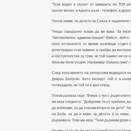
"Този водач е заснет от камерите на ТОЛ у
пуснат волан, в едната ръка - телефон, в друга
Попов заяви, че делото за Сияна е зациклило
"Нещо скандално искам да ви кажа. За експ
"Автомобилна администрация"-Ямбол, който 
през останалото си време ръководи отдел в
регистриран този камион, и трябва да контрол
и обстоятелства за това, че той самият не си 
биха му били угодни. Например спукана гума",
След излъчването на репортажа водещата на 
Дикран Бохосян. Като експерт той е в кон
потвърдило, че той си е дал отвод.
Попов разказа още: "Вчера с чух с родителите 
ми каза следното: "Дойдохме си от чужбина, з
да избягаме, за да спасим второто си дете". Н
на Боби, за да ѝ каже, че детето ѝ го няма.
държавата. Това ми каза: "Тази държава дори н
На мен също не ми звънна никой нито от полици