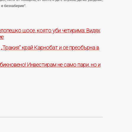
а е безхаберие".
лопешко шосе, която уби четирима: Видях
ие
„Тракия" край Карнобат и се преобърна в
бикновено! Инвестирам не само пари, но и