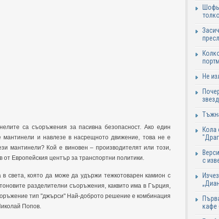
Шофьо
толко
Засич
пресл
Колко
портм
Не из
Почер
звезд
Тъжна
инелите са съоръжения за пасивна безопасност. Ако един
Кола 
"Дра
 мантинели и навлезе в насрещното движение, това не е
ези мантинели? Кой е виновен – производителят или този,
Верси
ов от Европейския център за транспортни политики.
с изв
Изчез
 в света, която да може да удържи тежкотоварен камион с
„Диан
етоновите разделителни съоръжения, каквито има в Гърция,
ъоръжение тип "джърси" Най-доброто решение е комбинация
Първа
кафе
Николай Попов.