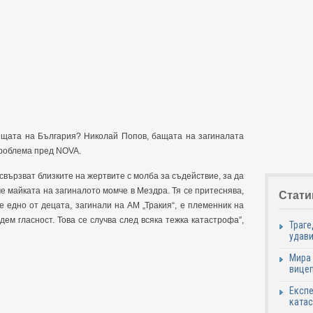
щата на България? Николай Попов, бащата на загиналата
проблема пред NOVA.
свързват близките на жертвите с молба за съдействие, за да
е майката на загиналото момче в Мездра. Тя се притеснява,
Стати
е едно от децата, загинали на АМ „Тракия“, е племенник на
ем гласност. Това се случва след всяка тежка катастрофа”,
Траге
удави
Мира 
вицеп
Експе
катас