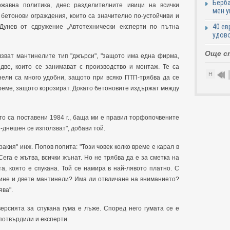
Берба
жавна политика, днес разделителните ивици на всички
мен у
бетонови ограждения, които са значително по-устойчиви и
40 ев
Дунев от сдружение „Автотехнически експерти по пътна
удово
Още с
лзват мантинелите тип "джърси", "защото има една фирма,
две, които се занимават с производство и монтаж. Те са
Н
нели са много удобни, защото при всяко ПТП-трябва да се
време, защото корозират. Докато бетоновите издържат между
о са поставени 1984 г., баща ми е правил торфопочвените
н-днешен се използват", добави той.
акия" инж. Попов попита: "Този човек колко време е карал в
ега е жътва, всички жънат. Но не трябва да е за сметка на
а, която е спукана. Той се намира в най-лявото платно. С
емине и двете мантинели? Има ли отвличане на вниманието?
ява".
ерсията за спукана гума е лъже. Според него гумата се е
 потвърдили и експерти.