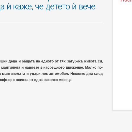
а ѝ каже, че детето ѝ вече
шни деца и бащата на едното от тях загубиха живота си,
 мантинела и навлезе в насрещното движение. Малко по-
а мантинелата и удари лек автомобил. Няколко дни след
шофьор с книжка от едва няколко месеца
.