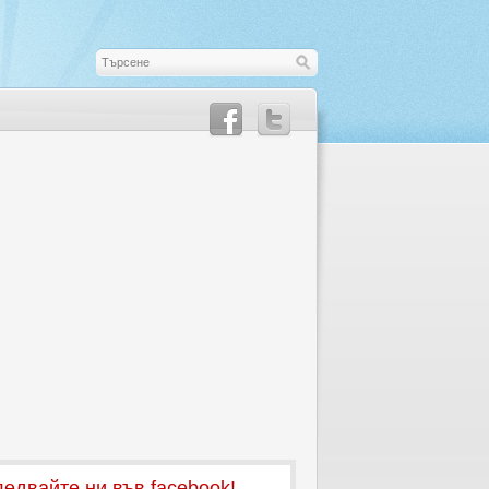
едвайте ни във facebook!