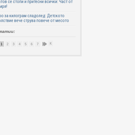
тов се стопи и притесни всички: Част от
мря!
ро за килограм сладолед: Детското
лствие вече струва повече от месото
татии:
К
1
2
3
4
5
6
7
8
9
10