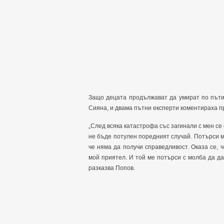
Защо децата продължават да умират по пъти
Сияна, и двама пътни експерти коментираха 
„След всяка катастрофа със загинали с мен се 
не бъде потулен поредният случай. Потърси м
че няма да получи справедливост. Оказа се, ч
мой приятел. И той ме потърси с молба да дад
разказва Попов.