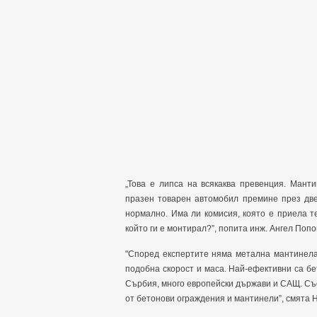
„Това е липса на всякаква превенция. Мант
празен товарен автомобил премине през две
нормално. Има ли комисия, която е приела т
който ги е монтирал?”, попита инж. Ангел Поп
"Според експертите няма метална мантинела
подобна скорост и маса. Най-ефективни са б
Сърбия, много европейски държави и САЩ. С
от бетонови ограждения и мантинели”, смята 