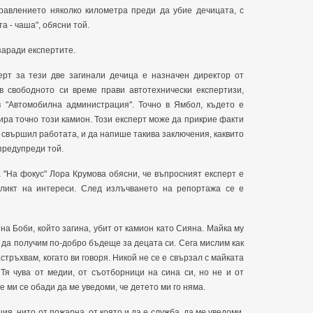
правлението няколко километра преди да убие дечицата, с
та - чаша", обясни той.
 заради експертите.
ерт за тези две загинали дечица е назначен директор от
в свободното си време прави автотехнически експертизи,
 "Автомобилна администрация". Точно в Ямбол, където е
ира точно този камион. Този експерт може да прикрие факти
е свършил работата, и да напише такива заключения, каквито
 предупреди той.
"На фокус" Лора Крумова обясни, че въпросният експерт е
фликт на интереси. След излъчването на репортажа се е
на Боби, който загина, убит от камион като Сияна. Майка му
а да получим по-добро бъдеще за децата си. Сега мислим как
астръхвам, когато ви говоря. Никой не се е свързал с майката
 Тя чува от медии, от съотборници на сина си, но не и от
е ми се обади да ме уведоми, че детето ми го няма.
я, нито от пожарна, от която и да е служба, да ме уведоми,