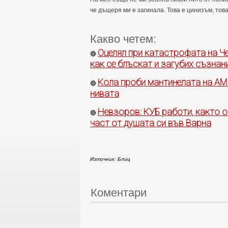
че дъщеря ми е загинала. Това е цинизъм, тов
Какво четем:
Оцелял при катастрофата на Че
🔴
как се блъскат и загубих съзнан
Кола проби мантинелата на АМ 
🔴
нивата
Невзоров: КУБ работи, както о
🔴
част от душата си във Варна
Източник: Блиц
Коментари