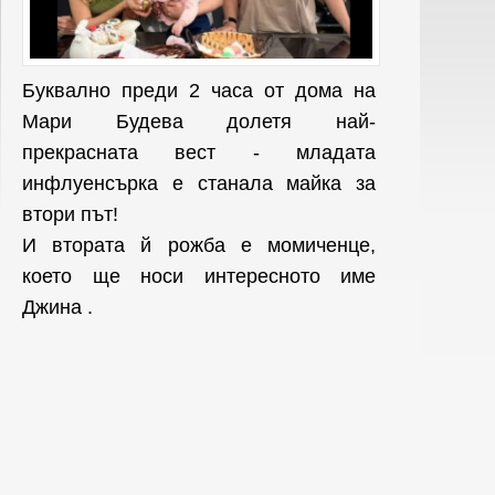
Буквално преди 2 часа от дома на
Мари Будева долетя най-
прекрасната вест - младата
инфлуенсърка е
станала майка за
втори път!
И втората й рожба е момиченце,
което ще носи интересното име
Джина .