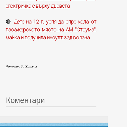
електричка е върху дървета
Дете на 12 г. успя да спре кола от
🔴
пасажерското място на АМ "Струма",
майка ѝ получила инсулт зад волана
Източник: За Жената
Коментари