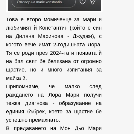
Това е второ момиченце за Мари и
любимият й Константин (който е син
на Диляна Маринова - Джуджи), с
когото вече имат 2-годишната Лора.
Тя се роди през 2024-та и появата й
на бял свят бе белязана от огромно
щастие, но и много изпитания за
майка й.
Припомняме, че малко след
раждането на Лора Мари получи
тежка диагноза - образувание на
единия бъбрек, което за щастие бе
успешно премахнато.
В предаването на Мон Дьо Мари