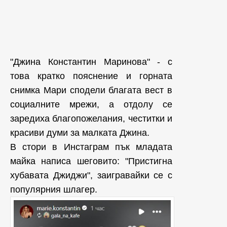
"Джина Константин Маринова" - с
това кратко пояснение и горната
снимка Мари сподели благата вест в
социалните мрежи, а отдолу се
заредиха благопожелания, честитки и
красиви думи за малката Джина.
В стори в Инстаграм пък младата
майка написа шеговито: "Пристигна
хубавата Джиджи", заигравайки се с
популярния шлагер.