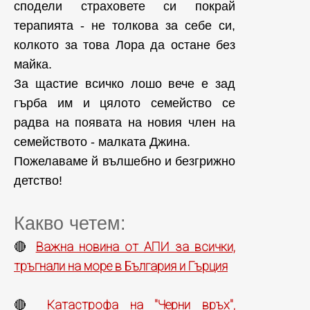
сподели страховете си покрай
терапията - не толкова за себе си,
колкото за това Лора да остане без
майка.
За щастие всичко лошо вече е зад
гърба им и цялото семейство се
радва на появата на новия член на
семейството - малката Джина.
Пожелаваме й вълшебно и безгрижно
детство!
Какво четем:
Важна новина от АПИ за всички,
🔴
тръгнали на море в България и Гърция
Катастрофа на "Черни връх",
🔴