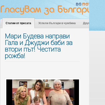
Статии от пресата
Успели българи в чужбина
Други
Мари Будева направи
Гала и Джуджи баби за
втори път! Честита
рожба!