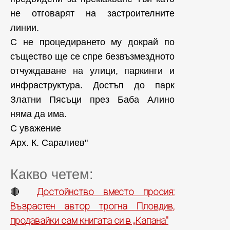
не отговарят на застроителните
линии.
С не процедирането му докрай по
същество ще се спре безвъзмездното
отчуждаване на улици, паркинги и
инфраструктура. Достъп до парк
Златни Пясъци през Баба Алино
няма да има.
С уважение
Арх. К. Саралиев"
Какво четем:
Достойнство вместо просия:
🔴
Възрастен автор трогна Пловдив,
продавайки сам книгата си в „Капана"