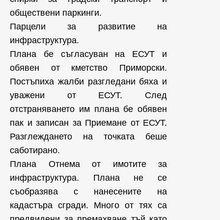
обществени паркинги.
Парцели за развитие на
инфраструктура.
Плана бе съгласуван на ЕСУТ и
обявен от кметство Приморски.
Постъпиха жалби разгледани бяха и
уважени от ЕСУТ. След
отстраняването им плана бе обявен
пак и записан за Приемане от ЕСУТ.
Разглеждането на точката беше
саботирано.
Плана Отнема от имотите за
инфраструктура. Плана не се
съобразява с нанесените на
кадастъра сгради. Много от тях са
предвидени за премахване тъй като