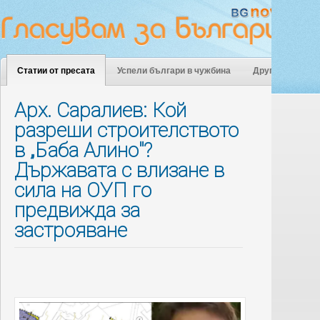
Статии от пресата
Успели българи в чужбина
Други
Арх. Саралиев: Кой
разреши строителството
в „Баба Алино"?
Държавата с влизане в
сила на ОУП го
предвижда за
застрояване