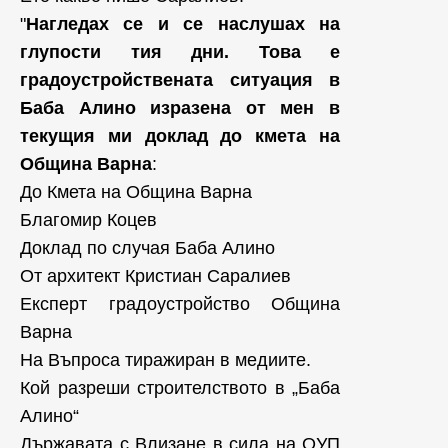
"
Нагледах се и се наслушах на
глупости тия дни. Това е
градоустройствената ситуация в
Баба Алино изразена от мен в
текущия ми доклад до кмета на
Община Варна
:
До Кмета на Община Варна
Благомир Коцев
Доклад по случая Баба Алино
От архитект Кристиан Саралиев
Експерт градоустройство Община
Варна
На Въпроса тиражиран в медиите.
Кой разреши строителството в „Баба
Алино“
Държавата с Влизане в сила на ОУП