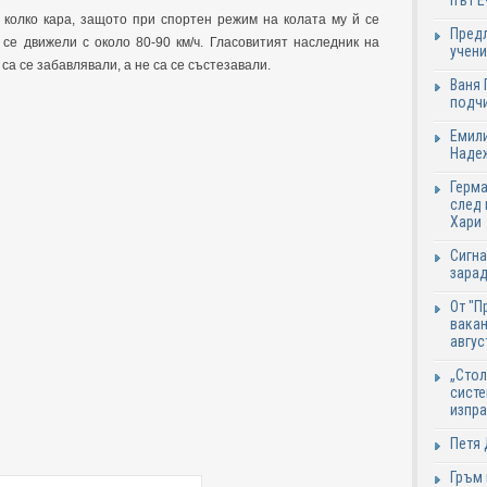
път Е
 колко кара, защото при спортен режим на колата му й се
Предл
 се движели с около 80-90 км/ч. Гласовитият наследник на
учени
са се забавлявали, а не са се състезавали.
Ваня 
подч
Емили
Надеж
Герма
след 
Хари
Сигна
зарад
От "П
вакан
авгус
„Стол
систе
изпр
Петя 
Гръм 