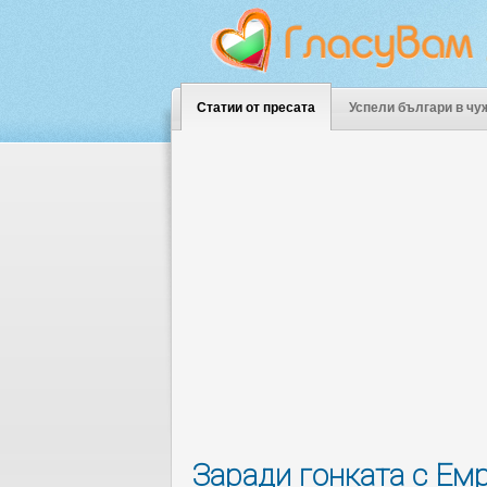
Статии от пресата
Успели българи в чу
Заради гонката с Ем