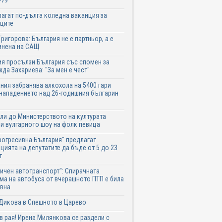
-79
агат по-дълга коледна ваканция за
ците
Григорова: България не е партньор, а е
инена на САЩ
я просълзи България със спомен за
да Захариева: "За мен е чест"
ния забранява алкохола на 5400 гари
нападението над 26-годишния българин
ли до Министерството на културата
и вулгарното шоу на фолк певица
рогресивна България" предлагат
цията на депутатите да бъде от 5 до 23
т
ичен автотранспорт": Спирачната
ма на автобуса от вчерашното ПТП е била
авна
Дикова в Спешното в Царево
в рая! Ирена Милянкова се раздели с