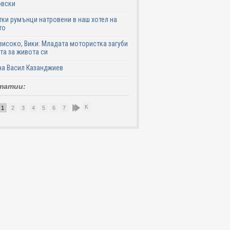
овски
ки румънци натровени в наш хотел на
то
високо, Вики: Младата мотористка загуби
та за живота си
на Васил Казанджиев
татии:
К
1
2
3
4
5
6
7
8
9
10