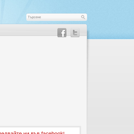
едвайте ни във facebook!