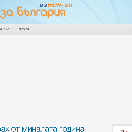
жбина
Други
рах от миналата година
Посл