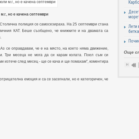
Карб
Десет
м.г., но е качена септември
море
 Столична полиция се самосезираха. На 25 септември стана
Лети 
оличния КАТ. Беше съобщено, че книжките и на двамата са
битка
.
Почи
 Аз се оправдавам, че е на място, на което няма движение,
Още с
м. Три месеца не мога да си карам колата. Поел съм си
и изтече след месец - ще се кача и ще помахам", коментира
Н
 отрицателна емоция и са се засегнали, но е категоричен, че