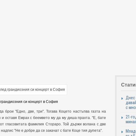
Стати
Днес 
д грандиозния си концерт в София
давай
с мно
да брои "Едно, две, три". Тогава Коцето настъпва газта на
21-го
 и оставя Емрах с беемвето му да му диша прахта. "Е, бате
минал
 от гласовитата фамилия Стораро. Той държи волана с две
 надпис "Не е добре да се закачат с бате Коце тия дупета".
Млада