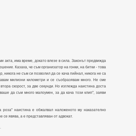
ми акта, има време, докато влезе в сила. Законът предвижда
ешение. Казаха, че съм организатор на гонки, на битки - това
, никога не съм си позволил да се кача пийнал, никога не са
авам милиони километри и се съобразявам много. Не сме
втора скорост, за две секунди. Но изглежда наистина доста
бваше да съм много малоумен, за да кача този клип", заяви
на роза" наистина е обжалвал наложеното му наказателно
 се явява, а е представляван от адвокат.
.