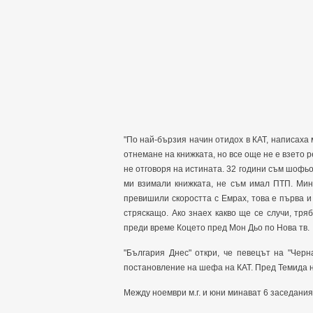
"По най-бързия начин отидох в КАТ, написаха 
отнемане на книжката, но все още не е взето р
не отговоря на истината. 32 години съм шофьор
ми взимали книжката, не съм имал ПТП. Мин
превишили скоростта с Емрах, това е първа и 
стряскащо. Ако знаех какво ще се случи, тря
преди време Коцето пред Мон Дьо по Нова тв.
"България Днес" откри, че певецът на "Чер
постановление на шефа на КАТ. Пред Темида не
Между ноември м.г. и юни минават 6 заседания