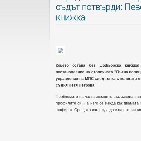
съдът потвърди: Пев
книжка
Коцето остава без шофьорска книжка!
постановление на столичната "Пътна полици
управление на МПС след гонка с колегата м
съдия Петя Петрова.
Проблемите на чалга звездите със закона запо
профилите си. На него се вижда как двамата 
шофират. Срещата изглежда да е на столичния 