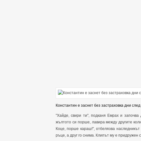
Константин е заснет без застраховка дни сле
"Хайде, свири ти", подканя Емрах и започва 
жълтото си порше, лавира между другите коли
Коце, порше караш!", отбелязва наследникът
ръце, а друг го снима. Клипът му е придружен с