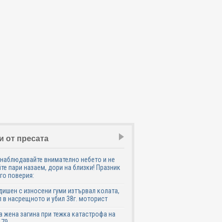
и от пресата
наблюдавайте внимателно небето и не
те пари назаем, дори на близки! Празник
го поверия:
дишен с износени гуми изтървал колата,
 в насрещното и убил 38г. моторист
 жена загина при тежка катастрофа на