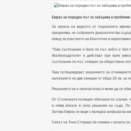
Емрах за пореден път се забърква в проблеми
За записа на видеото от социалните мрежи 
преценява, че събраните доказателства съдър
извод за участието на Констнтин в нерегламе
"Това състезание е било по път, който е бил
Жалбоподателят е действал при пряк умисъ
състезание по път, отворен за обществено пол
Така потвърждават решението за отнемането н
налагането на две санкции от общо 20 лв. за л
Решението не е окончателно и може да се обж
От Столичната полиция обясниха по случая, ч
и няма влязло в сила решение на съда. По
Затова Емрах се води с валидна шофьорска кни
Синът на Тони Стораро бе сниман с колата си,