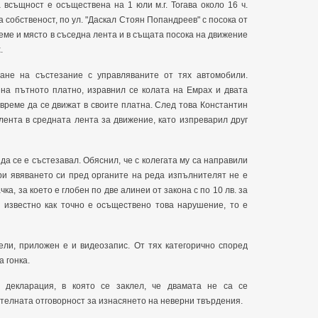
 всъщност е осъществена на 1 юли м.г. Тогава около 16 ч.
 собственост, по ул. "Даскал Стоян Попандреев" с посока от
реме и място в съседна лента и в същата посока на движение
.
ане на състезание с управляваните от тях автомобили.
 на пътното платно, изравнил се колата на Емрах и двата
време да се движат в своите платна. След това Константин
лента в средната лента за движение, като изпреварил друг
да се е състезавал. Обяснил, че с колегата му са направили
При явяването си пред органите на реда изпълнителят не е
ка, за което е глобен по две алинеи от закона с по 10 лв. за
о известно как точно е осъществено това нарушение, то е
ели, приложен е и видеозапис. От тях категорично според
 гонка.
 декларация, в която се заклел, че двамата не са се
ателната отговорност за изнасянето на неверни твърдения.