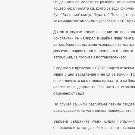
От данните по делото се разбира, че гонката
Коцето карал колата си, която се води фирмена
бул. "България" към ул. "Кумата". По същото в
се намирал автомобилът, управляван от Емрах
Двамата водачи взели решение за провежд
Константин се намирал в крайна лява лента
автомобила продължили успоредно за кратко 
увеличил скоростта си и преминал от своята 
автомобил, се посочва в постановлението.
След като е призован в СДВР, Коцето отрекъл 
клипа с цел забавление и не са се гонили. 
носил книжката си с талона на жълтата си бегач
неносене на документи. Тъй като не ставал
отменено от съда.
По случая са били разпитани петима свидет
разследващите се установява провеждането на
Въпреки събраните улики Емрах попълнил
състезавали, макар да е бил запознат с наказ