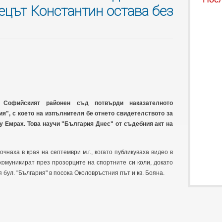
ецът Константин остава без
 Софийският районен съд потвърди наказателното
я", с което на изпълнителя бе отнето свидетелството за
у Емрах. Това научи "България Днес" от съдебния акт на
чнаха в края на септември м.г., когато публикуваха видео в
комуникират през прозорците на спортните си коли, докато
бул. "България" в посока Околовръстния път и кв. Бояна.