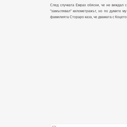
След случката Емрах обясни, че не виждал с
"замъглявал" километражът, но по думите му
фамилията Стораро каза, че двамата с Коцето 