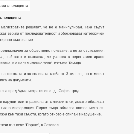
 с полицията
магистратите решават, че не е манипулиран. Така съдът
жат верига от последователност и обосновават категоричен
нтирано състезание.
 предназначен за обществено ползване, а не за състезания.
л, тъй като е съзнавал, че участва в нерегламентирано
зване, и е целял именно това", изтъква Темида.
а книжката и за солената глоба от 3 хил. лв., но отменят
ипса на документи.
алва пред Административен съд - София-град.
е нарушителите разполагат с книжките си, докато обжалват
 тяхна информация Емрах също обжалва наказанието си.
жка към тази събота, когато отново е спипан в нарушение.
 този път вече "Порше", в Созопол.