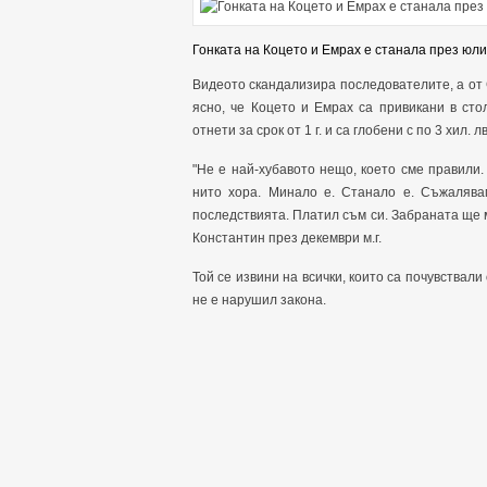
Гонката на Коцето и Емрах е станала през юли 
Видеото скандализира последователите, а от
ясно, че Коцето и Емрах са привикани в ст
отнети за срок от 1 г. и са глобени с по 3 хил. лв
"Не е най-хубавото нещо, което сме правили.
нито хора. Минало е. Станало е. Съжалява
последствията. Платил съм си. Забраната ще м
Константин през декември м.г.
Той се извини на всички, които са почувствали
не е нарушил закона.