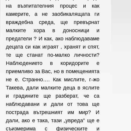
на възпитателния процес и как
камерите, а не заобикалящата ги
враждебна среда, ще превърнат
малките хора в доносници и
предатели ? И как, ако наблюдаваме
децата си как играят , хранят и спят,
те ще станат по-малко личности?
Наблюдението в коридорите е
приемливо за Вас, но в помещенията
не e. Странно…. Как мислите, г-жо
Такева, дали малките деца в яслите
и градините ще разберат, че са
наблюдавани и дали от това ще
пострада вътрешният им мир? И
дали, ако е така, тази „увреда” ще е
съизмерима с физическите и