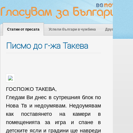
Статии от пресата
Успели българи в чужбина
Други
Писмо до г-жа Такева
ГОСПОЖО ТАКЕВА,
Гледам Ви днес в сутрешния блок по
Нова Тв и недоумявам. Недоумявам
как поставянето на камери в
помещенията за игра и спане в
детските ясли и градини ще навреди