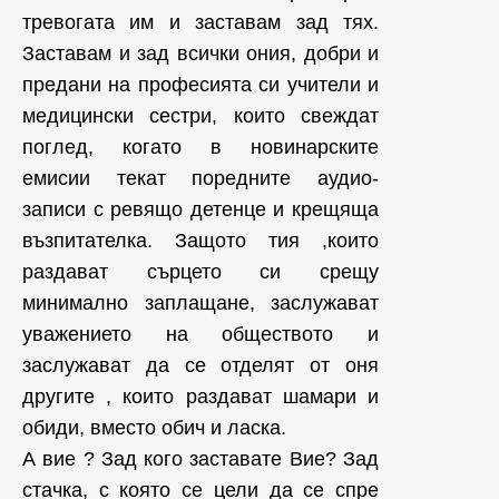
тревогата им и заставам зад тях.
Заставам и зад всички ония, добри и
предани на професията си учители и
медицински сестри, които свеждат
поглед, когато в новинарските
емисии текат поредните аудио-
записи с ревящо детенце и крещяща
възпитателка. Защото тия ,които
раздават сърцето си срещу
минимално заплащане, заслужават
уважението на обществото и
заслужават да се отделят от оня
другите , които раздават шамари и
обиди, вместо обич и ласка.
А вие ? Зад кого заставате Вие? Зад
стачка, с която се цели да се спре