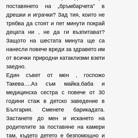
поставянето на „бръмбарчета” в
дрешки и играчки? Зад тия, които не
трябва да стоят и пет минути покрай
децата ни , не да ги възпитават?
Защото на шестата минута ще са
нанесли повече вреди за здравето им
от всички природни катаклизми взети
заедно.
Един съвет от мен , госпожо
Такева….Аз съм майка.баба и
медицинска сестра с повече от 30
години стаж в детско заведение в
България. Сменете барикадата.
Застанете до мен и искането на
родителите за поставяне на камери
там, където детето е безпомощно и