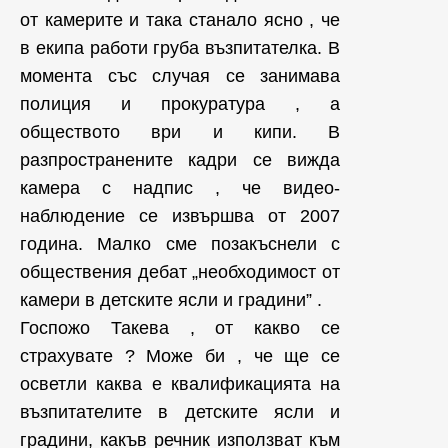
от камерите и така станало ясно , че
в екипа работи груба възпитателка. В
момента със случая се занимава
полиция и прокуратура , а
обществото ври и кипи. В
разпространените кадри се вижда
камера с надпис , че видео-
наблюдение се извършва от 2007
година. Малко сме позакъснели с
обществения дебат „необходимост от
камери в детските ясли и градини” .
Госпожо Такева , от какво се
страхувате ? Може би , че ще се
осветли каква е квалификацията на
възпитателите в детските ясли и
градини, какъв речник използват към