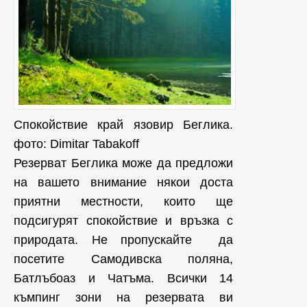
Спокойствие край язовир Беглика.
фото: Dimitar Tabakoff‎
Резерват Беглика може да предложи
на вашето внимание някои доста
приятни местности, които ще
подсигурят спокойствие и връзка с
природата. Не пропускайте да
посетите Самодивска поляна,
Батлъбоаз и Чатъма. Всички 14
къмпинг зони на резервата ви