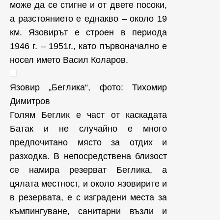
може да се стигне и от двете посоки,
а разстоянието е еднакво – около 19
км. Язовирът е строен в периода
1946 г. – 1951г., като първоначално е
носел името Васил Коларов.
Язовир „Беглика“, фото: Тихомир
Димитров
Голям Беглик е част от каскадата
Батак и не случайно е много
предпочитано място за отдих и
разходка. В непосредствена близост
се намира резерват Беглика, а
цялата местност, и около язовирите и
в резервата, е с изградени места за
къмпингуване, санитарни възли и