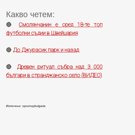
Какво четем:
Смолянчанин е сред 18-те топ
🔴
футболни съдии в Швейцария
До Джурасик парк и назад
🔴
Древен ритуал събра над 3 000
🔴
българи в странджанско село (ВИДЕО)
Източник: opoznaybulgaria