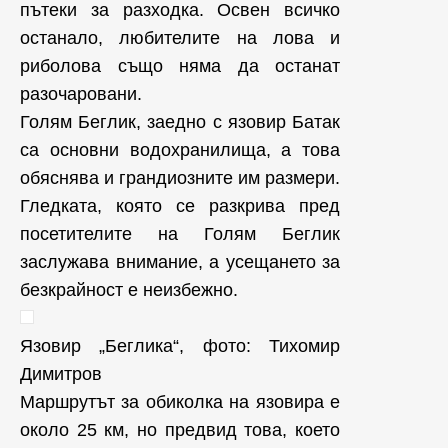
пътеки за разходка. Освен всичко
останало, любителите на лова и
риболова също няма да останат
разочаровани.
Голям Беглик, заедно с язовир Батак
са основни водохранилища, а това
обяснява и грандиозните им размери.
Гледката, която се разкрива пред
посетителите на Голям Беглик
заслужава внимание, а усещането за
безкрайност е неизбежно.
Язовир „Беглика“, фото: Тихомир
Димитров
Маршрутът за обиколка на язовира е
около 25 км, но предвид това, което