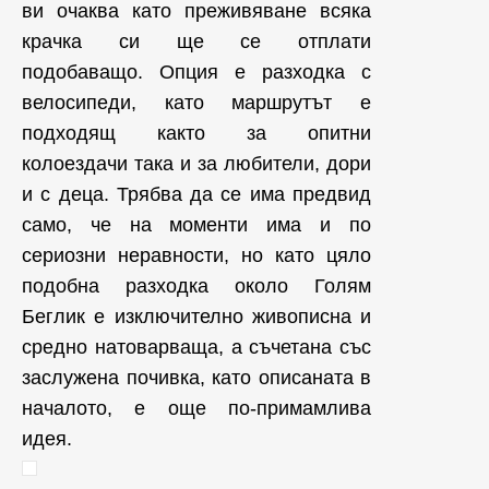
ви очаква като преживяване всяка
крачка си ще се отплати
подобаващо. Опция е разходка с
велосипеди, като маршрутът е
подходящ както за опитни
колоездачи така и за любители, дори
и с деца. Трябва да се има предвид
само, че на моменти има и по
сериозни неравности, но като цяло
подобна разходка около Голям
Беглик е изключително живописна и
средно натоварваща, а съчетана със
заслужена почивка, като описаната в
началото, е още по-примамлива
идея.