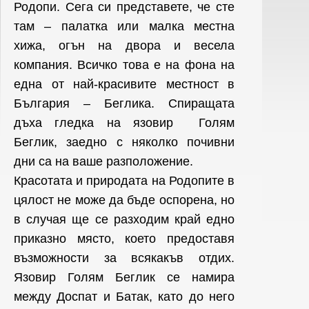
Родопи. Сега си представете, че сте
там – палатка или малка местна
хижа, огън на двора и весела
компания. Всичко това е на фона на
една от най-красивите местност в
България – Беглика. Спиращата
дъха гледка на язовир Голям
Беглик, заедно с няколко почивни
дни са на ваше разположение.
Красотата и природата на Родопите в
цялост не може да бъде оспорена, но
в случая ще се разходим край едно
приказно място, което предоставя
възможности за всякакъв отдих.
Язовир Голям Беглик се намира
между Доспат и Батак, като до него