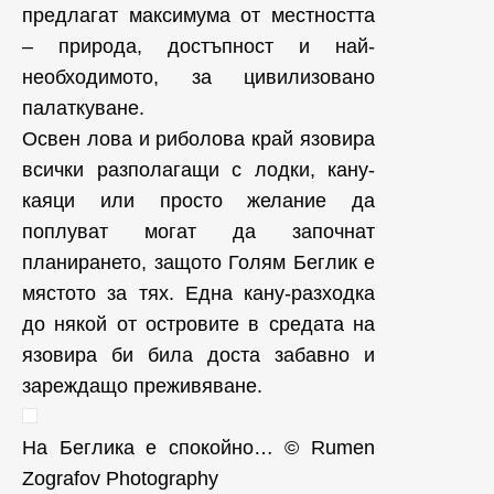
предлагат максимума от местността
– природа, достъпност и най-
необходимото, за цивилизовано
палаткуване.
Освен лова и риболова край язовира
всички разполагащи с лодки, кану-
каяци или просто желание да
поплуват могат да започнат
планирането, защото Голям Беглик е
мястото за тях. Една кану-разходка
до някой от островите в средата на
язовира би била доста забавно и
зареждащо преживяване.
На Беглика е спокойно… © Rumen
Zografov Photography