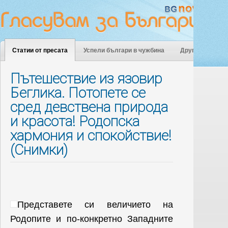
Статии от пресата
Успели българи в чужбина
Други
Пътешествие из язовир
Беглика. Потопете се
сред девствена природа
и красота! Родопска
хармония и спокойствие!
(Снимки)
Представете си величието на
Родопите и по-конкретно Западните