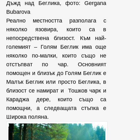
Дъжд над Беглика, фото: Gergana
Bubarova‎
Реално местността разполага с
няколко язовира, които са в
непосредствена близост. Към най-
големият – Голям Беглик има още
няколко по-малки, които също не
отстъпват по чар. Основният
помощен и близък до Голям Беглик е
Малък Беглик или просто Беглика, в
близост се намират и Тошков чарк и
Караджа дере, които също са
помощни, а следващата стъпка е
Широка поляна.