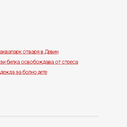
 аквапарк отваря в Девин
Тази билка освобождава от стреса
адежда за болно дете