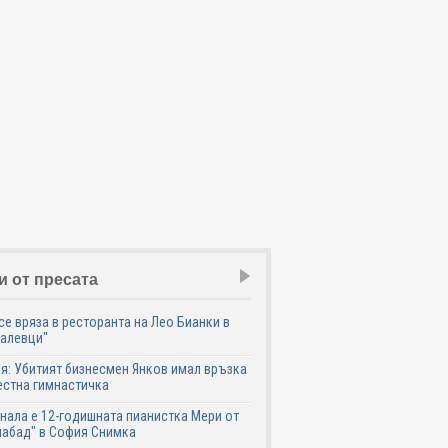
и от пресата
се вряза в ресторанта на Лео Бианки в
галевци"
я: Убитият бизнесмен Янков имал връзка
естна гимнастичка
нала е 12-годишната пианистка Мери от
абад" в София Снимка