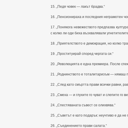
15. „Педя човек — лакът брадва.“
16. „Пенсионираха и последния неграмотен чов
17. „Понякога невежеството предпазва култура
с колко ли оди биха възхвалявали угнетителите
18. „Приятелството е демокрация, но колко тра
19. „Проституирай според чергата си.“
20. „Революцията е една премиера. После спек
21. „Роднинството е тоталитаризъм — нямаш пр
22. „След като смъртта прави всички равни, ра
23. „Смеха — и глухите го чуват и слепите го 
24. „Спестяваната съвест се олихвява.“
25. „Съветът е като подарък: неучтиво е да не
26. „Съединението прави салата.“