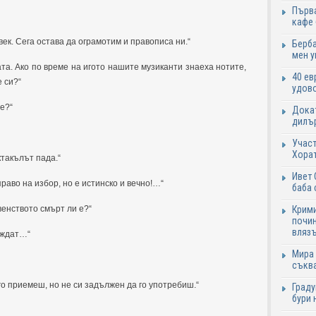
Първа
кафе
ек. Сега остава да ограмотим и правописа ни.“
Берба
мен у
та. Ако по време на игото нашите музиканти знаеха нотите,
40 ев
 си?“
удово
е?“
Докат
дилър
Участ
Хорат
такълът пада.“
Ивет 
аво на избор, но е истинско и вечно!…“
баба 
венството смърт ли е?“
Крими
почин
влязъ
виждат…“
Мира 
съква
 го приемеш, но не си задължен да го употребиш.“
Граду
бури 