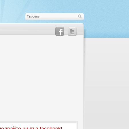
едвайте ни във facebook!