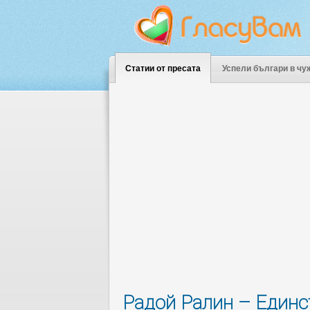
Статии от пресата
Успели българи в чу
Радой Ралин – Единс