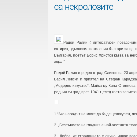
са некролозите
Радой Ралин ( литературен псевдоним
сатирик, вдъхновил поколения българи за цен
България, поетът Борис Христов казва за нег
хора.“
Радой Ралин е роден в град Сливен на 23 април
Васил Левски и приятел на Стефан Караджа.
„Модерно изкуство“. Майка му Кина Стоянова
родния си град през 1941 г.,след което записв
1.“Ако народът не може да бъде целокупен, ле
2. „Безсънието на гладния е най-честната теле
3. „Добре, че страданието е лично, иначе вл