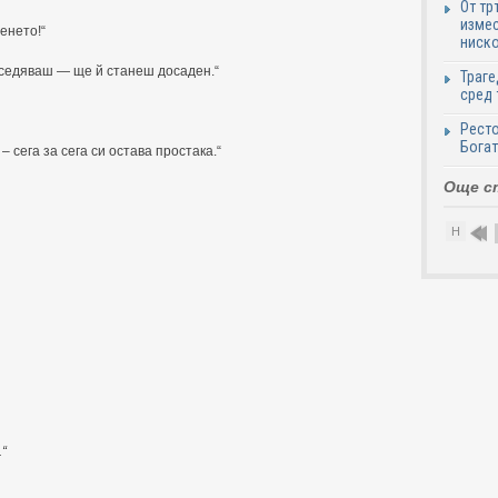
От тр
измес
енето!“
ниско
заседяваш — ще й станеш досаден.“
Траге
сред 
Ресто
Богат
 сега за сега си остава простака.“
Още с
Н
“