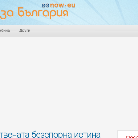
жбина
Други
твената безспорна истина
Посл