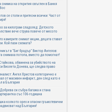
 снимка на открития овъглен в Банкя
 бос
тов се стопи и притесни всички: Част от
мря!
ро за килограм сладолед: Детското
лствие вече струва повече от месото
о камерите снимат акции, децата стават
и. Кой пази схемата?
никът в "Биг брадър" Виктор Ангелов:
а снимаха потопа, вместо да помогнат!
Стайкова, обвинена за убийството на
си Виолета Донева, ще следва право
налист: Ангел Христов категорично е
ал от масивен инфаркт, ден след като е
л в България
Добрева си събра багажа и стана
ртирантка със 106-годишна
шка колкото орех и опасни гръмотевични
надвисват над България!