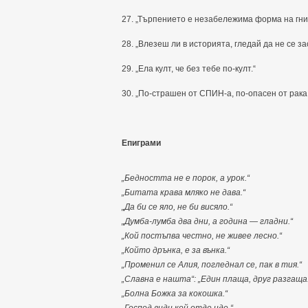
27. „Търпението е незабележима форма на гни
28. „Влезеш ли в историята, гледай да не се 
29. „Ела култ, че без тебе по-култ.“
30. „По-страшен от СПИН-а, по-опасен от рака –
Епиграми
„Бедността не е порок, а урок.“
„Битата крава мляко не дава.“
„Да би се яло, не би висяло.“
„Думба-лумба два дни, а година — гладни.“
„Кой постъпва честно, не живее лесно.“
„Който дрънка, е за вънка.“
„Променил се Алия, погледнал се, пак в тия.“
„Славна е нашта“: „Един плаща, друг разгаща.
„Болна Божка за кокошка.“