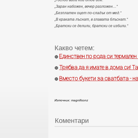
„Господ види кой отде иде.“
„Заран набожен, вечер разложен…“
„Безплатен оцет по-сладък от мед.“
„В краката лъснат, в главата блъснат.“
„Братски се делили, братски се избили.“
Какво четем:
Единствен по рода си термален
🔴
Трябва да я имате в дома си! 
🔴
Вместо букети за сватбата - н
🔴
Източник: magnifisonz
Коментари