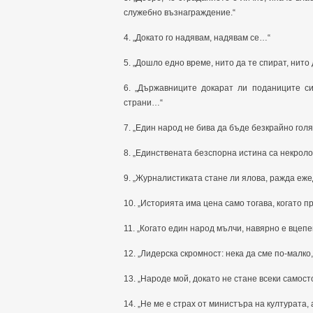
служебно възнаграждение.“
4. „Докато го надявам, надявам се…“
5. „Дошло едно време, нито да те спират, нито
6. „Държавниците докарат ли поданиците си
страни…“
7. „Един народ не бива да бъде безкрайно гол
8. „Единствената безспорна истина са некроло
9. „Журналистиката стане ли ялова, ражда еже
10. „Историята има цена само тогава, когато 
11. „Когато един народ мълчи, навярно е вцепе
12. „Лидерска скромност: нека да сме по-малко
13. „Народе мой, докато не стане всеки самост
14. „Не ме е страх от министъра на културата, 