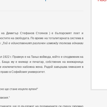
 на Димитър Стефанов Стоянов ) е българският поет и
ностите на свободата. По време на тоталитарната система в
о:
„Той е единственият различен измежду толкова еднакви
 1922 г. Правнук е на Таньо войвода, който е сподвижник на
 Баща му е книжар и печатар, собственик на книжарница
 е изключително набожна жена. Радой завършва гимназия в
а право в Софийския университет.
сно ще стане изцяло купен!“
визия.“
астниците ще го възложат на подчинените си срещу скромно