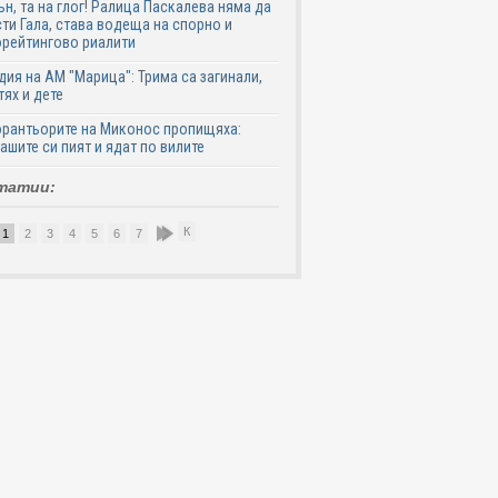
ън, та на глог! Ралица Паскалева няма да
ти Гала, става водеща на спорно и
рейтингово риалити
дия на АМ "Марица": Трима са загинали,
тях и дете
рантьорите на Миконос пропищяха:
ашите си пият и ядат по вилите
татии:
К
1
2
3
4
5
6
7
8
9
10