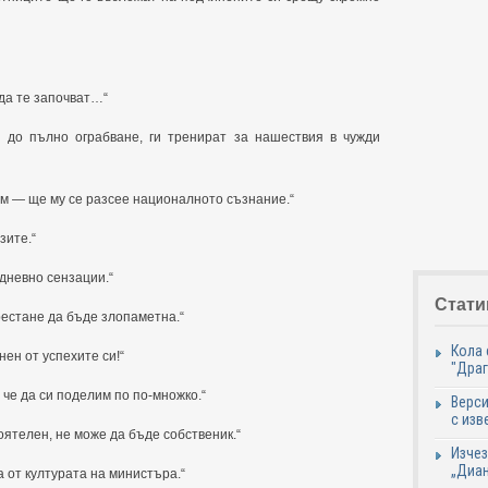
 да те започват…“
 до пълно ограбване, ги тренират за нашествия в чужди
ям — ще му се разсее националното съзнание.“
зите.“
дневно сензации.“
Стати
престане да бъде злопаметна.“
Кола 
нен от успехите си!“
"Дра
, че да си поделим по по-множко.“
Верси
с изв
оятелен, не може да бъде собственик.“
Изчез
„Диан
а от културата на министъра.“