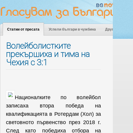
Статии от пресата
Успели българи в чужбина
Други
Волейболистките
прекършиха и тима на
Чехия с 3:1
Националките по волейбол
записаха втора победа на
квалификацията в Ротердам (Хол) за
световното първенство през 2018 г.
След като победиха отбора на