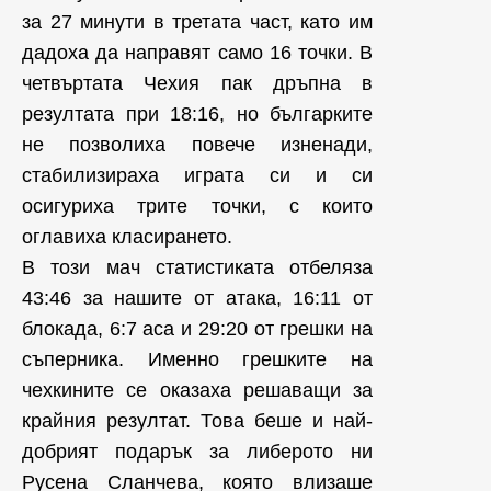
за 27 минути в третата част, като им
дадоха да направят само 16 точки. В
четвъртата Чехия пак дръпна в
резултата при 18:16, но българките
не позволиха повече изненади,
стабилизираха играта си и си
осигуриха трите точки, с които
оглавиха класирането.
В този мач статистиката отбеляза
43:46 за нашите от атака, 16:11 от
блокада, 6:7 аса и 29:20 от грешки на
съперника. Именно грешките на
чехкините се оказаха решаващи за
крайния резултат. Това беше и най-
добрият подарък за либерото ни
Русена Сланчева, която влизаше