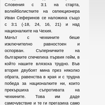
Словения с 3:1 на старта,
волейболистките на селекционера
Иван Сеферинов се наложиха също
с 3:1 (-18, 24, 16, 21) и над
националките на Чехия.
Мачът с чехкините беше
изключително равностоен и
оспорван. Съперничките на
българките спечелиха първия гейм, в
който нашите влязоха трудно. Във
втория двубоят мина през няколко
обрата, равенства в края и с трудна
победа за националките ни, които
прекършиха съпротивата на
чехкините. Това им даде
самочувствие и те ги прегазиха само