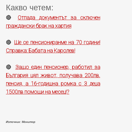
Какво четем:
Отпада документът за сключен
🔴
граждански брак на хартия
Ще се пенсиониранме на 70 години!
🔴
Справка: Бабата на Каролев!
Защо един пенсионер, работил за
🔴
България цял живот, получава 200лв.
пенсия, а 16-годишна ромка с 3 деца
1500лв помощи на месец!?
Източник: Монитор