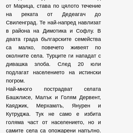
от Марица, става по цялото течение
на реката от Дедеагач до
Свиленград. Те най-напред навлизат
в района на Димотика и Софлу. В
двата града българските семейства
са малко, повечето живеят по
околните села. Турците ги нападат с
дивашка злоба. След 20 юли
подлагат населението на истински
погром.
Най-много пострадват селата
Башклисе, Малък и Голям Дервент,
Каяджик, Мерхамлъ, Янурен и
Кутруджа. Тук не само е избита
голяма част от населението, но и
самите села са опожарени напълно.