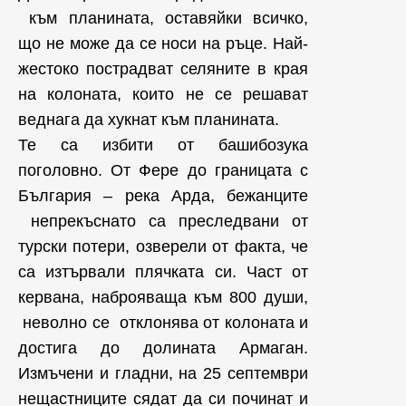
към планината, оставяйки всичко,
що не може да се носи на ръце. Най-
жестоко пострадват селяните в края
на колоната, които не се решават
веднага да хукнат към планината.
Те са избити от башибозука
поголовно. От Фере до границата с
България – река Арда, бежанците
непрекъснато са преследвани от
турски потери, озверели от факта, че
са изтървали плячката си. Част от
кервана, наброяваща към 800 души,
неволно се отклонява от колоната и
достига до долината Армаган.
Измъчени и гладни, на 25 септември
нещастниците сядат да си починат и