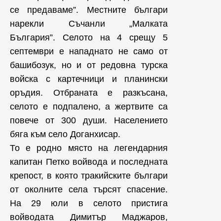
се предаваме”. Местните българи
нарекли Съчанли „Малката
България”. Селото на 4 срещу 5
септември е нападнато не само от
башибозук, но и от редовна турска
войска с картечници и планински
оръдия. Отбраната е разкъсана,
селото е подпалено, а жертвите са
повече от 300 души. Населението
бяга към село Доганхисар.
То е родно място на легендарния
капитан Петко войвода и последната
крепост, в която тракийските българи
от околните села търсят спасение.
На 29 юли в селото пристига
войводата Димитър Маджаров,