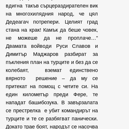
вдигна та­къв сърцераздирателен вик
на многохилядния народ, че цял
Дедеагач потрепери. Целият град
стана на крак! Камък да беше човек,
не можеше да не проплаче…”
Двамата войводи Руси Славов и
Димитър Маджаров разбират за
пъкления план на турците и без да се
колебаят, вземат единствено
вярното решение – да му се
притекат на помощ с четите си. На
един километър преди Фере, те
нападат башибозука. В завързалата
се престрелка е убит ко­мандирът на
турците и те се разбягват панически.
Докато трае боят, народът се насочва