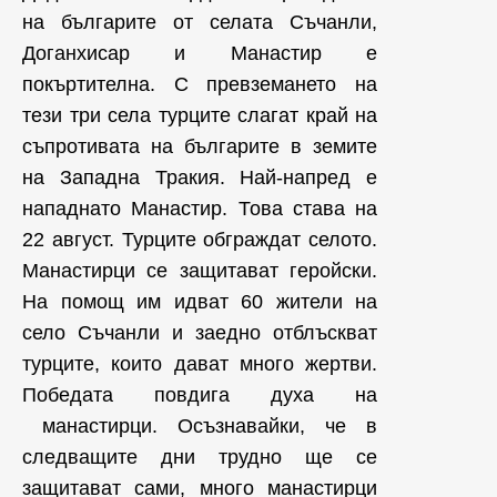
на българите от селата Съчанли,
Доганхисар и Манастир е
покъртителна. С превземането на
тези три села турците слагат край на
съпротивата на българите в земите
на Западна Тракия. Най-напред е
нападнато Манастир. Това става на
22 август. Турците обграждат селото.
Манастирци се защитават геройски.
На помощ им идват 60 жители на
село Съчанли и заедно отблъскват
турците, които дават много жертви.
Победата повдига духа на
манастирци. Осъзнавайки, че в
следващите дни трудно ще се
защитават сами, много манастирци