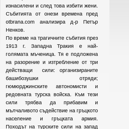
изнасилени и след това избити жени.
Събитията от онези времена пред
otbrana.com анализира д-р Петър
Ненков.
По време на трагичните събития през
1913 г. Западна Тракия е най-
голямата мъченица. Тя е подложена
на разорение и изтребление от три
действащи сили: организираните
башибозушки отряди;
гюмюрджинските автономисти и
редовната турска войска. Към тези
сили трябва да прибавим и
мълчаливото съдействие на гръцкото
население и гръцката армия.
Походът на турските сили на запад