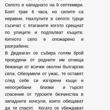
Селото е нападнато на 9 септември.
Боят трае 6 часа, но силите са
неравни. Нахлулите в селото турци
съсичат с ятаганите когото срещнат
по улиците и подпалват къщите.
Китното село е опожарено и
разграбено.
В Дедеагач се събира голям брой
прокудени от родните им огнища
бежанци от всички околни български
села. Обезумели от ужас, те оставят
след себе си изгорени къщи и
непогребани близки и търсят
спасение от турските безчинства в
западните консули, които обещават
да ти спасят. Когато се убеждават