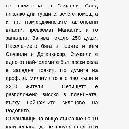
се преместват в Съчанли. След
няколко дни турците, вече с помощта
и на гюмюрджинските автономни
власти, превземат Манастир и го
запалват. Загиват около 250 души.
Населението бяга в горите и към
Съчанли и Доганхисар. Съчанли е
едно от най-големите български села
в Западна Тракия. По думите на
проф. Л. Милетич то е с 480 къщи и
2200 жители. Селището е
разположено високо в планината,
върху най-южните склонове на
Родопите.
Съчанлийци на общо събрание на 10
юли решават да не напускат селото и