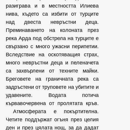
разиграва и в местността Илиева
нива, където са избити от турците
над двеста невръстни деца.
Преминаването на колоната през
река Арда под обстрела на турците е
свързано с много ужасни перипетии.
Вследствие на оскотяващия страх,
много невръстни деца и пеленачета
са захвърлени от техните майки.
Бреговете на граничната река са
задръстени от труповете на убитите и
удавените. Водата потича
кървавочервена от пролятата кръв.
Атмосферата е покъртителна.
Четите поддържат огъня през целия
ден и през цялата нощ, за да дадат