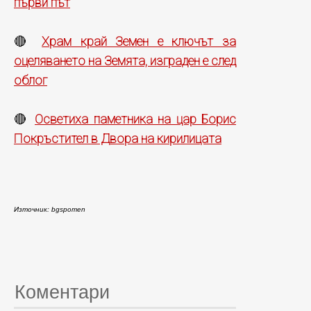
първи път
Храм край Земен е ключът за
🔴
оцеляването на Земята, изграден е след
облог
Осветиха паметника на цар Борис
🔴
Покръстител в Двора на кирилицата
Източник: bgspomen
Коментари