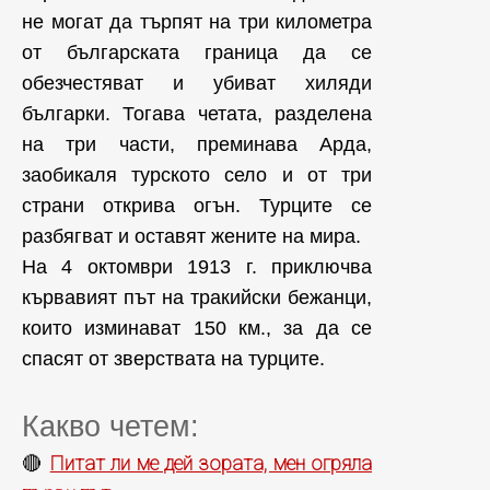
не могат да търпят на три километра
от българска­та граница да се
обезчестяват и убиват хиляди
българки. Тога­ва четата, разделена
на три части, преминава Арда,
заобикаля турското село и от три
страни открива огън. Турците се
разбягват и оставят жените на мира.
На 4 октомври 1913 г. приключва
кървавият път на тракийски бежанци,
които изминават 150 км., за да се
спасят от зверствата на турците.
Какво четем:
Питат ли ме дей зората, мен огряла
🔴