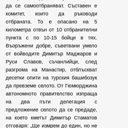
да се самоотбраняват. Съставен е
комитет, които да ръководи
отбраната. То е опасано на 5
километра отвън от 10 отбранителни
пункта с по 10-15 бойци в тях.
Въоръжени добре, съветвани умело
от войводите Димитър Маджаров и
Руси Славов, съчанлийци, след
разгрома на Манастир, отблъскват
десетки опити на турския башибозук
да превземе селото. От Гюмюрджина
автономното правителство изпраща
на два пъти делегация с
предложение селото да се предаде,
на което кметът Димитър Стаматов
отговаря: „Ще измрем до един, но не