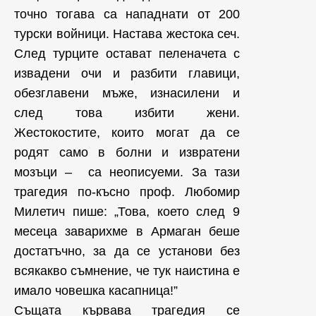
точно тогава са нападнати от 200
турски войници. Настава жестока сеч.
След турците остават пеленачета с
извадени очи и разбити главици,
обезглавени мъже, изнасилени и
след това избити жени.
Жестокостите, които могат да се
родят само в болни и извратени
мозъци – са неописуеми. За тази
трагедия по-късно проф. Любомир
Милетич пише: „Това, което след 9
месеца заварихме в Армаган беше
достатъчно, за да се установи без
всякакво съмнение, че тук наистина е
имало човешка касапница!”
Същата кървава трагедия се