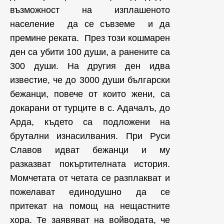
възможност на изплашеното
население да се съвземе и да
премине реката. През този кошмарен
ден са убити 100 души, а ранените са
300 души. На другия ден идва
известие, че до 3000 души български
бежанци, повече от които жени, са
докарани от турците в с. Адачалъ, до
Арда, където са подложени на
брутални изнасилвания. При Руси
Славов идват бежанци и му
разказват покъртителната история.
Момчетата от четата се разплакват и
пожелават единодушно да се
притекат на помощ на нещастните
хора. Те заявяват на войводата, че