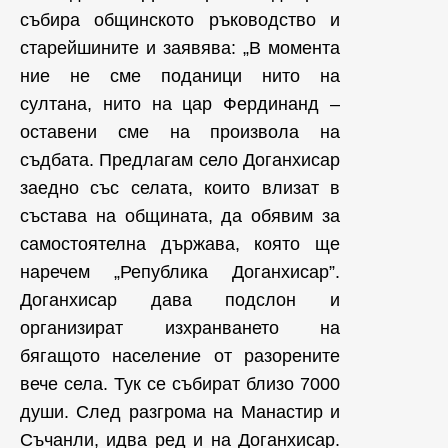
събира общинското ръководство и
старейшините и заявява: „В момента
ние не сме поданици нито на
султана, нито на цар Фердинанд –
оставени сме на произвола на
съдбата. Предлагам село Доганхисар
заедно със селата, които влизат в
състава на общината, да обявим за
самостоятелна държава, която ще
наречем „Република Доганхисар”.
Доганхисар дава подслон и
организират изхранването на
бягащото население от разорените
вече села. Тук се събират близо 7000
души. След разгрома на Манастир и
Съчанли, идва ред и на Доганхисар.