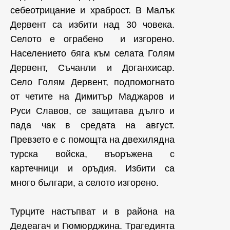
себеотрицание и храброст. В Малък
Дервент са избити над 30 човека.
Селото е ограбено и изгорено.
Населението бяга към селата Голям
Дервент, Съчанли и Доганхисар.
Село Голям Дервент, подпомогнато
от четите на Димитър Маджаров и
Руси Славов, се защитава дълго и
пада чак в средата на август.
Превзето е с помощта на двехилядна
турска войска, въоръжена с
картечници и оръдия. Избити са
много българи, а селото изгорено.
Турците настъпват и в района на
Дедеагач и Гюмюрджина. Трагедията