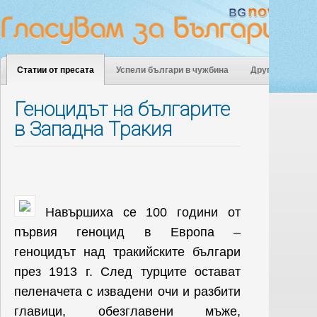
Статии от пресата
Успели българи в чужбина
Други
Геноцидът на българите
в Западна Тракия
Навършиха се 100 години от
първия геноцид в Европа –
геноцидът над тракийските българи
през 1913 г. След турците остават
пеленачета с извадени очи и разбити
главици, обезглавени мъже,