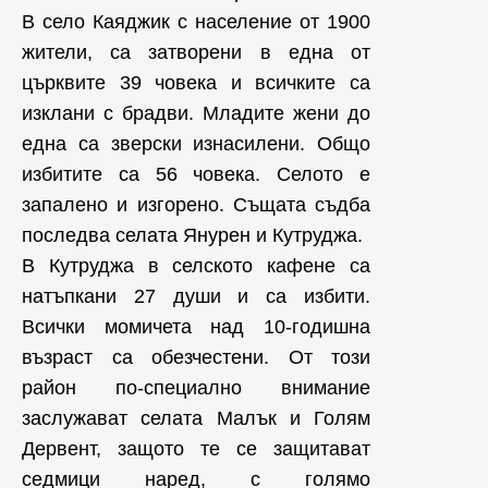
В село Каяджик с население от 1900
жители, са затворени в една от
църквите 39 човека и всичките са
изклани с брадви. Младите жени до
една са зверски изнасилени. Общо
избитите са 56 човека. Селото е
запалено и изгорено. Същата съдба
последва селата Янурен и Кутруджа.
В Кутруджа в селското кафене са
натъпкани 27 души и са избити.
Всички момичета над 10-годишна
възраст са обезчестени. От този
район по-специално внимание
заслужават селата Малък и Голям
Дервент, защото те се защитават
седмици наред, с голямо