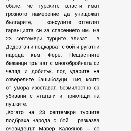
обаче, че турските власти имат
грозното намерение да унищожат
българите, консулите оттеглят
гаранцията си за спасението им. На
23 септември турците влизат в
Дедеагач и подкарват с бой и ругатни
народа към Фере. Нещастните
бежанци тръгват с многобройната си
челяд и добитък, под ударите на
озверелите башибозуци. Тия, които
от умора изостават, безмилостно са
убивани с ятагани и приклади на
пушките.
„Когато на 23 септември турците
подбраха народа с бой – разказва
очевидецът Мавер Калоянов – се