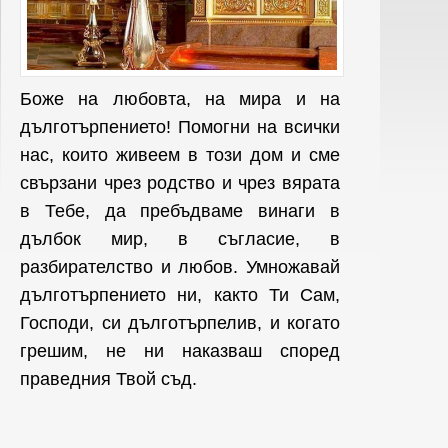
Боже на любовта, на мира и на
дълготърпението! Помогни на всички
нас, които живеем в този дом и сме
свързани чрез родство и чрез вярата
в Тебе, да пребъдваме винаги в
дълбок мир, в съгласие, в
разбирателство и любов. Умножавай
дълготърпението ни, както Ти Сам,
Господи, си дълготърпелив, и когато
грешим, не ни наказваш според
праведния Твой съд.