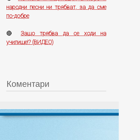
народни песни ни трябват, за да сме
по-добре
Защо трябва да се ходи на
🔴
училище!? (ВИДЕО)
Коментари
© 20