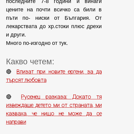
последните 7-8 години и винаги
цените на почти всичко са били в
пъти по- ниски от България. От
лекарствата до хр.стоки плюс дрехи
и други.
Много по-изгодно от тук.
Какво четем:
Влизат при новите ергени, за да
🔴
търсят любовта
Русенец разказа: Докато тя
🔴
извеждаше детето ми от страната, ми
казваха, че нищо не може да се
направи