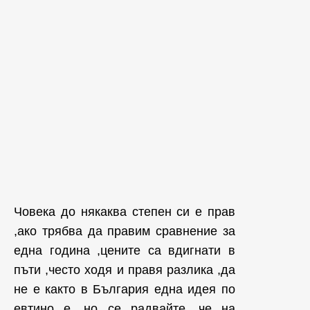
Човека до някаква степен си е прав
,ако трябва да правим сравнение за
една година ,цените са вдигнати в
пъти ,често ходя и правя разлика ,да
не е както в България една идея по
евтино е ,но се радвайте ,че на