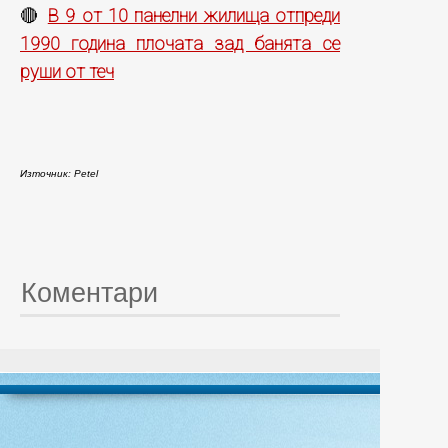
В 9 от 10 панелни жилища отпреди
🔴
1990 година плочата зад банята се
руши от теч
Източник: Petel
Коментари
© 20