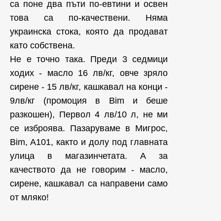
са поне два пъти по-евтини и освен
това са по-качествени. Няма
украинска стока, която да продават
като собствена.
Не е точно така. Преди 3 седмици
ходих - масло 16 лв/кг, овче зряло
сирене - 15 лв/кг, кашкавал на конци -
9лв/кг (промоция в Bim и беше
разкошен), Первол 4 лв/10 л, не ми
се изброява. Пазаруваме в Мигрос,
Bim, A101, както и долу под главната
улица в магазинчетата. А за
качеството да не говорим - масло,
сирене, кашкавал са направени само
от мляко!