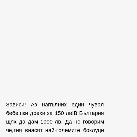
Зависи! Аз напълних един чувал
бебешки дрехи за 150 лв!В България
щях да дам 1000 лв. Да не говорим
че,тия внасят най-големите боклуци