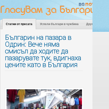
Статии от пресата
Успели българи в чужбина
Други
Българин на пазара в
Одрин: Вече няма
смисъл да ходите да
пазарувате тук, вдигнаха
цените като в България