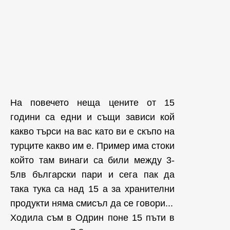
На повечето неща цените от 15
години са едни и същи зависи кой
какво търси на вас като ви е скъпо на
турците какво им е. Пример има стоки
който там винаги са били между 3-
5лв български пари и сега пак да
така тука са над 15 а за хранителни
продукти няма смисъл да се говори...
Ходила съм в Одрин поне 15 пъти в