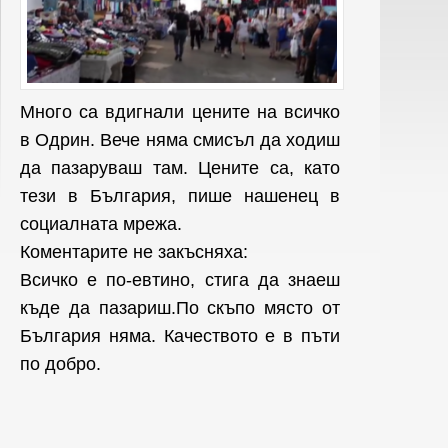
Много са вдигнали цените на всичко
в Одрин. Вече няма смисъл да ходиш
да пазаруваш там. Цените са, като
тези в България, пише нашенец в
социалната мрежа.
Коментарите не закъсняха:
Всичко е по-евтино, стига да знаеш
къде да пазариш.По скъпо място от
България няма. Качеството е в пъти
по добро.