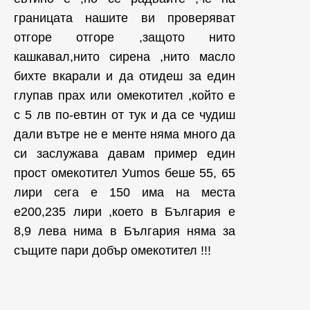
границата нашите ви проверяват
отгоре отгоре ,защото нито
кашкавал,нито сирена ,нито масло
бихте вкарали и да отидеш за един
глупав прах или омекотител ,който е
с 5 лв по-евтин от тук и да се чудиш
дали вътре не е менте няма много да
си заслужава давам пример един
прост омекотител Уumos беше 55, 65
лири сега е 150 има на места
е200,235 лири ,което в България е
8,9 лева нима в България няма за
същите пари добър омекотител !!!