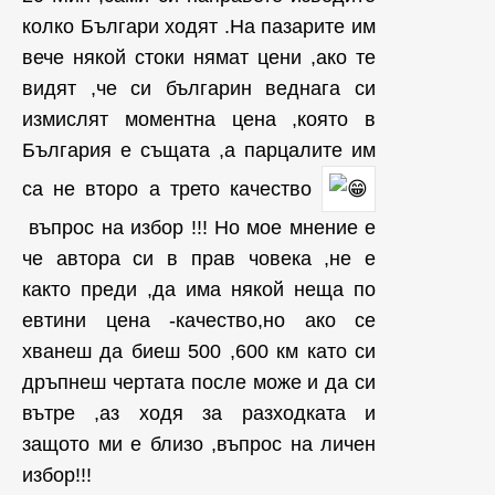
колко Българи ходят .На пазарите им
вече някой стоки нямат цени ,ако те
видят ,че си българин веднага си
измислят моментна цена ,която в
България е същата ,а парцалите им
са не второ а трето качество
въпрос на избор !!! Но мое мнение е
че автора си в прав човека ,не е
както преди ,да има някой неща по
евтини цена -качество,но ако се
хванеш да биеш 500 ,600 км като си
дръпнеш чертата после може и да си
вътре ,аз ходя за разходката и
защото ми е близо ,въпрос на личен
избор!!!