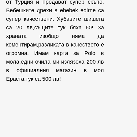
от Турция и продават супер скъпо.
Бебешките дрехи в ebebek edirne са
супер качествени. Хубавите шишета
са 20 лв,същите тук бяха 60! За
храната изобщо няма да
коментирам,разликата в качеството е
огромна. Имам карта за Polo в
мола,едни очила ми излязоха 200 лв
в официалния магазин в мол
Ераста,тук са 500 лв!