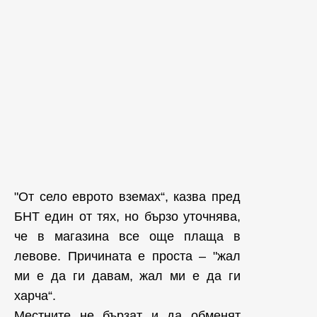
"От село еврото вземах“, казва пред
БНТ един от тях, но бързо уточнява,
че в магазина все още плаща в
левове. Причината е проста – "жал
ми е да ги давам, жал ми е да ги
харча“.
Местните не бързат и да обменят