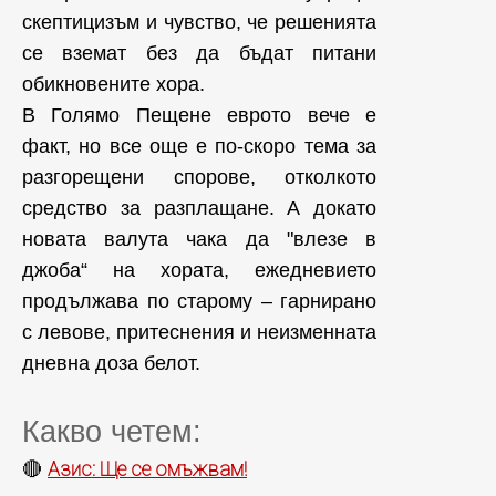
скептицизъм и чувство, че решенията
се вземат без да бъдат питани
обикновените хора.
В Голямо Пещене еврото вече е
факт, но все още е по-скоро тема за
разгорещени спорове, отколкото
средство за разплащане. А докато
новата валута чака да "влезе в
джоба“ на хората, ежедневието
продължава по старому – гарнирано
с левове, притеснения и неизменната
дневна доза белот.
Какво четем:
Азис: Ще се омъжвам!
🔴