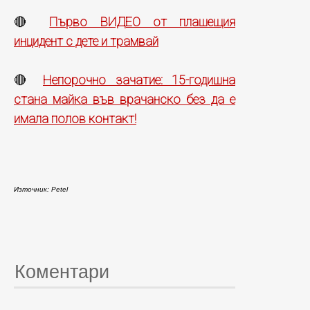
Първо ВИДЕО от плашещия
🔴
инцидент с дете и трамвай
Непорочно зачатие: 15-годишна
🔴
стана майка във врачанско без да е
имала полов контакт!
Източник: Petel
Коментари