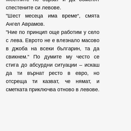
спестените си левове.
"Шест месеца има време“, смята
Ангел Аврамов.
"Ние по принцип още работим у село
с лева. Еврото не е влезнало масово
в джоба на всеки българин, та да
свикнем.“ По думите му често се
стига до абсурдни ситуации – искаш
да ти върнат ресто в евро, но
отсреща ти казват, че нямат, и
сметката приключва отново в левове.