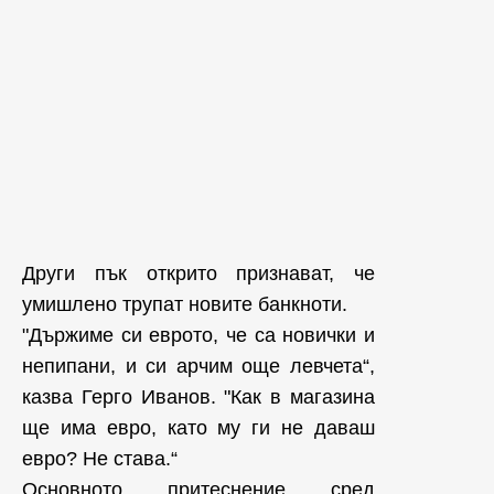
Други пък открито признават, че
умишлено трупат новите банкноти.
"Държиме си еврото, че са новички и
непипани, и си арчим още левчета“,
казва Герго Иванов. "Как в магазина
ще има евро, като му ги не даваш
евро? Не става.“
Основното притеснение сред