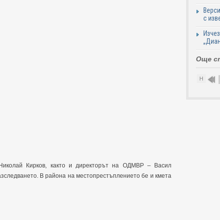
Верси
с изв
Изчез
„Диан
Още с
Н
Николай Кирков, както и директорът на ОДМВР – Васил
азследването. В района на местопрестъплението бе и кмета