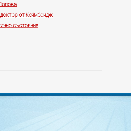
 Попова
а доктор от Кеймбридж
тично състояние