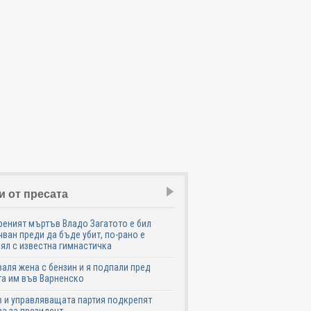
и от пресата
еният мъртъв Владо Загатото е бил
ван преди да бъде убит, по-рано е
ял с известна гимнастичка
аля жена с бензин и я подпали пред
а им във Варненско
 и управляващата партия подкрепят