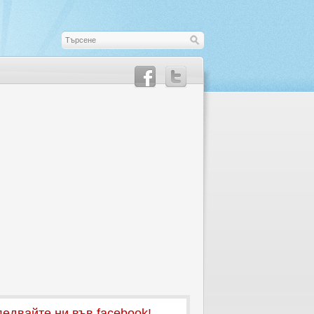
едвайте ни във facebook!