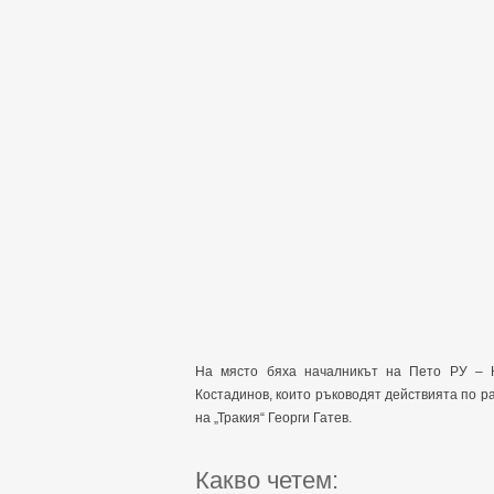
На място бяха началникът на Пето РУ – 
Костадинов, които ръководят действията по р
на „Тракия“ Георги Гатев.
Какво четем: