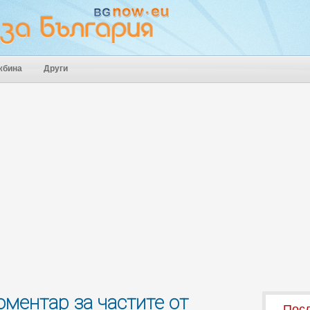
жбина
Други
оментар за частите от
Посл