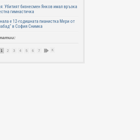
я: Убитият бизнесмен Янков имал връзка
естна гимнастичка
нала е 12-годишната пианистка Мери от
абад" в София Снимка
татии:
К
1
2
3
4
5
6
7
8
9
10