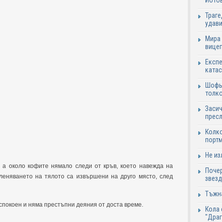
Йотов
Траге
удави
Мира 
вицеп
Експе
катас
Шофьо
толко
Засич
пресл
Колко
портм
Не из
, а около кофите нямало следи от кръв, което навежда на
Почер
членяването на тялото са извършени на друго място, след
звезд
Тъжна
 спокоен и няма престъпни деяния от доста време.
Кола 
"Дра