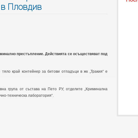
 в Пловдив
минално престъпление. Действията се осъществяват под
 тяло край контейнер за битови отпадъци в жк „Тракия“ е
вна група от състава на Пето РУ, отделите „Криминална
учно-техническа лаборатория“.