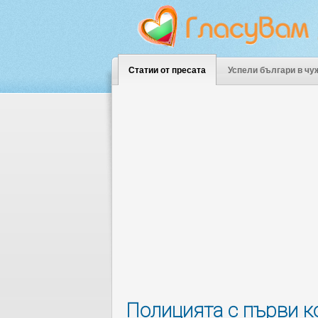
Статии от пресата
Успели българи в чу
Полицията с първи к