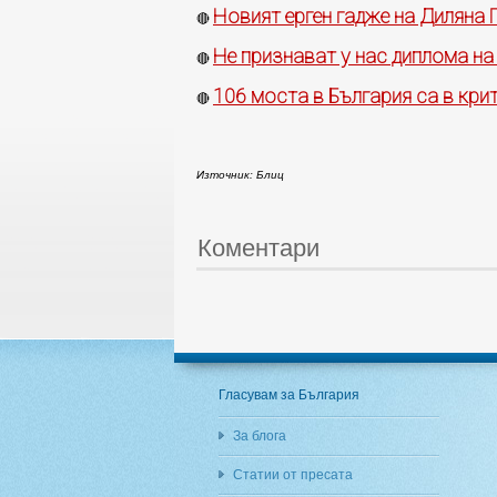
Новият ерген гадже на Диляна
🔴
Не признават у нас диплома н
🔴
106 моста в България са в кри
🔴
Източник: Блиц
Коментари
Гласувам за България
За блога
Статии от пресата