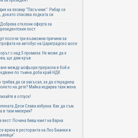
а за президент
дия на язовир "Пясъчник": Рибар се
, докато спасява лодката си
Добрева отклони оферта за
резидентския пост
рт посочи три възможни причини за
трофата на автобус на Цариградско шосе
рът с над 5 промила: Не може да е
ва, ще дам кръв
ане между шофьори прерасна в бой и
едване по тъмна доба край НДК
 трябва да си закъсал, за да откраднеш
онето на дете? Майка издирва тази жена
лизайте в отпуск!
пената Деси Слава избухна: Как да съм
а в тази мизерия?
 вест: Почина бивш кмет на Варна
се вряза в ресторанта на Лео Бианки в
галевци"