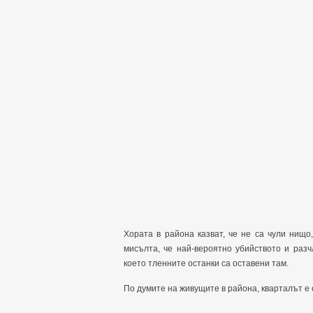
Хората в района казват, че не са чули нищо
мисълта, че най-вероятно убийството и раз
което тленните останки са оставени там.
По думите на живущите в района, кварталът е