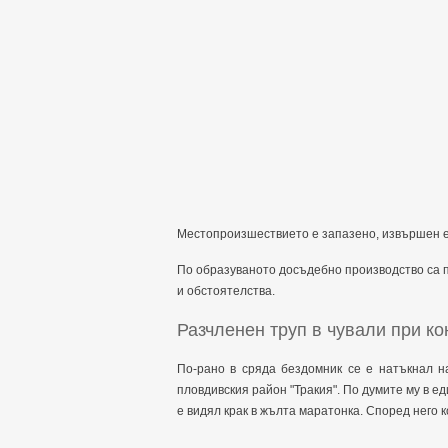
Местопроизшествието е запазено, извършен е
По образуваното досъдебно производство са п
и обстоятелства.
Разчленен труп в чували при ко
По-рано в сряда бездомник се е натъкнал н
пловдивския район "Тракия". По думите му в ед
е видял крак в жълта маратонка. Според него 