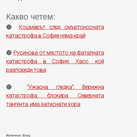
Какво четем:
Кошмарът след смъртоносната
🔴
катастрофа в София няма край
Русинова от мястото на фаталната
🔴
катастрофа в София: Хаос, кой
разпореди това
"Ужасна гледка": Верижна
🔴
катастрофа блокира Северната
тангента, има затиснати хора
Източник: Блиц