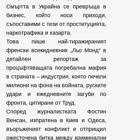
Смъртта в Украйна се превръща в
бизнес, който носи приходи,
съпоставими с тези от проституцията,
наркотрафика и хазарта.
Това пише най-тиражираният
френски всекидневник „Льо Монд“ в
детайлен репортаж за
процъфтяващата погребална мафия
в страната – индустрия, която печели
милиони на фона на войната, руските
удари и ежедневните загуби по
фронта, цитирани от Труд.
Според журналистката Фостин
Венсан, изпратена в Киев и Одеса,
въоръженият конфликт е отприщил
ожесточена битка между криминални