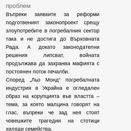
проблем
Въпреки заявките за реформи
подготвеният законопроект срещу
злоупотребите в погребалния сектор
така и не достига до Върховната
Рада. А докато законодателни
решения липсват, войната
продължава да захранва мафията с
постоянен поток печалби.
Според „Льо Монд“ погребалната
индустрия в Украйна е огледален
образ на корупцията във властта –
тема, за която малцина говорят на
глас, въпреки че зад нея стоят
човешките трагедии на стотици
хиляди семейства.