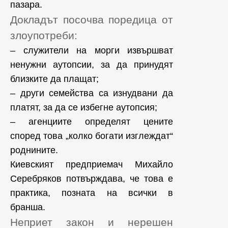
пазара.
Докладът посочва поредица от
злоупотреби:
– служители на морги извършват
ненужни аутопсии, за да принудят
близките да плащат;
– други семейства са изнудвани да
платят, за да се избегне аутопсия;
– агенциите определят цените
според това „колко богати изглеждат“
роднините.
Киевският предприемач Михайло
Серебряков потвърждава, че това е
практика, позната на всички в
бранша.
Неприет закон и нерешен