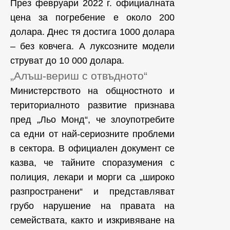
През февруари 2022 г. официалната
цена за погребение е около 200
долара. Днес тя достига 1000 долара
– без ковчега. А луксозните модели
струват до 10 000 долара.
„Алъш-вериш с отвъдното“
Министерството на общностното и
териториалното развитие признава
пред „Льо Монд“, че злоупотребите
са едни от най-сериозните проблеми
в сектора. В официален документ се
казва, че тайните споразумения с
полиция, лекари и морги са „широко
разпространени“ и представляват
грубо нарушение на правата на
семействата, както и изкривяване на