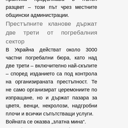
разцвет – този път чрез местните
общински администрации.
Престъпните кланове държат
две трети от погребалния
сектор
В Украйна действат около 3000
частни погребални бюра, като над
две трети – включително най-скъпите
– според изданието са под контрола
на организираната престъпност. Те
не само организират церемониите по
изпращане, но и държат пазара за
цветя, венци, некролози, надгробни
плочи и всички съпътстващи услуги.
Войната се оказва „златна мина“.