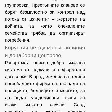
групировки. Престъпните кланове се
борят безмилостно за контрол над
потока от „клиенти“ – жертвите на
войната, за които опечалените
семейства трябва да организират
погребения.
Корупция между морги, полиция
и донаборни центрове
Репортажът описва добре смазана
система от подкупи и неформални
договорки. В продължение на години
погребалните фирми са плащали на
полицията, болниците и моргите, за
да бъдат уведомявани първи за
всеки смъртен случай. След
началото на руската инвазия