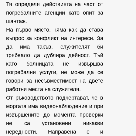
Тя определя действията на част от
погребалните агенции като опит за
шантаж.
На първо място, няма как да става
въпрос за конфликт на интереси. За
да има такъв, служителят би
трябвало да дублира дейност. Тъй
като болницата не извършва
погребални услуги, не може да се
говори за несъвместимост на двете
работни места на служителя.
От ръководството подчертават, че в
моргата има видеонаблюдение и при
извършените до момента проверки
не са установени никакви
нередности. Направена е и