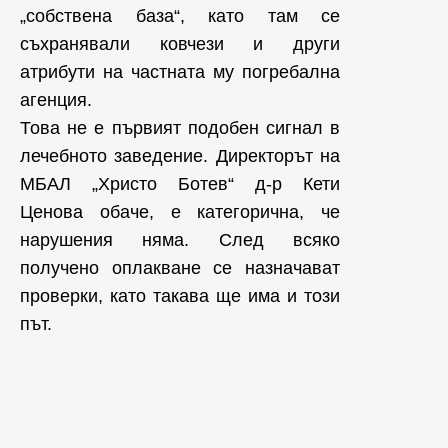
„собствена база“, като там се
съхранявали ковчези и други
атрибути на частната му погребална
агенция.
Това не е първият подобен сигнал в
лечебното заведение. Директорът на
МБАЛ „Христо Ботев“ д-р Кети
Ценова обаче, е категорична, че
нарушения няма. След всяко
получено оплакване се назначават
проверки, като такава ще има и този
път.