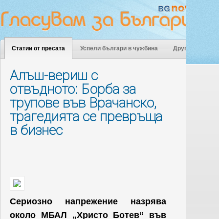
Статии от пресата
Успели българи в чужбина
Други
Алъш-вериш с
отвъдното: Борба за
трупове във Врачанско,
трагедията се превръща
в бизнес
Сериозно напрежение назрява
около МБАЛ „Христо Ботев“ във