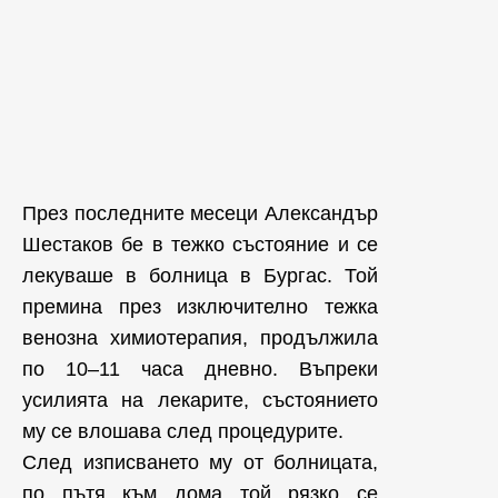
През последните месеци Александър
Шестаков бе в тежко състояние и се
лекуваше в болница в Бургас. Той
премина през изключително тежка
венозна химиотерапия, продължила
по 10–11 часа дневно. Въпреки
усилията на лекарите, състоянието
му се влошава след процедурите.
След изписването му от болницата,
по пътя към дома той рязко се