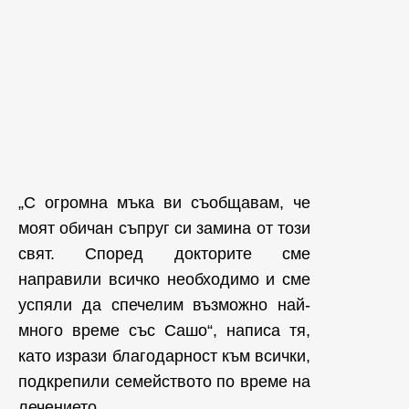
„С огромна мъка ви съобщавам, че
моят обичан съпруг си замина от този
свят. Според докторите сме
направили всичко необходимо и сме
успяли да спечелим възможно най-
много време със Сашо“, написа тя,
като изрази благодарност към всички,
подкрепили семейството по време на
лечението.