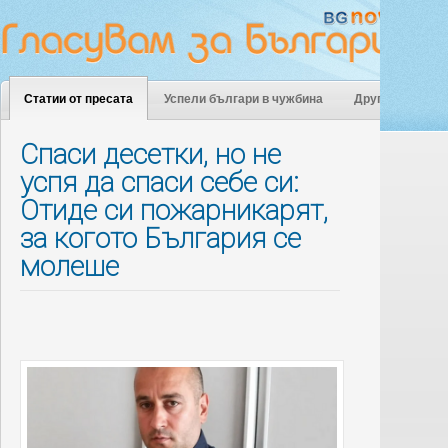
Статии от пресата
Успели българи в чужбина
Други
Спаси десетки, но не
успя да спаси себе си:
Отиде си пожарникарят,
за когото България се
молеше