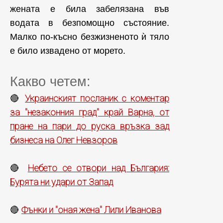
жената е била забелязана във
водата в безпомощно състояние.
Малко по-късно безжизненото ѝ тяло
е било извадено от морето.
Какво четем:
Украинският посланик с коментар
🔴
за "незаконния град" край Варна, от
пране на пари до руска връзка зад
бизнеса на Олег Невзоров
Небето се отвори над България:
🔴
Бурята ни удари от Запад
Фънки и "оная жена" Лили Иванова
🔴