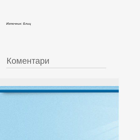
Източник: Блиц
Коментари
© 20