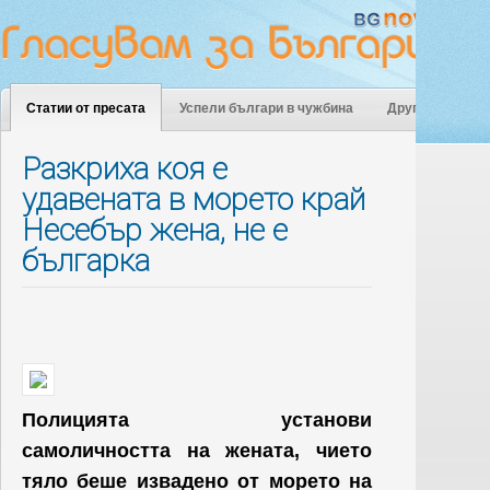
Статии от пресата
Успели българи в чужбина
Други
Разкриха коя е
удавената в морето край
Несебър жена, не е
българка
Полицията установи
самоличността на жената, чието
тяло беше извадено от морето на