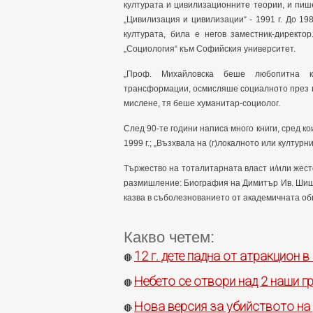
културата и цивилизационните теории, и пише 
„Цивилизация и цивилизации“ - 1991 г. До 19
културата, била е негов заместник-директо
„Социология“ към Софийския университет.
„Проф. Михайловска беше любопитна к
трансформации, осмисляше социалното през 
мислене, тя беше хуманитар-социолог.
След 90-те години написа много книги, сред кои
1999 г.; „Възхвала на (г)локалното или културни
Тържество на тоталитарната власт и/или жесто
размишление: Биография на Димитър Ив. Шишмано
казва в съболезнованието от академичната об
Какво четем:
12 г. дете падна от атракцион в
🔴
Небето се отвори над 2 наши гр
🔴
Нова версия за убийството на
🔴