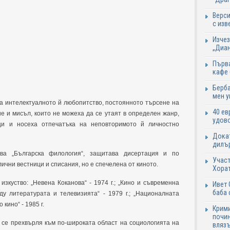
Верси
с изв
Изчез
„Диан
Първа
кафе
Берба
мен у
а интелектуалното й любопитство, постоянното търсене на
40 ев
е и мисъл, които не можеха да се утаят в определен жанр,
удово
ици и носеха отпечатъка на неповторимото й личностно
Докат
дилър
а „Българска филология“, защитава дисертация и по
Участ
ични вестници и списания, но е спечелена от киното.
Хорат
зкуство: „Невена Коканова“ - 1974 г.; „Кино и съвременна
Ивет 
баба 
жду литературата и телевизията“ - 1979 г.; „Националната
кино“ - 1985 г.
Крими
почин
й се прехвърля към по-широката област на социологията на
влязъ