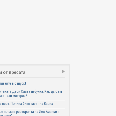
и от пресата
лизайте в отпуск!
пената Деси Слава избухна: Как да съм
а в тази мизерия?
 вест: Почина бивш кмет на Варна
се вряза в ресторанта на Лео Бианки в
галевци"