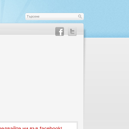
едвайте ни във facebook!