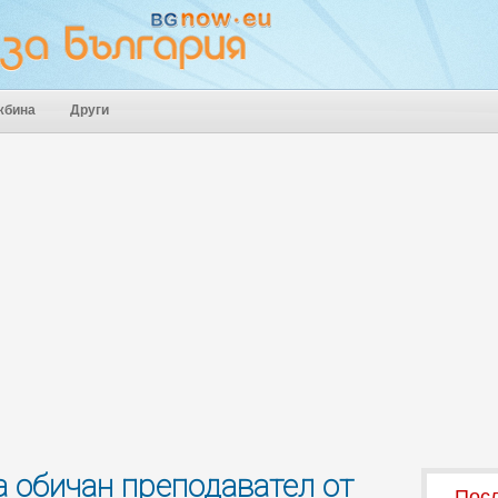
жбина
Други
а обичан преподавател от
Посл