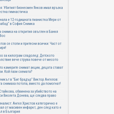
я: Убитият бизнесмен Янков имал връзка
естна гимнастичка
нала е 12-годишната пианистка Мери от
абад" в София Снимка
 снимка на открития овъглен в Банкя
 бос
тов се стопи и притесни всички: Част от
мря!
ро за килограм сладолед: Детското
лствие вече струва повече от месото
о камерите снимат акции, децата стават
и. Кой пази схемата?
никът в "Биг брадър" Виктор Ангелов:
а снимаха потопа, вместо да помогнат!
Стайкова, обвинена за убийството на
си Виолета Донева, ще следва право
налист: Ангел Христов категорично е
ал от масивен инфаркт, ден след като е
л в България