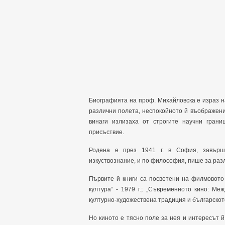
Биографията на проф. Михайловска е израз н
различни полета, неспокойното й въображени
винаги излизаха от строгите научни гран
присъствие.
Родена е през 1941 г. в София, завършв
изкуствознание, и по философия, пише за разл
Първите й книги са посветени на филмовото и
култура“ - 1979 г.; „Съвременното кино: Ме
културно-художествена традиция и българското 
Но киното е тясно поле за нея и интересът 