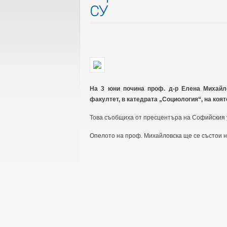
СУ
На 3 юни почина проф. д-р Елена Михайл
факултет, в катедрата „Социология“, на която
Това съобщиха от пресцентъра на Софийския у
Опелото на проф. Михайловска ще се състои на