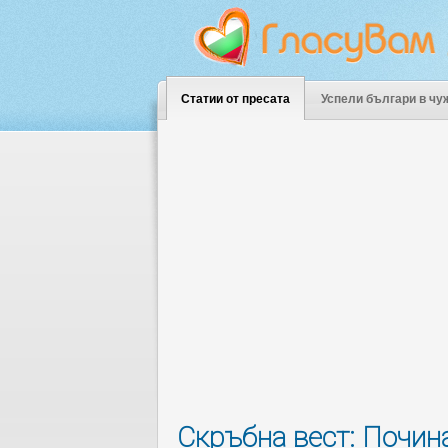
Статии от пресата
Успели българи в чу
Скръбна вест: Почин