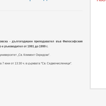
овска - дългогодишен преподавател във Философския
 е ръководител от 1991 до 1999 г.
ниверситет „Св. Климент Охридски“.
 7 юни от 13:30 ч. в църквата "Св. Седмочисленици".