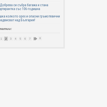
Добрева си събра багажа и стана
ртирантка със 106-годишна
шка колкото орех и опасни гръмотевични
надвисват над България!
татии:
К
1
2
3
4
5
6
7
8
9
10