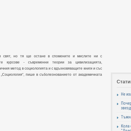
я свят, но тя ще остане в спомените и мислите ни с
те курсове - съвременни теории за цивилизацията,
ичния метод в социологията и с вдъхновяващите книги и със
 „Социология“, пише в съболезнованието от академичната
Стати
Не из
Почер
звезд
Тъжна
Кола 
"Дра