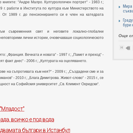
книгите: “Андре Малро. Културологичен портрет“ - 1983 г.;
Мира 
89 г. работи в Института по култура към Министерството на
съква
р. От 1989 г. до пенсионирането си е член на катедрата
Граду
бури 
ъм съвременния свят и неговите локално-глобални
Още с
неповторими лични истории, очовечаваше социологическото
Н
то: „Франция. Вечната и новата“ - 1997 г.; „Памет и преход“ -
ят факт днес“ - 2006 г.; „Културата на оцеляването.
ве на съпротивата към нея?“ - 2009 г.; „Създадени сме и за
в“ - 2010 г.; „Блага Димитрова. Живот-слово“ - 2015 г., се
щност на Софийския университет „Св. Климент Охридски“.
 "Младост"
ада, всичко е под вода
 двамата българи в Истанбул