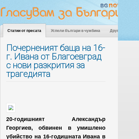
Статии от пресата
Успели българи в чужбина
Други
Почерненият баща на 16-
г. Ивана от Благоевград
с нови разкрития за
трагедията
20-годишният Александър
Георгиев, обвинен в умишлено
убийство на 16-годишната Ивана в