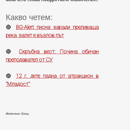
Какво четем:
BG-Alert писна заради преливаща
🔴
река, залят е възлов път
Скръбна вест: Почина обичан
🔴
преподавател от СУ
12 г. дете падна от атракцион в
🔴
"Младост"
Източник: Блиц