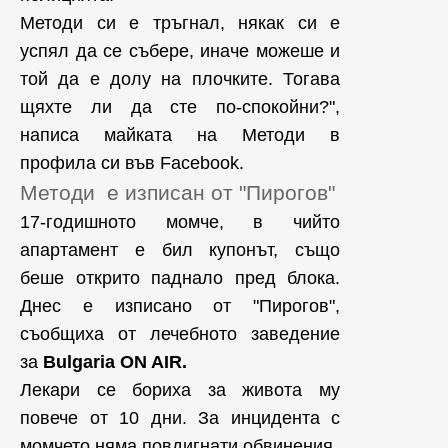
Методи си е тръгнал, някак си е
успял да се събере, иначе можеше и
той да е долу на плочките. Тогава
щяхте ли да сте по-спокойни?",
написа майката на Методи в
профила си във Facebook.
Методи е изписан от "Пирогов"
17-годишното момче, в чийто
апартамент е бил купонът, също
беше открито паднало пред блока.
Днес е изписано от "Пирогов",
съобщиха от лечебното заведение
за
Bulgaria ON AIR.
Лекари се бориха за живота му
повече от 10 дни. За инцидента с
момчето няма повдигнати обвинения.