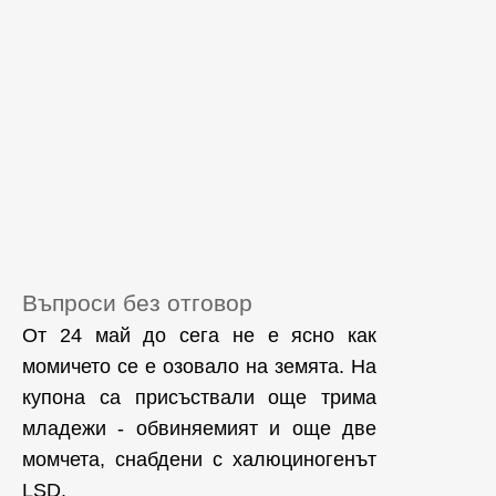
Въпроси без отговор
От 24 май до сега не е ясно как
момичето се е озовало на земята. На
купона са присъствали още трима
младежи - обвиняемият и още две
момчета, снабдени с халюциногенът
LSD.