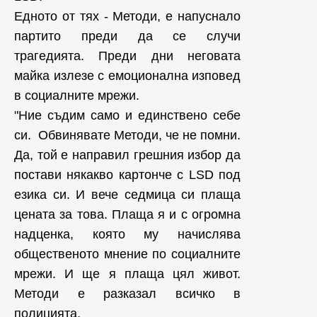
Едното от тях - Методи, е напуснало
партито преди да се случи
трагедията. Преди дни неговата
майка излезе с емоционална изповед
в социалните мрежи.
"Ние съдим само и единствено себе
си. Обвинявате Методи, че не помни.
Да, той е направил грешния избор да
постави някакво картонче с LSD под
езика си. И вече седмица си плаща
цената за това. Плаща я и с огромна
надценка, която му начислява
общественото мнение по социалните
мрежи. И ще я плаща цял живот.
Методи е разказал всичко в
полицията.